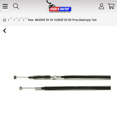
Yam. Wr250F 01-14 Yz250F 01-02 Prox Debriyaj Teli