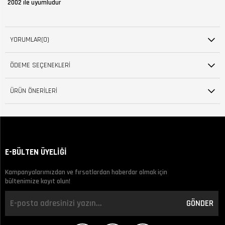
2002 ile uyumludur
YORUMLAR
(0)
ÖDEME SEÇENEKLERI
ÜRÜN ÖNERILERI
E-BÜLTEN ÜYELİĞİ
Kampanyalarımızdan ve fırsatlardan haberdar olmak için
bültenimize kayıt olun!
GÖNDER