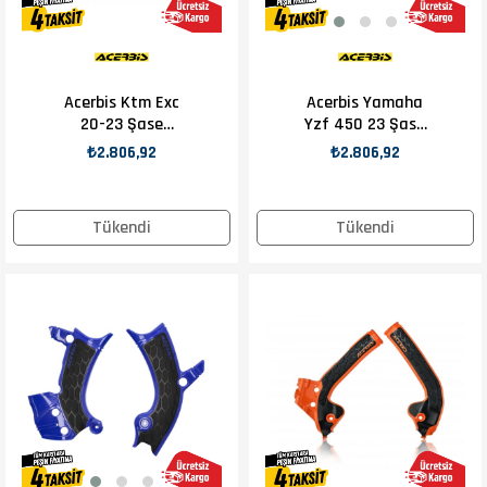
Acerbis Ktm Exc
Acerbis Yamaha
20-23 Şase
Yzf 450 23 Şase
Koruma Siyah
Koruma Siyah
₺2.806,92
₺2.806,92
Turuncu
Tükendi
Tükendi