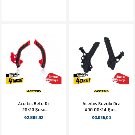
Acerbis Beta Rr
Acerbis Suzukı Drz
20-23 Şase
400 00-24 Şase
Koruma Kırmızı
Koruma Siyah
₺2.806,92
₺3.036,00