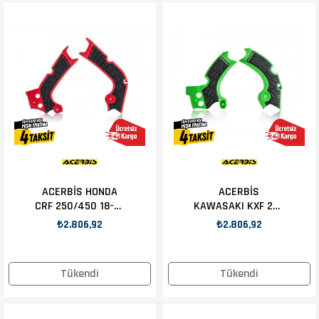
ACERBİS HONDA
ACERBİS
CRF 250/450 18-19
KAWASAKI KXF 250
ŞASE KORUMA
15-20 ŞASE
₺2.806,92
₺2.806,92
KIRMZI
KORUMA YEŞİL
Tükendi
Tükendi