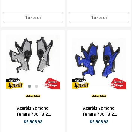
Tükendi
Tükendi
Acerbis Yamaha
Acerbis Yamaha
Tenere 700 19-21
Tenere 700 19-21
Şase Koruma Gri
Şase Koruma Mavi
₺2.806,92
₺2.806,92