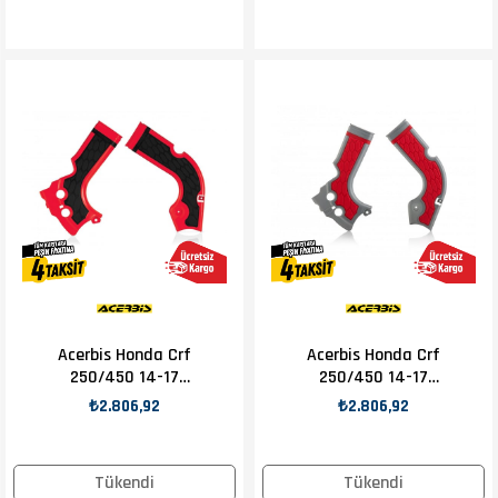
Acerbis Honda Crf
Acerbis Honda Crf
250/450 14-17
250/450 14-17
Şase Koruma
Şase Koruma Gri
₺2.806,92
₺2.806,92
Kırmzı
Tükendi
Tükendi