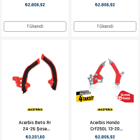
Kırmızı
Koruma Turuncu
₺2.806,92
₺2.806,92
Tükendi
Tükendi
Acerbis Beta Rr
Acerbis Honda
24-26 Şase
Crf250L 13-20
Koruma Kırmızı
Şase Koruma Gri
₺3.201,60
₺2.806,92