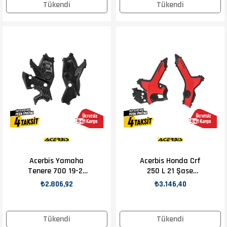
Tükendi
Tükendi
Acerbis Yamaha
Acerbis Honda Crf
Tenere 700 19-21
250 L 21 Şase
Şase Koruma
Koruma Siyah
₺2.806,92
₺3.146,40
Siyah
Kırmızı
Tükendi
Tükendi