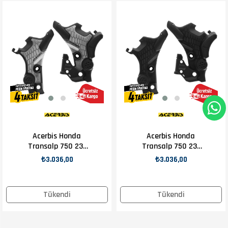
Acerbis Honda
Acerbis Honda
Transalp 750 23-
Transalp 750 23-
24 Şase Koruma
24 Şase Koruma
₺3.036,00
₺3.036,00
Gri Siyah
Siyah
Tükendi
Tükendi