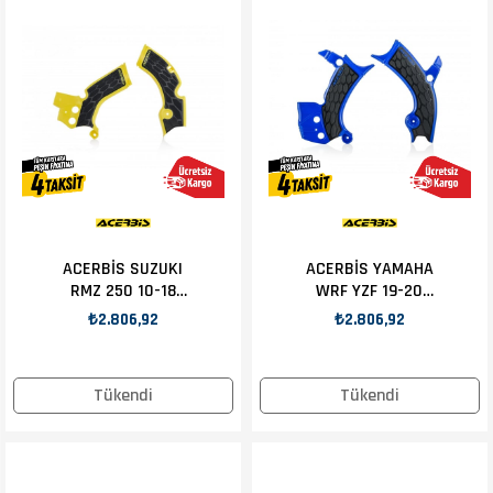
ACERBİS SUZUKI
ACERBİS YAMAHA
RMZ 250 10-18
WRF YZF 19-20
ŞASE KORUMA
ŞASE KORUMA
₺2.806,92
₺2.806,92
SARI
MAVİ
Tükendi
Tükendi