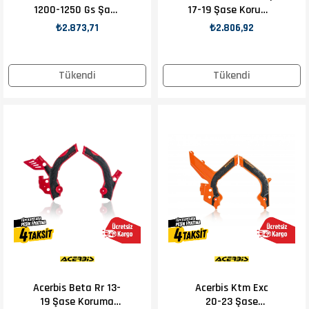
1200-1250 Gs Şase
17-19 Şase Koruma
Koruma Beyaz
Beyaz
₺2.873,71
₺2.806,92
Tükendi
Tükendi
Acerbis Beta Rr 13-
Acerbis Ktm Exc
19 Şase Koruma
20-23 Şase