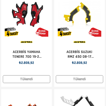
ACERBİS YAMAHA
ACERBİS SUZUKI
TENERE 700 19-21
RMZ 450 08-17
ŞASE KORUMA
ŞASE KORUMA
₺2.806,92
₺2.806,92
KIRMIZI
SARI
Tükendi
Tükendi