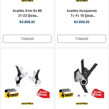
Acerbis Ktm Sx 85
Acerbis Husqvarna
21-23 Şase
Tc-Fc 19 Şase
Koruma Kırmızı
Koruma Siyah Sarı
₺2.806,92
₺2.806,92
Tükendi
Tükendi