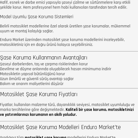
Hafif, esnek ve darbe emici yapısıyla şaseyi çizilme ve sürtünmelere karşı etkili
şekilde korur. Hem profesyonel hem hobi kullanıcıları tarafından tercih edilir.
Model Uyumlu Şase Koruma Sistemleri
Belirli motosiklet modellerine özel olarak üretilen şase korumalar, mükemmel
uyum ve montaj kolaylığı sağlar.
Enduro Market üzerinden motosiklet şase koruma modellerini inceleyebilir,
motosikletiniz için en doğru ürünü kolayca seçebilirsiniz.
Şase Koruma Kullanmanın Avantajları
Şaseyi darbelerden, taş ve çarpma risklerinden korur
Devrilme ve düşme anlarında oluşabilecek hasarı minimuma indirir
Motosikletin yapısal bütünlüğünü korur
Uzun ömürlü ve güvenli sürüş avantajı sağlar
Bakım ve onarım maliyetlerini düşürür
Motosiklet Şase Koruma Fiyatları
Fiyatlar; kullanılan malzeme türü, dayanıklılık seviyesi, motosiklet uyumluluğu ve
marka tercihlerine göre değişmektedir.
Kaliteli bir şase koruma, motosikletinizi
ve yatırımlarınızı korumanın en akıllı yoludur.
Motosiklet Şase Koruma Modelleri Enduro Market’te
Aradığınız tüm
motosiklet şase koruma
modellerini Enduro Market’te