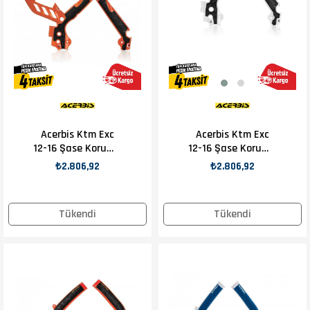
Acerbis Ktm Exc
Acerbis Ktm Exc
12-16 Şase Koruma
12-16 Şase Koruma
Turuncu
Beyaz
₺2.806,92
₺2.806,92
Tükendi
Tükendi