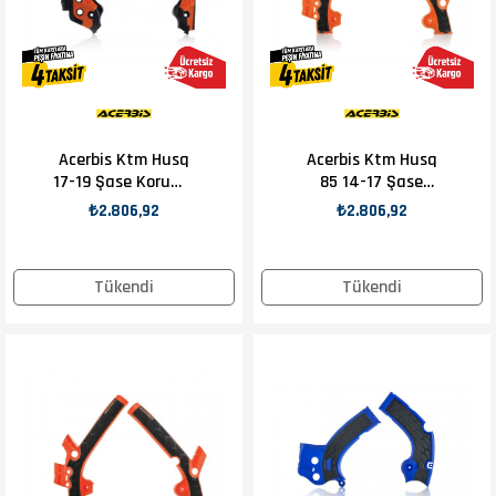
Acerbis Ktm Husq
Acerbis Ktm Husq
17-19 Şase Koruma
85 14-17 Şase
Siyah Turuncu
Koruma Turuncu
₺2.806,92
₺2.806,92
Tükendi
Tükendi