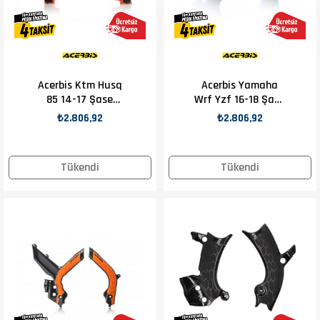
Acerbis Ktm Husq
Acerbis Yamaha
85 14-17 Şase
Wrf Yzf 16-18 Şase
Koruma Turuncu
Koruma Mavi
₺2.806,92
₺2.806,92
Tükendi
Tükendi