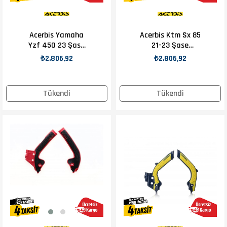
Acerbis Yamaha
Acerbis Ktm Sx 85
Yzf 450 23 Şase
21-23 Şase
Koruma Siyah Mavi
Koruma Turuncu
₺2.806,92
₺2.806,92
Tükendi
Tükendi