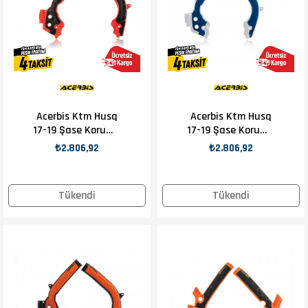
Acerbis Ktm Husq
Acerbis Ktm Husq
17-19 Şase Koruma
17-19 Şase Koruma
Turuncu Siyah
Mavi
₺2.806,92
₺2.806,92
Tükendi
Tükendi