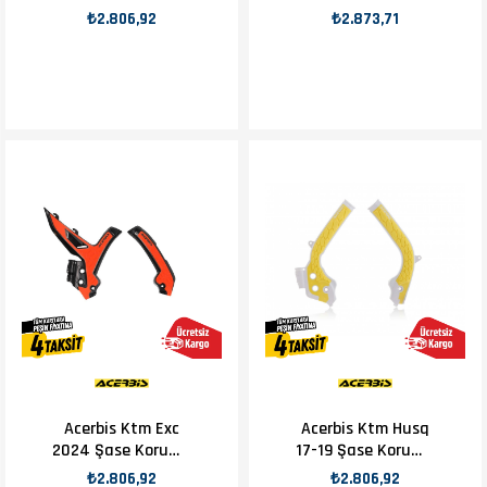
Siyah
Siyah Gri
₺2.806,92
₺2.873,71
Acerbis Ktm Exc
Acerbis Ktm Husq
2024 Şase Koruma
17-19 Şase Koruma
Siyah Turuncu
Sarı
₺2.806,92
₺2.806,92