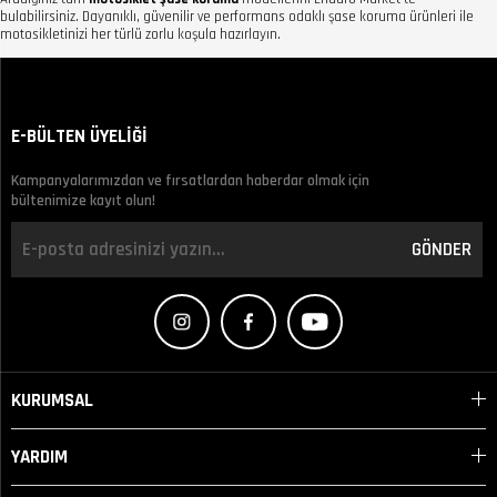
bulabilirsiniz. Dayanıklı, güvenilir ve performans odaklı şase koruma ürünleri ile
motosikletinizi her türlü zorlu koşula hazırlayın.
E-BÜLTEN ÜYELİĞİ
Kampanyalarımızdan ve fırsatlardan haberdar olmak için
bültenimize kayıt olun!
GÖNDER
KURUMSAL
YARDIM