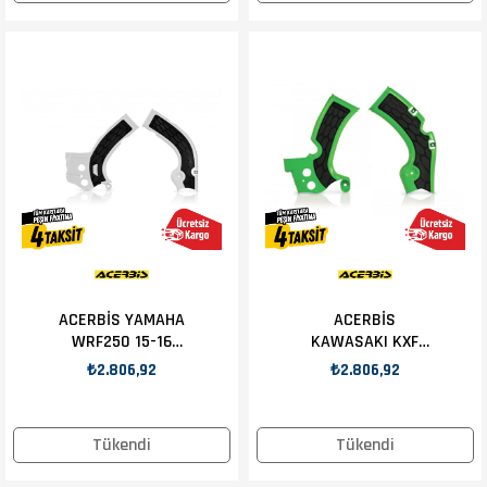
ACERBİS YAMAHA
ACERBİS
WRF250 15-16
KAWASAKI KXF
ŞASE KORUMA
450 09-18 ŞASE
₺2.806,92
₺2.806,92
BEYAZ
KORUMA YEŞİL
Tükendi
Tükendi