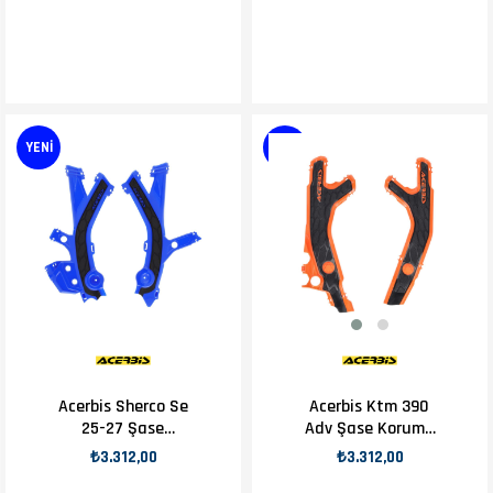
YENI
YENI
Acerbis Sherco Se
Acerbis Ktm 390
25-27 Şase
Adv Şase Koruma
Koruma Mavi
Turuncu
₺3.312,00
₺3.312,00