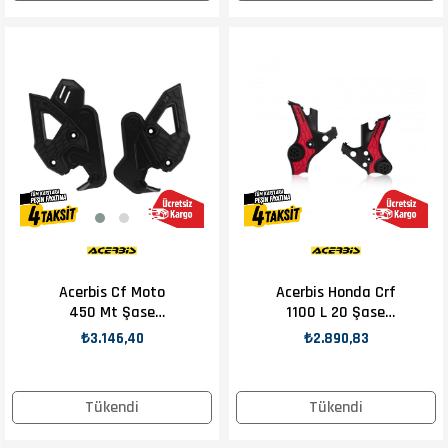
Acerbis Cf Moto
Acerbis Honda Crf
450 Mt Şase
1100 L 20 Şase
Koruma Siyah
Koruma Kırmızı
₺3.146,40
₺2.890,83
Tükendi
Tükendi