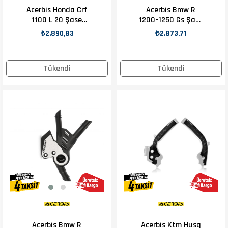
Acerbis Honda Crf
Acerbis Bmw R
1100 L 20 Şase
1200-1250 Gs Şase
Koruma Beyaz
Koruma Gri
₺2.890,83
₺2.873,71
Tükendi
Tükendi
Acerbis Bmw R
Acerbis Ktm Husq