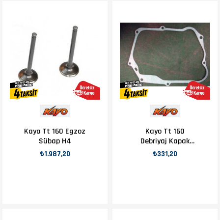
Kayo Tt 160 Egzoz
Kayo Tt 160
Sübap H4
Debriyaj Kapak
Conta H4
₺1.987,20
₺331,20