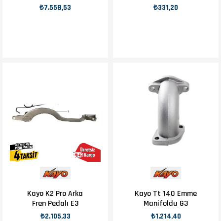
E4
₺7.558,53
₺331,20
Kayo K2 Pro Arka
Kayo Tt 140 Emme
Fren Pedalı E3
Manifoldu G3
₺2.105,33
₺1.214,40