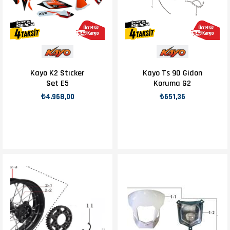
Kayo K2 Stıcker
Kayo Ts 90 Gidon
Set E5
Koruma G2
₺4.968,00
₺651,36