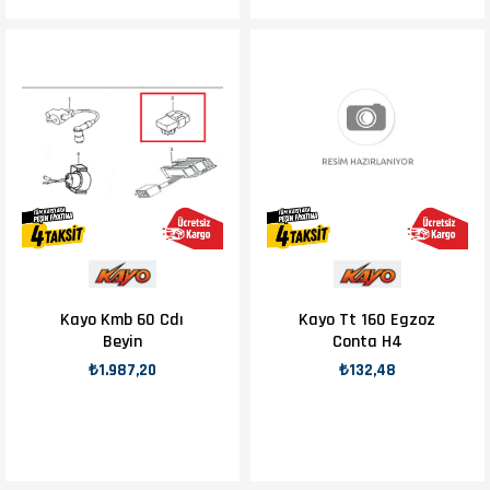
Kayo Kmb 60 Cdı
Kayo Tt 160 Egzoz
Beyin
Conta H4
₺1.987,20
₺132,48