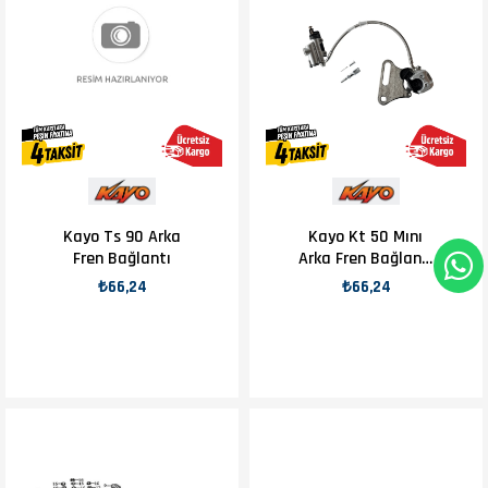
Kayo Ts 90 Arka
Kayo Kt 50 Mını
Fren Bağlantı
Arka Fren Bağlantı
D4
₺66,24
₺66,24