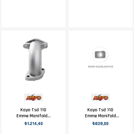
Kayo Tsd 110
Kayo Tsd 110
Emme Manifoldu
Emme Manifold
H4
Lastiği H4
₺1.214,40
₺828,00