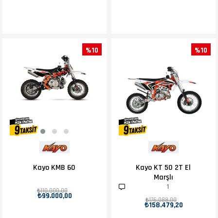
%10
%10
Kayo KMB 60
Kayo KT 50 2T El
Marşlı
1
₺110.000,00
₺99.000,00
₺176.088,00
₺158.479,20