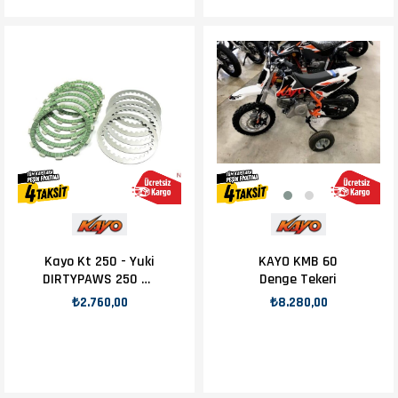
Kayo Kt 250 - Yuki
KAYO KMB 60
DIRTYPAWS 250 2T
Denge Tekeri
DEBRİYAJ BALATA
₺2.760,00
₺8.280,00
TAKIMI