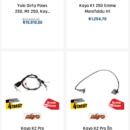
Yuki Dirty Paws
Kayo Kt 250 Emme
250, Mt 250, Kayo
Manifoldu H1
250, Memnun 250
₺1.254,70
₺21.500,00
₺15.910,00
2-T Orjinal Silindir
Piston Sekman
Takımı
Kayo K2 Pro
Kayo K2 Pro Ön