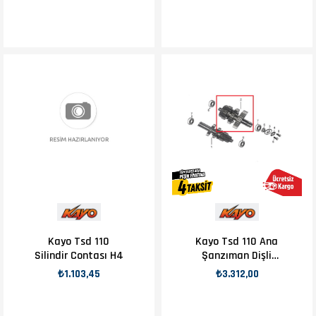
Kayo Tsd 110
Kayo Tsd 110 Ana
Silindir Contası H4
Şanzıman Dişli
Seti H4
₺1.103,45
₺3.312,00