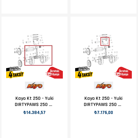
Kayo Kt 250 - Yuki
Kayo Kt 250 - Yuki
DIRTYPAWS 250 2T
DIRTYPAWS 250 2T
KRANK KOMPLE
Piston
₺14.384,57
₺7.176,00