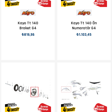
Kayo Tt 140
Kayo Tt 140 Ön
Braket G4
Numaratör G4
₺816,96
₺1.103,45