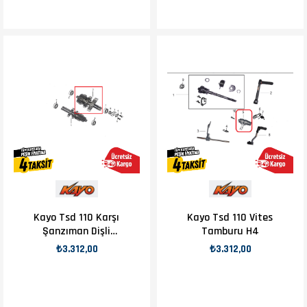
Kayo Tsd 110 Karşı
Kayo Tsd 110 Vites
Şanzıman Dişli
Tamburu H4
Seti H4
₺3.312,00
₺3.312,00