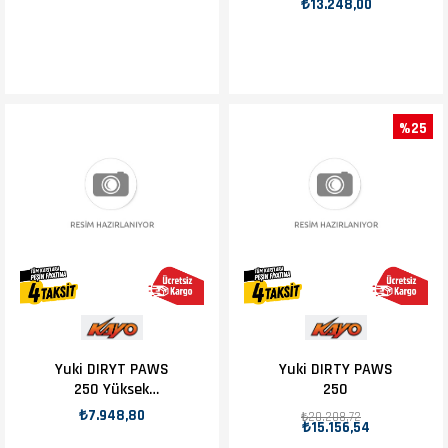
₺13.248,00
%25
Yuki DIRYT PAWS
Yuki DIRTY PAWS
250 Yüksek
250
Performans Piston
₺7.948,80
₺20.208,72
₺15.156,54
Seti