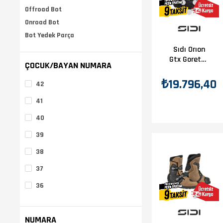
Offroad Bot
Onroad Bot
Bot Yedek Parça
Sıdı Orıon
Gtx Goretex
ÇOCUK/BAYAN NUMARA
Siyah
₺19.796,40
42
41
40
39
38
37
36
NUMARA