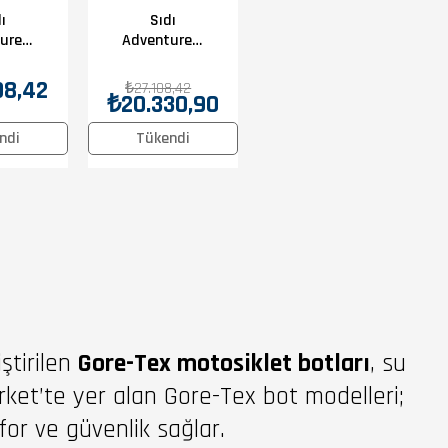
Sıdı
ı
Adventure 2
ure 2
Gore-Tex
ex Gri
Sand Ochre
08,42
₺27.108,42
₺20.330,90
Tükendi
ndi
ştirilen
Gore-Tex motosiklet botları
, su
arket’te yer alan Gore-Tex bot modelleri;
or ve güvenlik sağlar.