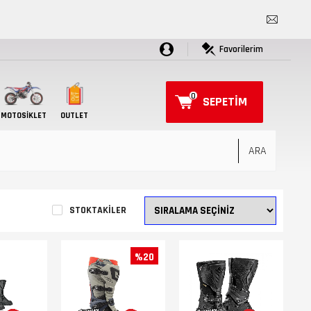
Favorilerim
0
SEPETIM
MOTOSIKLET
OUTLET
STOKTAKILER
%20