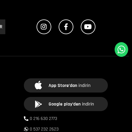
R
0 216 630 2773
0 537 232 2623