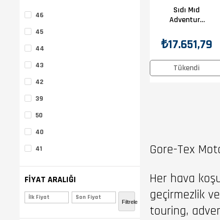
Sıdı Mıd
46
Adventure
Gore-Tex 2
45
Tabacco
₺17.651,79
44
43
Tükendi
42
39
50
40
Gore-Tex Moto
41
47
Her hava koşul
FIYAT ARALIĞI
48
geçirmezlik ve
₺15.402,00 - ₺35.387,00
49
Filtrele
touring, adve