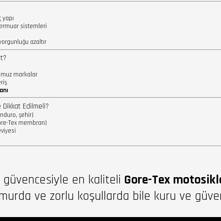
ç yapı
fermuar sistemleri
yorgunluğu azaltır
t?
ğumuz markalar
riş
anı
Dikkat Edilmeli?
nduro, şehir)
Gore-Tex membran)
viyesi
güvencesiyle en kaliteli
Gore-Tex motosikl
urda ve zorlu koşullarda bile kuru ve güvenl