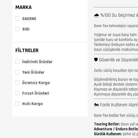
MARKA
🌧️ %100 Su Geçirmez &
GAERNE
Gore-Tex teknolojisi sayes
SIDI
Yağmur ve suya karşı tam
İçeride kuru ve konforlu ay
Terlemeyi önleyen nefes 
FILTRELER
Uzun sürüşlerde maksimu
🛡️ Güvenlik ve Dayanıklı
İndirimli Ürünler
Zorlu sürüş koşulları için t
Yeni Ürünler
Güçlendirilmiş burun ve t
Ücretsiz Kargo
Ayak bileği destek sistemi
Kaymaz ve dayanıklı taban
Fırsat Ürünleri
Aşınmaya dayanıklı dış yü
Hızlı Kargo
🏍️ Farklı Kullanım Alanl
Gore-Tex botlar her sürüş 
Touring Botlar:
Uzun yol v
Adventure / Enduro Botla
Günlük Kullanım:
Şehir içi 