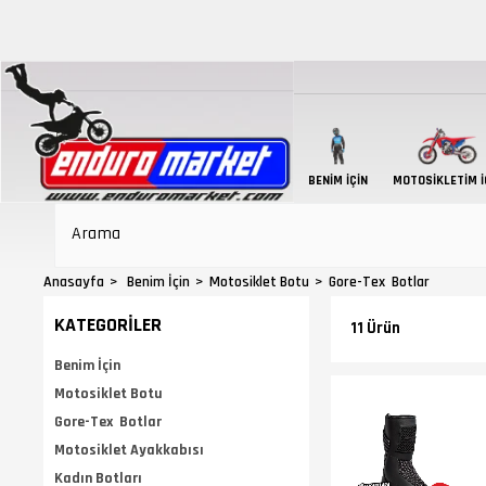
BENIM İÇIN
MOTOSIKLETIM İ
Anasayfa
Benim İçin
Motosiklet Botu
Gore-Tex Botlar
KATEGORILER
11 Ürün
Benim İçin
Motosiklet Botu
Gore-Tex Botlar
Motosiklet Ayakkabısı
Kadın Botları