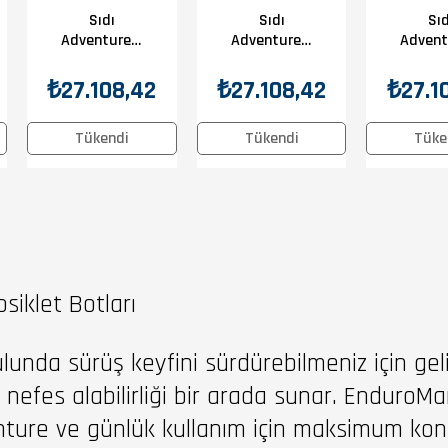
Sıdı
Sıdı
Sıd
Adventure 2
Adventure 2
Advent
Gore-Tex
Gore-Tex
Gore-T
Tabacco
Kahverengi
₺27.108,42
₺27.108,42
₺27.1
Tükendi
Tükendi
Tüke
siklet Botları
unda sürüş keyfini sürdürebilmeniz için geli
 nefes alabilirliği bir arada sunar. EnduroM
(11)
nture ve günlük kullanım için maksimum konf