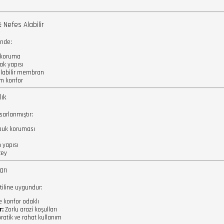
 Nefes Alabilir
inde:
 koruma
ak yapısı
alabilir membran
m konfor
lık
asarlanmıştır:
opuk koruması
 yapısı
zey
arı
stiline uygundur:
e konfor odaklı
r:
Zorlu arazi koşulları
pratik ve rahat kullanım