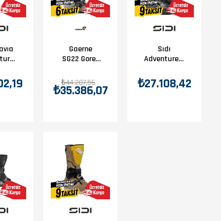
Gaerne
Gavıa
Sıdı
SG22 Gore-
ture
Adventure 2
Tex Enduro
-Tex
Gore-Tex
Rocky
ah
Siyah
02,19
₺27.108,42
₺44.207,56
₺35.386,07
Sunset