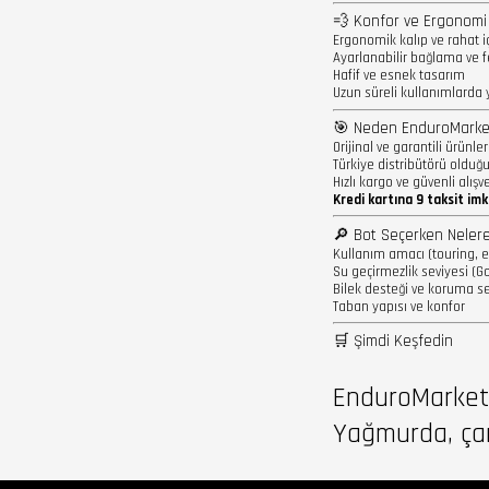
💨 Konfor ve Ergonomi
Ergonomik kalıp ve rahat i
Ayarlanabilir bağlama ve 
Hafif ve esnek tasarım
Uzun süreli kullanımlarda 
🎯 Neden EnduroMarke
Orijinal ve garantili ürünler
Türkiye distribütörü oldu
Hızlı kargo ve güvenli alışve
Kredi kartına 9 taksit imk
🔎 Bot Seçerken Nelere 
Kullanım amacı (touring, e
Su geçirmezlik seviyesi (
Bilek desteği ve koruma se
Taban yapısı ve konfor
🛒 Şimdi Keşfedin
EnduroMarket 
Yağmurda, çam