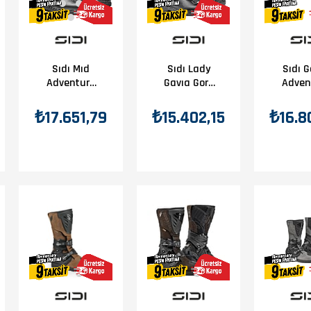
Sıdı Mıd
Sıdı Lady
Sıdı 
Adventure
Gavıa Gore
Adven
Gore-Tex 2
Siyah Bayan
Gore
Siyah
Siy
₺17.651,79
₺15.402,15
₺16.8