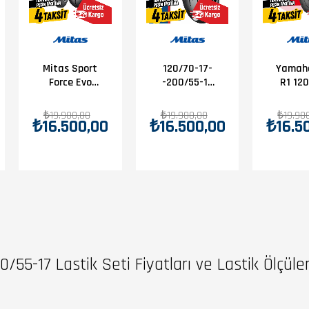
120/70-17-
Mitas Sport
Yamah
-200/55-17
Force Evo
R1 12
Mitas Sport
Takım
17--20
Force + Ev
120/70-17 -
17 M
₺19.900,00
₺19.900,00
₺19.90
₺16.500,00
₺16.500,00
₺16.5
Ön-Arka
200/55-17
Sport 
Lastik
Set
+ Ev
Arka L
0/55-17 Lastik Seti Fiyatları ve Lastik Ölçül