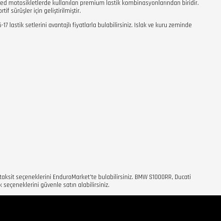
ked motosikletlerde kullanılan premium lastik kombinasyonlarından biridir.
f sürüşler için geliştirilmiştir.
 lastik setlerini avantajlı fiyatlarla bulabilirsiniz. Islak ve kuru zeminde
z taksit seçeneklerini EnduroMarket'te bulabilirsiniz. BMW S1000RR, Ducati
 seçeneklerini güvenle satın alabilirsiniz.