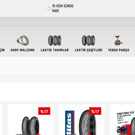
15 GÜN İÇİNDE
İADE
ÇIN
SARF MALZEME
LASTIK TAKIMLAR
LASTİK ÇEŞİTLERİ
YEDEK PARÇA
%17
%17