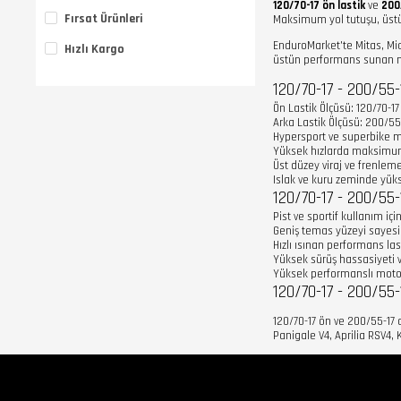
120/70-17 ön lastik
ve
200
100/90-19 - 150/70-17 Set
Fırsat Ürünleri
Maksimum yol tutuşu, üstün v
100/90-19 - 150/80-16 Set
EnduroMarket'te Mitas, Mich
Hızlı Kargo
100/90-19 - 170/80-15 Set
üstün performans sunan moto
110/70-17 - 140/70-17 Set
120/70-17 - 200/55-1
110/70-17 - 150/60-17 Set
Ön Lastik Ölçüsü: 120/70-17
Arka Lastik Ölçüsü: 200/55
120/70-17 - 190/50-17 Set
Hypersport ve superbike mo
120/70-17 - 190/55-17 Set
Yüksek hızlarda maksimum
Üst düzey viraj ve frenle
130/90-16 - 170/80-15 Set
Islak ve kuru zeminde yüks
120/70-17 - 200/55-1
100/80-17 - 130/70-17 Set
Pist ve sportif kullanım için
Geniş temas yüzeyi saye
Hızlı ısınan performans la
Yüksek sürüş hassasiyeti v
Yüksek performanslı moto
120/70-17 - 200/55-
120/70-17 ön ve 200/55-17 a
Panigale V4, Aprilia RSV4, 