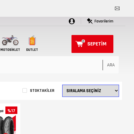
Favorilerim
0
SEPETIM
MOTOSIKLET
OUTLET
STOKTAKILER
%17