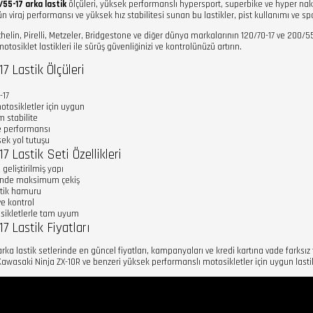
/55-17 arka lastik
ölçüleri, yüksek performanslı hypersport, superbike ve hyper na
iraj performansı ve yüksek hız stabilitesi sunan bu lastikler, pist kullanımı ve sporti
elin, Pirelli, Metzeler, Bridgestone ve diğer dünya markalarının 120/70-17 ve 200/55-17
siklet lastikleri ile sürüş güvenliğinizi ve kontrolünüzü artırın.
7 Lastik Ölçüleri
-17
tosikletler için uygun
 stabilite
me performansı
ek yol tutuşu
7 Lastik Seti Özellikleri
 geliştirilmiş yapı
sinde maksimum çekiş
stik hamuru
e kontrol
sikletlerle tam uyum
17 Lastik Fiyatları
rka lastik setlerinde en güncel fiyatları, kampanyaları ve kredi kartına vade farksı
Kawasaki Ninja ZX-10R ve benzeri yüksek performanslı motosikletler için uygun lastik