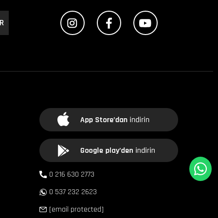
R
0 216 630 2773
0 537 232 2623
[email protected]