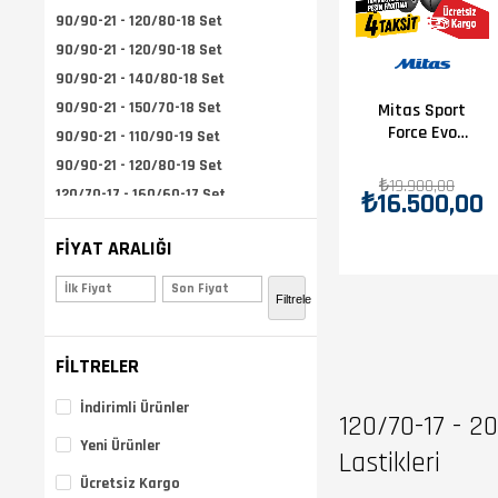
90/90-21 - 120/80-18 Set
90/90-21 - 120/90-18 Set
90/90-21 - 140/80-18 Set
90/90-21 - 150/70-18 Set
Mitas Sport
Force Evo
90/90-21 - 110/90-19 Set
Takım
90/90-21 - 120/80-19 Set
120/70-17 -
₺19.900,00
120/70-17 - 160/60-17 Set
₺16.500,00
200/55-17
Set
120/70-17 - 160/60-15 Set
FIYAT ARALIĞI
110/80-19 - 140/80-17 Set
120/70-17 - 180/55-17 Set
₺16.500,00 - ₺16.500,00
Filtrele
90/90-21 - 130/80-17 Set
110/80-19 - 150/70-17 Set
FILTRELER
130/90-16 - 150/80-16 Set
90/90-21 - 120/90-17 Set
İndirimli Ürünler
120/70-17 - 20
120/70-19 - 170/60-17 Set
Yeni Ürünler
120/70-19 - 150/60-17
Lastikleri
100/90-19 - 130/80-17 Set
Ücretsiz Kargo