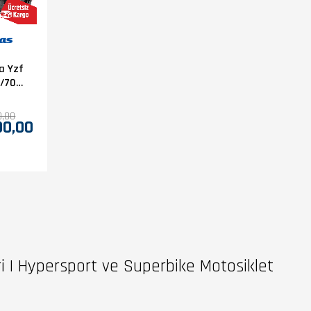
a Yzf
0/70-
0/55-
itas
0,00
00,00
Force
 Ön-
astik
eri | Hypersport ve Superbike Motosiklet