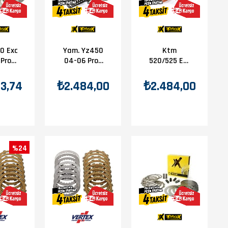
0 Exc
Yam. Yz450
Ktm
 Prox
04-06 Prox
520/525 Exc
iyaj
Debriyaj
00-07 Prox
ta-
Yayları
Debriyaj
3,74
₺2.484,00
₺2.484,00
y Set
Yayları
%24