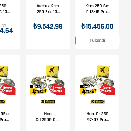
250
Vertex Ktm
Ktm 250 Sx-
C 13-
250 Exc 13-
F 13-15 Prox
 300
20 Debriyaj
Debriyaj
 250–
Balata Sac
Balata-
₺9.542,98
₺15.456,00
4,00
4,64
X-F /
Kıt
Sac-Yay Set
350–
Tükendi
500
 350
ride
iyaj
a Sac
ımı
50Exc
Hon
Hon. Cr 250
Crf250R 08-
97-07 Prox
iyaj
09 Prox
Debriyaj