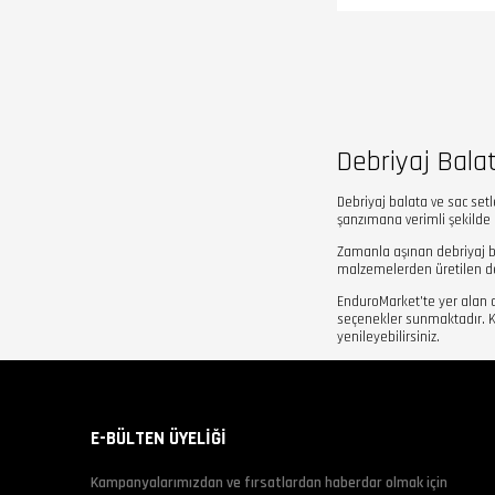
Debriyaj Balat
Debriyaj balata ve sac set
şanzımana verimli şekilde 
Zamanla aşınan debriyaj ba
malzemelerden üretilen deb
EnduroMarket'te yer alan 
seçenekler sunmaktadır. KTM
yenileyebilirsiniz.
E-BÜLTEN ÜYELİĞİ
Kampanyalarımızdan ve fırsatlardan haberdar olmak için