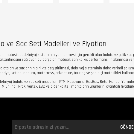
a ve Sac Seti Modelleri ve Fiyatları
leri, motosiklet debriyaj sisteminin yenilenmesi için gerekli olan balata ve çelik s
aktarılmasını sağlayan bu parçalar, motosikletin kalkış performansı, hızlanması ve v
lataları ve saclarının birlikte değiştirilmesi, debriyaj sisteminin daha verimli çalı
riyaj setleri, enduro, motocross, adventure, touring ve şehir içi motosiklet kull
debriyaj balata ve sac seti modelleri; KTM, Husqvarna, GasGas, Beta, Honda, Yamah
 Orijinal, ProX, Vertex, EBC ve diğer kaliteli markaların ürünlerini avantajlı fiyatla
GÖNDE