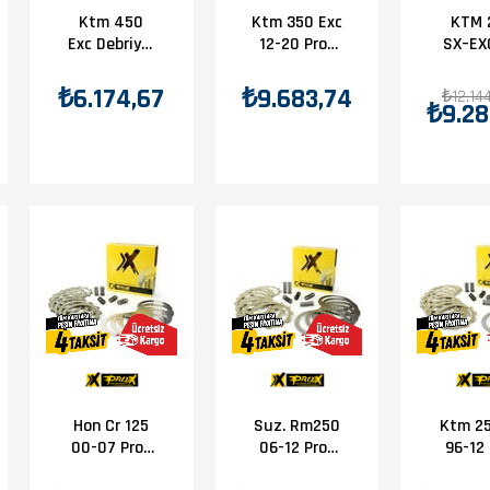
Ktm 450
Ktm 350 Exc
KTM 
Exc Debriyaj
12-20 Prox
SX–EX
Balatası
Debriyaj
24 /
Balata-Sac
EXC /
₺6.174,67
₺9.683,74
₺12.14
₺9.28
Set
350 S
250–
450–
EXC /
Free
Debr
Balat
Tak
Hon Cr 125
Suz. Rm250
Ktm 2
00-07 Prox
06-12 Prox
96-12 Prox
Debriyaj
Debriyaj
Debr