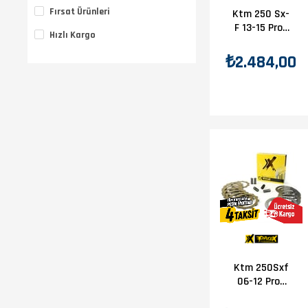
Fırsat Ürünleri
Ktm 250 Sx-
F 13-15 Prox
Hızlı Kargo
Debriyaj
Yayları
₺2.484,00
Ktm 250Sxf
06-12 Prox
Debriyaj