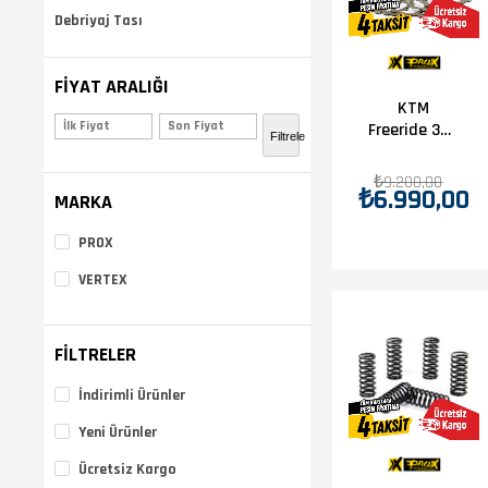
Debriyaj Tası
FIYAT ARALIĞI
KTM
₺2.207,00 - ₺15.456,00
(
Freeride 350
Filtrele
2012-2013
Debriyaj
₺9.200,00
₺6.990,00
Balata
MARKA
Takımı
PROX
VERTEX
FILTRELER
İndirimli Ürünler
Yeni Ürünler
Ücretsiz Kargo