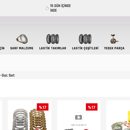
15 GÜN İÇİNDE
İADE
ÇIN
SARF MALZEME
LASTIK TAKIMLAR
LASTİK ÇEŞİTLERİ
YEDEK PARÇA
a-Sac Set
%17
%17