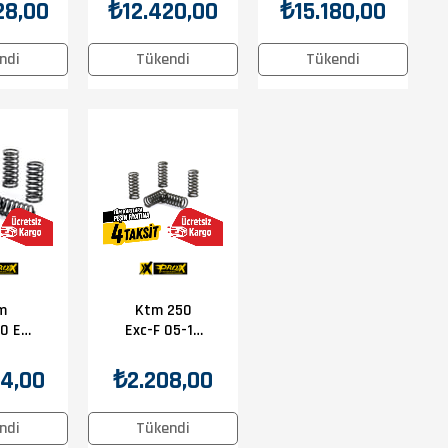
ta-
Debriyaj
Balata-
28,00
₺12.420,00
₺15.180,00
y Set
Balata-
Sac-Yay Set
Sac-Yay Set
ndi
Tükendi
Tükendi
m
Ktm 250
0 Exc
Exc-F 05-12
 Prox
Prox
iyaj
Debriyaj
4,00
₺2.208,00
arı
Yayları
ndi
Tükendi