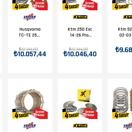
Husqvarna
Ktm 250 Exc
Ktm 52
23)
TC–TE 250–
14-26 Prox
02-03
300 / TE
Debriyaj
Debr
300i / FC–FE
Balata-Sac
Bala
₺9.68
₺12.144,00
₺12.144,00
₺10.057,44
₺10.046,40
250–350–
Set
Sac-Ya
450–501
2014–2024
Debriyaj
Balata Sac
Takımı