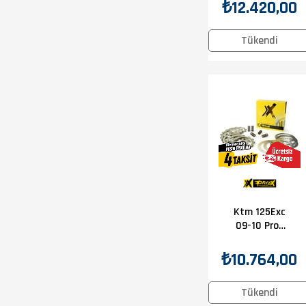
Balata-
₺12.420,00
Sac-Yay Set
Tükendi
Ktm 125Exc
09-10 Prox
Debriyaj
Balata-
₺10.764,00
Sac-Yay Set
Tükendi