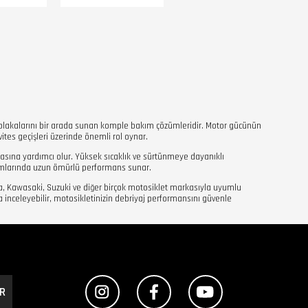
ac plakalarını bir arada sunan komple bakım çözümleridir. Motor gücünün
ites geçişleri üzerinde önemli rol oynar.
şmasına yardımcı olur. Yüksek sıcaklık ve sürtünmeye dayanıklı
anımlarında uzun ömürlü performans sunar.
a, Kawasaki, Suzuki ve diğer birçok motosiklet markasıyla uyumlu
rla inceleyebilir, motosikletinizin debriyaj performansını güvenle
R