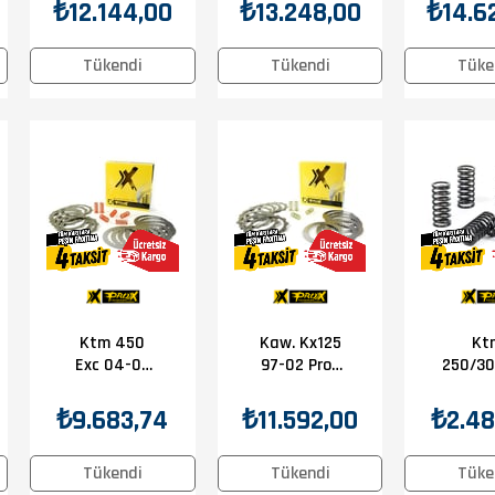
Balata-
Balata-
Bala
₺12.144,00
₺13.248,00
₺14.6
Sac-Yay Set
Sac-Yay Set
Sac-Ya
Tükendi
Tükendi
Tüke
Ktm 450
Kaw. Kx125
Kt
Exc 04-05
97-02 Prox
250/30
Prox
Debriyaj
96-12
Debriyaj
Balata-
Debr
₺9.683,74
₺11.592,00
₺2.48
Balata-
Sac-Yay Set
Yayl
Sac-Yay Set
Tükendi
Tükendi
Tüke