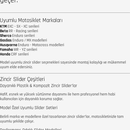
geçer.
Uyumlu Motosiklet Markaları
KTM
EXC – SX – XC serileri
Beta
RR – Racing serileri
Sherco
Enduro serileri
GasGas
Enduro / MX modelleri
Husqvarna
Enduro – Motocross modelleri
Yamaha
WR – YZ serileri
Honda
CRF serileri
Model uyumlu zincir slider seçenekleri sayesinde montaj kolaylığı ve mükemmel
uyum elde edersiniz.
Zincir Slider Çeşitleri
Dayanıklı Plastik & Kompozit Zincir Slider’lar
Hafif, esnek ve yüksek sürtünme dayanımı ile hem profesyonel hem hobi
kullanıcıları için dayanıklı koruma sağlar.
Model Özel Uyumlu Slider Setleri
Belirli marka ve modellere özel tasarlanan zincir slider’lar, motosikletinizle tam
uyumlu şekilde çalışır.