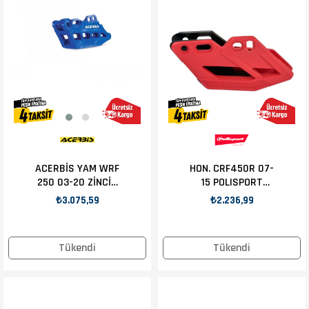
ACERBİS YAM WRF
HON. CRF450R 07-
250 03-20 ZİNCİR
15 POLISPORT
KILAVUZU MAVİ
ZİNCİR SLIDER
₺3.075,59
₺2.236,99
KIRMIZI
Tükendi
Tükendi