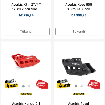
Acerbis Ktm 2T/4T
Acerbis Kove 800
17-20 Zincir Slıder
X-Pro 24 Zincir
Turuncu
Kılavuzu Siyah
₺2.796,24
₺4.399,20
Tükendi
Tükendi
Acerbis Honda Crf
Acerbis Royal