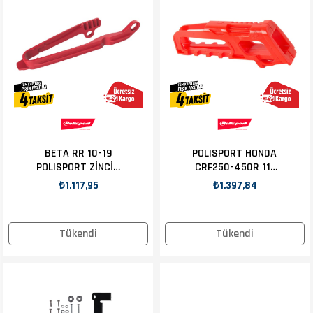
BETA RR 10-19
POLISPORT HONDA
POLISPORT ZİNCİR
CRF250-450R 11-
SLIDER KIRMIZI
20 ZİNCİR KLAVUZU
₺1.117,95
₺1.397,84
KIRMIZI
Tükendi
Tükendi