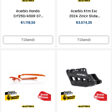
Acerbis Honda
Acerbis Ktm Exc
Crf250/450R 07-
2024 Zincir Slıder
18 Zincir Klavuzu
Siyah
₺1.118,50
₺3.574,35
Tükendi
Tükendi