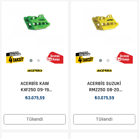
ACERBİS KAW
ACERBİS SUZUKİ
KXF250 09-19
RMZ250 08-20
ZİNCİR KILAVUZU
ZİNCİR KILAVUZU
₺3.075,59
₺3.075,59
YEŞİL
SARI
Tükendi
Tükendi