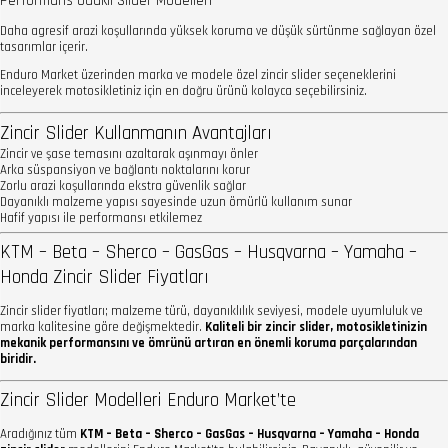
Performans Odaklı Slider Modelleri
Daha agresif arazi koşullarında yüksek koruma ve düşük sürtünme sağlayan özel
tasarımlar içerir.
Enduro Market üzerinden marka ve modele özel zincir slider seçeneklerini
inceleyerek motosikletiniz için en doğru ürünü kolayca seçebilirsiniz.
Zincir Slider Kullanmanın Avantajları
Zincir ve şase temasını azaltarak aşınmayı önler
Arka süspansiyon ve bağlantı noktalarını korur
Zorlu arazi koşullarında ekstra güvenlik sağlar
Dayanıklı malzeme yapısı sayesinde uzun ömürlü kullanım sunar
Hafif yapısı ile performansı etkilemez
KTM – Beta – Sherco – GasGas – Husqvarna – Yamaha –
Honda Zincir Slider Fiyatları
Zincir slider fiyatları; malzeme türü, dayanıklılık seviyesi, modele uyumluluk ve
marka kalitesine göre değişmektedir.
Kaliteli bir zincir slider, motosikletinizin
mekanik performansını ve ömrünü artıran en önemli koruma parçalarından
biridir.
Zincir Slider Modelleri Enduro Market’te
Aradığınız tüm
KTM – Beta – Sherco – GasGas – Husqvarna – Yamaha – Honda