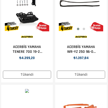
ACERBİS YAMAHA
ACERBİS YAMAHA
TENERE 700 19-21
WR-YZ 250 96-01
ZİNCİR KILAVUZU
ZİNCİR SLIDER
₺4.399,20
₺1.397,84
SİYAH
SİYAH
Tükendi
Tükendi