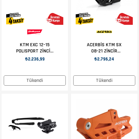
KTM EXC 12-15
ACERBİS KTM SX
POLISPORT ZİNCİR
08-21 ZİNCİR
SLIDER TURUNCU
SLIDER SİYAH
₺2.236,99
₺2.796,24
Tükendi
Tükendi