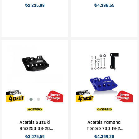
Zincir Slider Sarı
₺2.236,99
₺4.398,65
Acerbis Suzuki
Acerbis Yamaha
Rmz250 08-20
Tenere 700 19-21
Zincir Kılavuzu
Zincir Kılavuzu
₺3.075,59
₺4.399,20