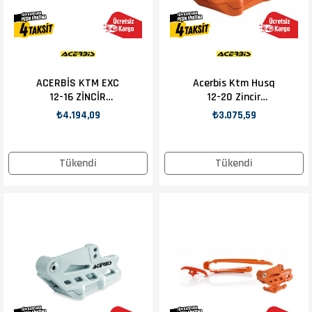
ACERBİS KTM EXC
Acerbis Ktm Husq
12-16 ZİNCİR
12-20 Zincir
SLIDER + KILAVUZ
Kılavuzu Turuncu
₺4.194,09
₺3.075,59
SİYAH
Tükendi
Tükendi