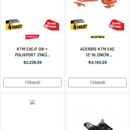
KTM EXC/F 08->
ACERBİS KTM EXC
POLISPORT ZİNCİR
12-16 ZİNCİR
SLIDER TURUNCU
SLIDER + KILAVUZ
₺2.236,99
₺4.194,09
TURUNCU
Tükendi
Tükendi