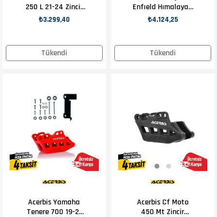
250 L 21-24 Zincir
Enfıeld Hımalayan
Kılavuzu Kırmızı
Zincir Kılavuzu
₺3.299,40
₺4.124,25
Siyah
Tükendi
Tükendi
Acerbis Yamaha
Acerbis Cf Moto
Tenere 700 19-21
450 Mt Zincir