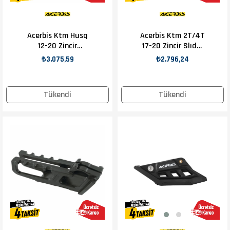
Acerbis Ktm Husq
Acerbis Ktm 2T/4T
12-20 Zincir
17-20 Zincir Slıder
Kılavuzu Siyah
Siyah
₺3.075,59
₺2.796,24
Tükendi
Tükendi