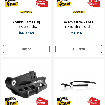
Acerbis Ktm Husq
Acerbis Ktm 2T/4T
12-20 Zincir
17-20 Zincir Slıder
Kılavuzu Beyaz
+ Kılavuz Tu
₺3.075,59
₺4.194,09
Tükendi
Tükendi