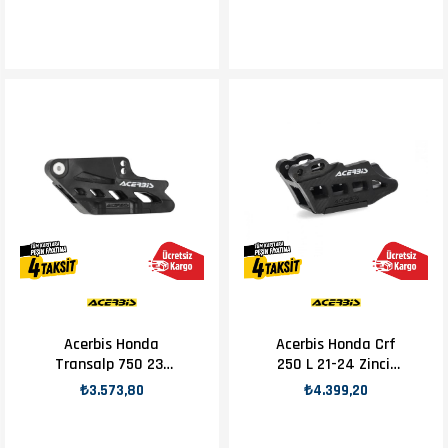
Acerbis Honda
Acerbis Honda Crf
Transalp 750 23-
250 L 21-24 Zincir
24 Zincir Kılavuzu
Kılavuzu Kırmızı
₺3.573,80
₺4.399,20
Siyah