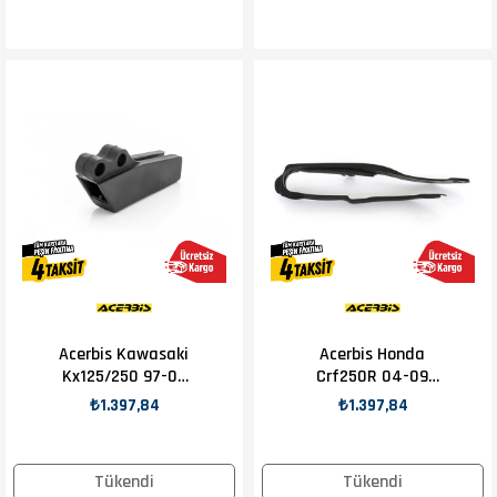
Acerbis Kawasaki
Acerbis Honda
Kx125/250 97-02
Crf250R 04-09
Zincir Kılavuzu
Zincir Slıder Siyah
₺1.397,84
₺1.397,84
Tükendi
Tükendi