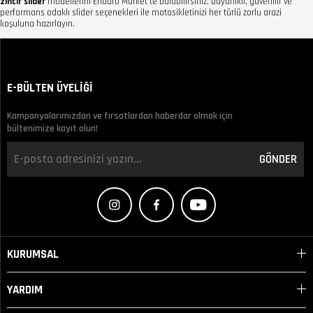
zincir slider
modellerini Enduro Market’te bulabilirsiniz. Dayanıklı, güvenilir ve
performans odaklı slider seçenekleri ile motosikletinizi her türlü zorlu arazi
koşuluna hazırlayın.
E-BÜLTEN ÜYELİĞİ
Kampanyalarımızdan ve fırsatlardan haberdar olmak için
bültenimize kayıt olun!
GÖNDER
KURUMSAL
YARDIM