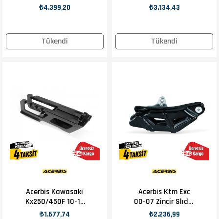
Zincir Kılavuzu
Kılavuzu Siyah
₺4.399,20
₺3.134,43
Kırmızı
Tükendi
Tükendi
Acerbis Kawasaki
Acerbis Ktm Exc
Kx250/450F 10-19
00-07 Zincir Slıder
Zincir Kılavuzu
Siyah
₺1.677,74
₺2.236,99