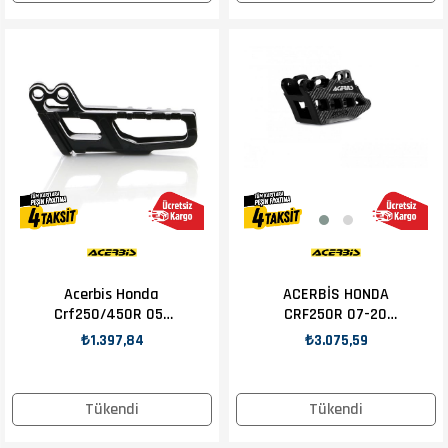
Acerbis Honda
ACERBİS HONDA
Crf250/450R 05-
CRF250R 07-20
06 Zincir Klavuzu
ZİNCİR KILAVUZU
₺1.397,84
₺3.075,59
SİYAH
Tükendi
Tükendi