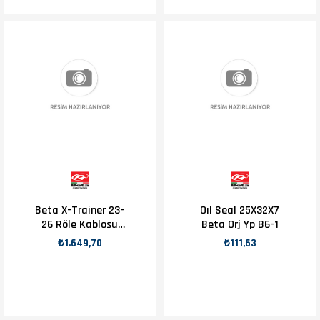
Beta X-Trainer 23-
Oıl Seal 25X32X7
26 Röle Kablosu
Beta Orj Yp B6-1
OEM
₺1.649,70
₺111,63