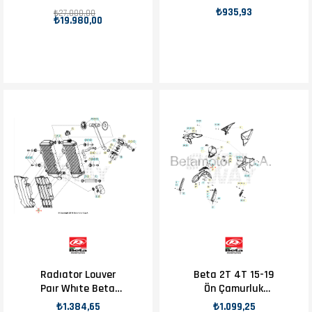
Egzoz
₺935,93
₺27.000,00
₺19.980,00
Radıator Louver
Beta 2T 4T 15-19
Paır Whıte Beta
Ön Çamurluk
Orj Yp
Braketi OEM
₺1.384,65
₺1.099,25