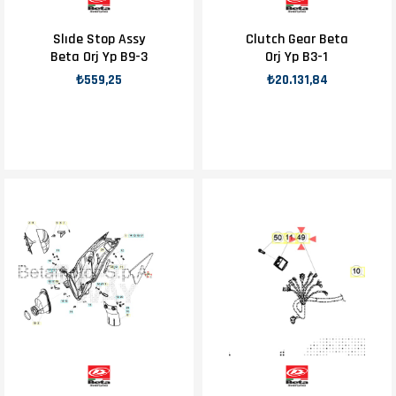
Slıde Stop Assy
Clutch Gear Beta
Beta Orj Yp B9-3
Orj Yp B3-1
₺559,25
₺20.131,84