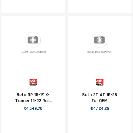
Beta RR 15-19 X-
Beta 2T 4T 15-26
Trainer 15-22 Röle
Far OEM
Kablosu OEM
₺1.649,70
₺4.124,25