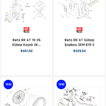
Beta RR 4T 15-26
Beta RR 4T Sübap
Sübap Kayıdı OEM
Şapkası OEM B15-2
B15-2
₺461,92
₺329,94
YENI
YENI