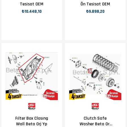
Tesisat OEM
Ön Tesisat OEM
₺10.448,10
₺9.898,20
Fılter Box Closıng
Clutch Safe
Wall Beta Orj Yp
Washer Beta Orj