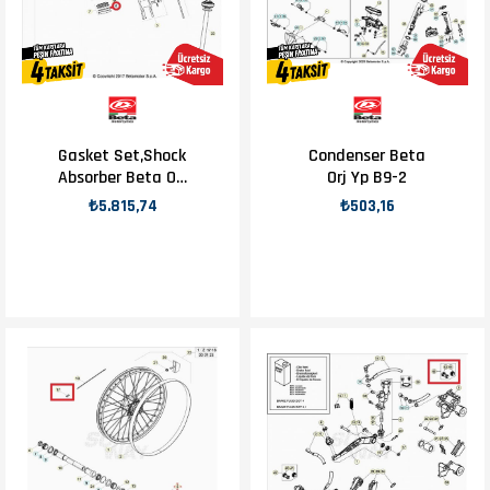
Gasket Set,Shock
Condenser Beta
Absorber Beta Orj
Orj Yp B9-2
Yp B7-3
₺5.815,74
₺503,16