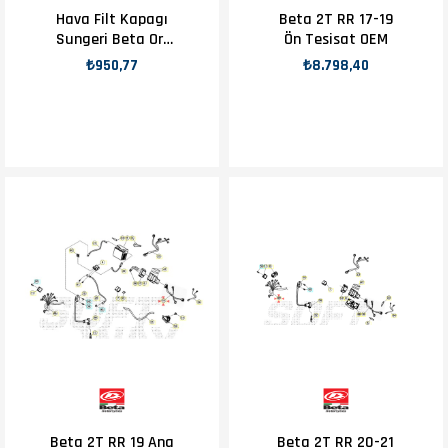
Hava Filt Kapagı
Beta 2T RR 17-19
Sungeri Beta Orj
Ön Tesisat OEM
Yp
₺950,77
₺8.798,40
Beta 2T RR 19 Ana
Beta 2T RR 20-21