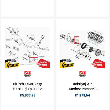
Clutch Lever Assy
Debriyaj Alt
Beta Orj Yp B13-2
Merkez Pompası
Beta Orj Yp B4-1
₺5.033,23
₺1.979,64