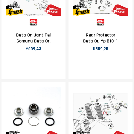
Beta Ön Jant Tel
Rear Protector
Somunu Beta Orj
Beta Orj Yp B10-1
Yp B14-2
₺109,43
₺559,25