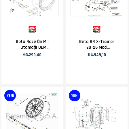
Beta Race Ön Mil
Beta RR X-Trainer
Tutamağı OEM
20-26 Mod
B15-2
Düğmesi OEM B15-
₺3.299,40
₺4.949,10
2
YENI
YENI