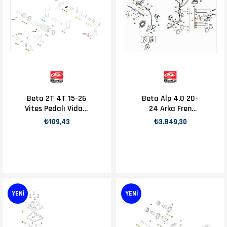
Beta 2T 4T 15-26
Beta Alp 4.0 20-
Vites Pedalı Vidası
24 Arka Fren
OEM B15-1
Balatası OEM B15-
₺109,43
₺3.849,30
1
YENI
YENI