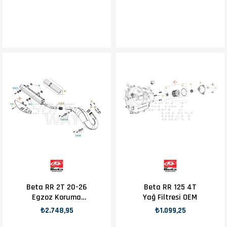
Beta RR 2T 20-26
Beta RR 125 4T
Egzoz Koruma
Yağ Filtresi OEM
OEM
₺2.748,95
₺1.099,25