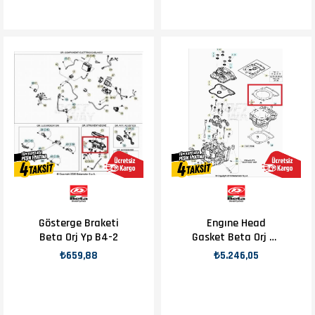
Gösterge Braketi
Engıne Head
Beta Orj Yp B4-2
Gasket Beta Orj Yp
B8-1
₺659,88
₺5.246,05