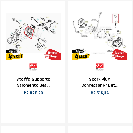
Staffa Supporto
Spark Plug
Stromento Beta
Connector Rr Beta
Orj Yp
Orj Yp B13-2
₺7.828,93
₺2.516,34