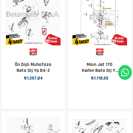
Ön Dişli Muhafaza
Maın Jet 170
Beta Orj Yp B4-2
Keıhın Beta Orj Yp
B11-2
₺1.397,84
₺1.118,50