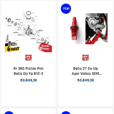
YENI
Rr 350 Pıston Pım
Beta 2T Ex-Up
Beta Orj Yp B12-2
Ayar Vidası OEM
B15-2
₺3.849,30
₺3.849,30