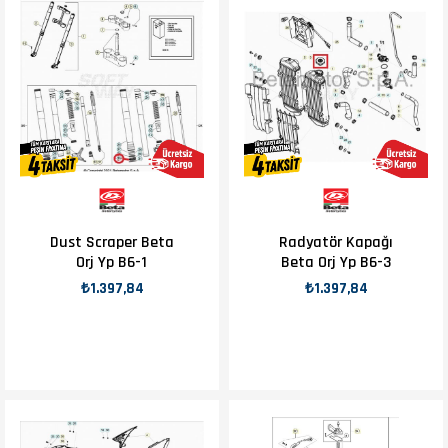
Dust Scraper Beta
Radyatör Kapağı
Orj Yp B6-1
Beta Orj Yp B6-3
₺1.397,84
₺1.397,84