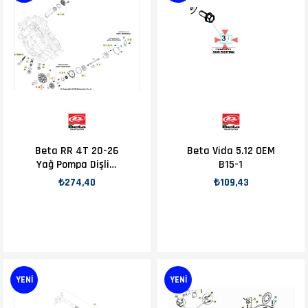
Beta RR 4T 20-26
Beta Vida 5.12 OEM
Yağ Pompa Dişlisi
B15-1
Z36 OEM B15-2
₺274,40
₺109,43
YENI
YENI