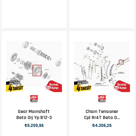
Gear Maınshaft
Chaın Tensıoner
Beta Orj Yp B12-3
Cpl Rr4T Beta Orj
Yp B10-2
₺5.200,96
₺4.306,26