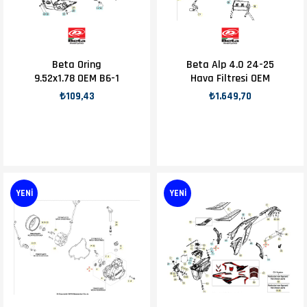
Beta Oring
Beta Alp 4.0 24-25
9.52x1.78 OEM B6-1
Hava Filtresi OEM
₺109,43
₺1.649,70
YENI
YENI