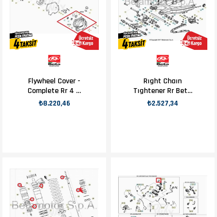
Flywheel Cover -
Rıght Chaın
Complete Rr 4 T
Tıghtener Rr Beta
Beta Orj Yp
Orj Yp B11-1
₺8.220,46
₺2.527,34