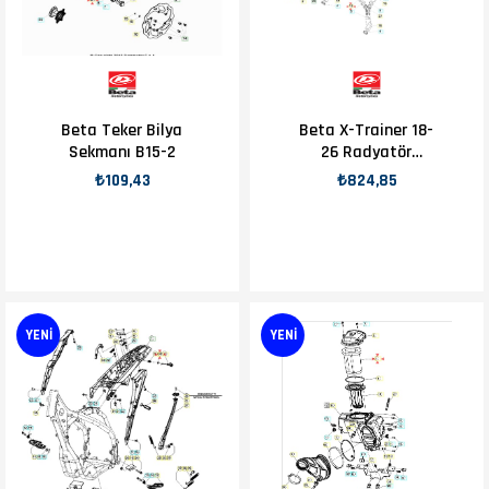
Beta Teker Bilya
Beta X-Trainer 18-
Sekmanı B15-2
26 Radyatör
Hortumu OEM B3-1
₺109,43
₺824,85
YENI
YENI