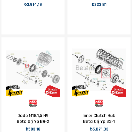
Yp B4-1
₺3.914,19
₺223,81
Dado M18.1,5 H9
Inner Clutch Hub
Beta Orj Yp B9-2
Beta Orj Yp B3-1
₺503,16
₺5.871,83