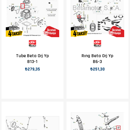
Tube Beta Orj Yp
Rıng Beta Orj Yp
B13-1
B6-3
₺279,35
₺251,30