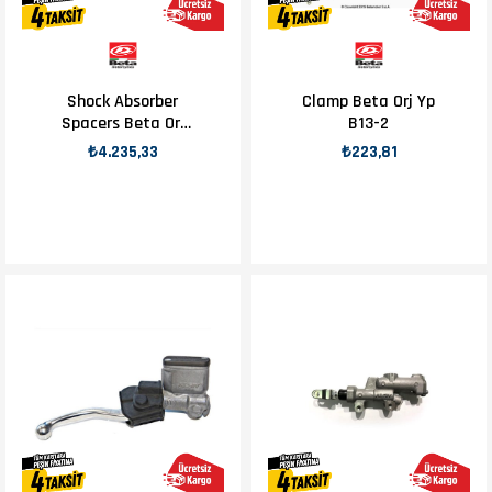
Shock Absorber
Clamp Beta Orj Yp
Spacers Beta Orj
B13-2
Yp B7-3
₺4.235,33
₺223,81