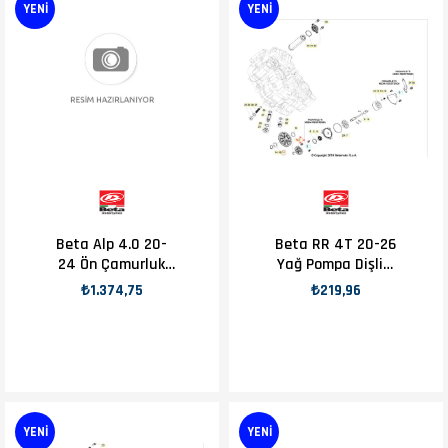
YENI
YENI
Beta Alp 4.0 20-
Beta RR 4T 20-26
24 Ön Çamurluk
Yağ Pompa Dişlisi
Yükseltme Kiti
Z19 OEM B15-2
₺1.374,75
₺219,96
OEM B15-1
YENI
YENI