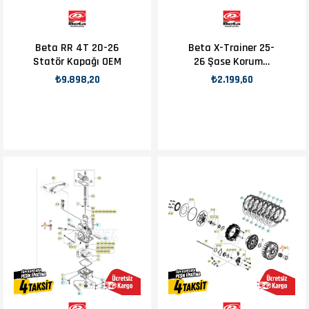
Beta RR 4T 20-26
Beta X-Trainer 25-
Statör Kapağı OEM
26 Şase Koruma
Kırmızı OEM
₺9.898,20
₺2.199,60