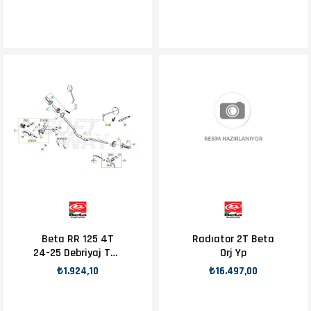
Beta RR 125 4T
Radıator 2T Beta
24-25 Debriyaj Teli
Orj Yp
OEM
₺1.924,10
₺16.497,00