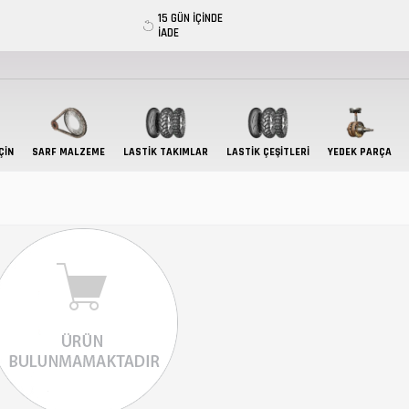
15 GÜN İÇİNDE
İADE
ÇIN
SARF MALZEME
LASTIK TAKIMLAR
LASTİK ÇEŞİTLERİ
YEDEK PARÇA