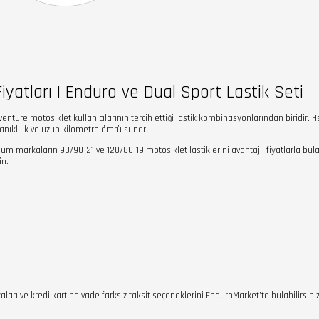
iyatları | Enduro ve Dual Sport Lastik Seti
dventure motosiklet kullanıcılarının tercih ettiği lastik kombinasyonlarından biridir.
yanıklılık ve uzun kilometre ömrü sunar.
um markaların 90/90-21 ve 120/80-19 motosiklet lastiklerini avantajlı fiyatlarla bula
in.
arı ve kredi kartına vade farksız taksit seçeneklerini EnduroMarket'te bulabilirsiniz.