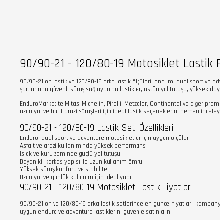
90/90-21 - 120/80-19 Motosiklet Lastik F
90/90-21 ön lastik ve 120/80-19 arka lastik ölçüleri, enduro, dual sport ve a
şartlarında güvenli sürüş sağlayan bu lastikler, üstün yol tutuşu, yüksek da
EnduroMarket'te Mitas, Michelin, Pirelli, Metzeler, Continental ve diğer premi
uzun yol ve hafif arazi sürüşleri için ideal lastik seçeneklerini hemen inceley
90/90-21 - 120/80-19 Lastik Seti Özellikleri
Enduro, dual sport ve adventure motosikletler için uygun ölçüler
Asfalt ve arazi kullanımında yüksek performans
Islak ve kuru zeminde güçlü yol tutuşu
Dayanıklı karkas yapısı ile uzun kullanım ömrü
Yüksek sürüş konforu ve stabilite
Uzun yol ve günlük kullanım için ideal yapı
90/90-21 - 120/80-19 Motosiklet Lastik Fiyatları
90/90-21 ön ve 120/80-19 arka lastik setlerinde en güncel fiyatları, kampanyal
uygun enduro ve adventure lastiklerini güvenle satın alın.