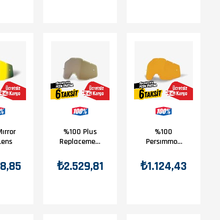
ırror
%100 Plus
%100
Lens
Replacement
Persımmon
Lens Olive
Antı-Fog
Lens
8,85
₺2.529,81
₺1.124,43