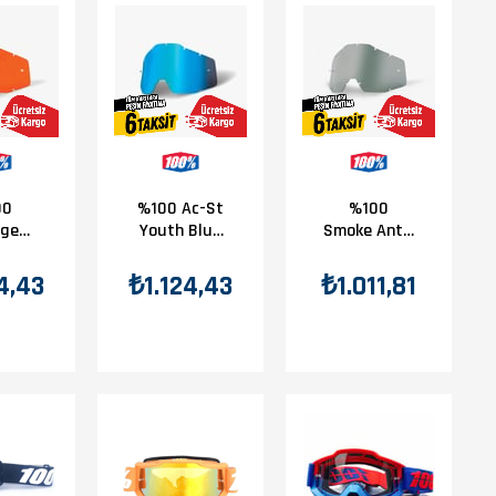
00
%100 Ac-St
%100
nge
Youth Blue
Smoke Antı-
-Fog
Antı-Fog
Fog Lens
ns
Lens
4,43
₺1.124,43
₺1.011,81