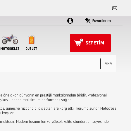
Favorilerim
0
SEPETIM
MOTOSIKLET
OUTLET
 öne çıkan dünyanın en prestijli markalarından biridir. Profesyonel
sürüş koşullarında maksimum performans sağlar.
toz, güneş ve rüzgâr gibi dış etkenlere karşı etkili koruma sunar. Motocross,
 karşılar.
unmaktadır. Modern tasarımları ve yüksek kalite standartları sayesinde