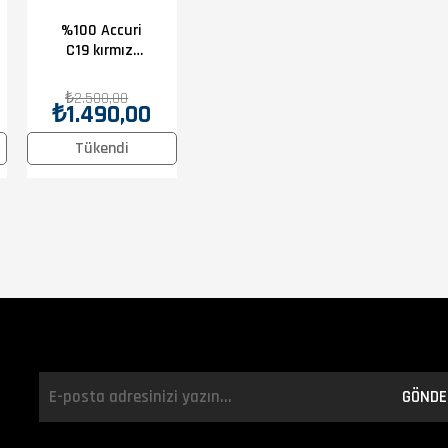
%100 Accuri
C19 kırmızı
Goggle
₺2.500,00
₺1.490,00
Tükendi
GÖNDE