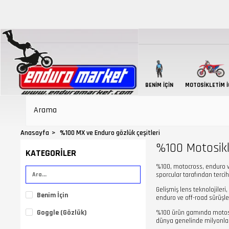
BENIM İÇIN
MOTOSIKLETIM İ
Anasayfa
%100 MX ve Enduro gözlük çeşitleri
%100 Motosikl
KATEGORILER
%100, motocross, enduro ve
sporcular tarafından terci
Gelişmiş lens teknolojileri
Benim İçin
enduro ve off-road sürüşler
Goggle (Gözlük)
%100 ürün gamında motosikl
dünya genelinde milyonlar