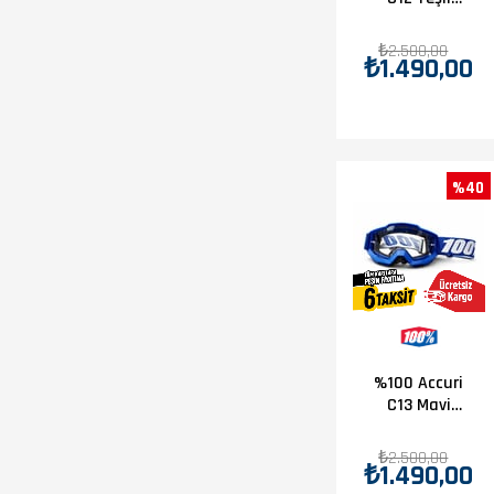
Goggle
₺2.500,00
₺1.490,00
%40
%100 Accuri
C13 Mavi
Goggle
₺2.500,00
₺1.490,00