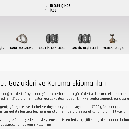
15 GÜN İÇİNDE
İADE
ÇIN
SARF MALZEME
LASTIK TAKIMLAR
LASTİK ÇEŞİTLERİ
YEDEK PARÇA
et Gözlükleri ve Koruma Ekipmanları
 dağ bisikleti dünyasında yüksek performanslı gözlükleri ve koruma ekipmanları ile
h edilen %100 ürünleri, üstün görüş kalitesi, dayanıklılık ve konfor sunarak zorlu 
, geniş görüş açısı ve darbelere dayanıklı yapıları sayesinde %100 gözlükleri; çamur, 
i için geliştirilen ürünler, hem amatör hem de profesyonel kullanıcıların ihtiyaçlarını
et gözlükleri, yedek lensler, tear-off sistemleri ve çeşitli sürüş aksesuarları bul
ca sürücünün güvenini kazanmıştır.