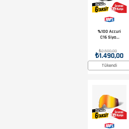
%100 Accuri
C16 Siyah
Goggle
₺2.500,00
₺1.490,00
Tükendi