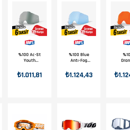
%100 Ac-St
%100 Blue
%1
Youth
Antı-Fog
Ora
Smoke Antı-
Lens
Antı
Fog Lens
Le
₺1.011,81
₺1.124,43
₺1.12