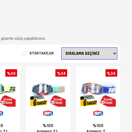
güvenle sürüş yapabilirsiniz.
STOKTAKILER
%34
%34
%34
00
%100
%100
a T17
Armega T19
Armega T22