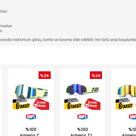
kleri
)
pmanları
rı
nasında maksimum görüş, konfor ve koruma elde edebilir; her türlü arazi koşulunda 
%34
%34
%100
%100
%1
Armega C7
Armega T16
Armeg