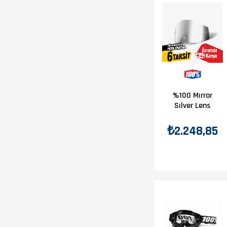
%100 Mırror
Sılver Lens
₺2.248,85