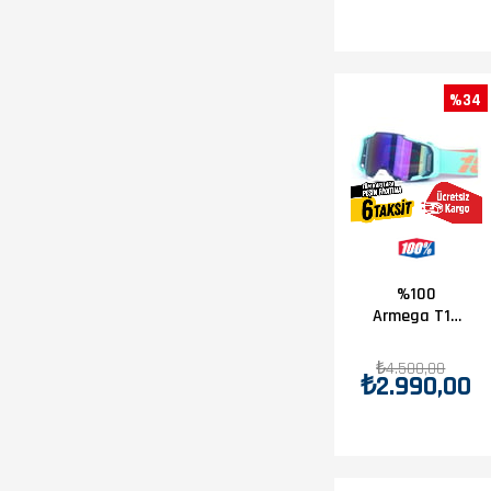
%34
%100
Armega T18
Turkuaz
Goggle
₺4.500,00
₺2.990,00