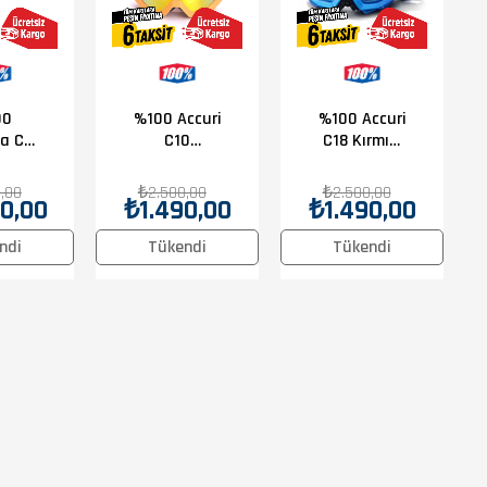
00
%100 Accuri
%100 Accuri
a C5
C10
C18 Kırmızı
oggle
Turuncu
Mavi Goggle
Goggle
,00
₺2.500,00
₺2.500,00
0,00
₺1.490,00
₺1.490,00
ndi
Tükendi
Tükendi