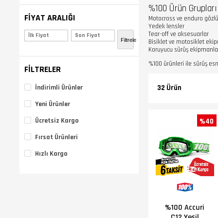
%100 Ürün Grupları
FIYAT ARALIĞI
Motocross ve enduro gözlü
Yedek lensler
Tear-off ve aksesuarlar
₺1.011,00 - ₺2.990,00
(32
Filtrele
Bisiklet ve motosiklet eki
Koruyucu sürüş ekipmanla
%100 ürünleri ile sürüş es
FILTRELER
İndirimli Ürünler
32 Ürün
Yeni Ürünler
Ücretsiz Kargo
%40
Fırsat Ürünleri
Hızlı Kargo
%100 Accuri
C12 Yeşil