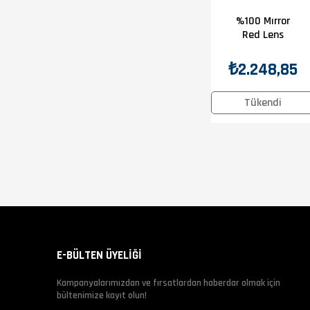
%100 Mırror
Red Lens
₺2.248,85
Tükendi
E-BÜLTEN ÜYELİĞİ
Kampanyalarımızdan ve fırsatlardan haberdar olmak için
bültenimize kayıt olun!