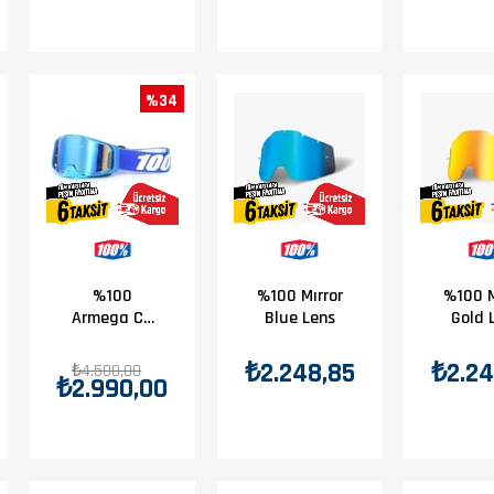
%34
%100
%100 Mırror
%100 M
Armega C7
Blue Lens
Gold 
Mavi Goggle
₺2.248,85
₺2.24
₺4.500,00
₺2.990,00