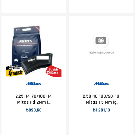
2.25-14 70/100-14
2.50-10 100/90-10
Mitas Hd 2Mm İç
Mitas 1.5 Mm İç
Lastik
Lastik
₺993,60
₺1.291,13