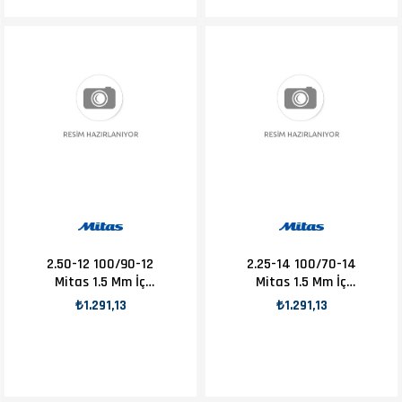
2.50-12 100/90-12
2.25-14 100/70-14
Mitas 1.5 Mm İç
Mitas 1.5 Mm İç
Lastik
Lastik
₺1.291,13
₺1.291,13