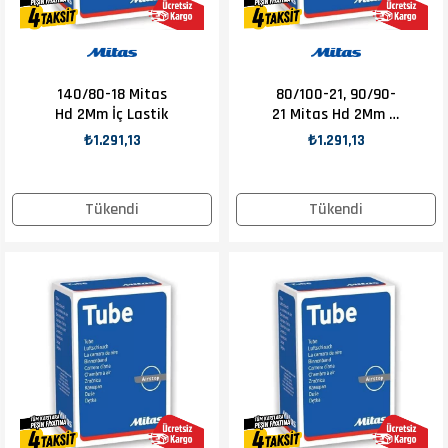
140/80-18 Mitas
80/100-21, 90/90-
Hd 2Mm İç Lastik
21 Mitas Hd 2Mm İç
Lastik
₺1.291,13
₺1.291,13
Tükendi
Tükendi