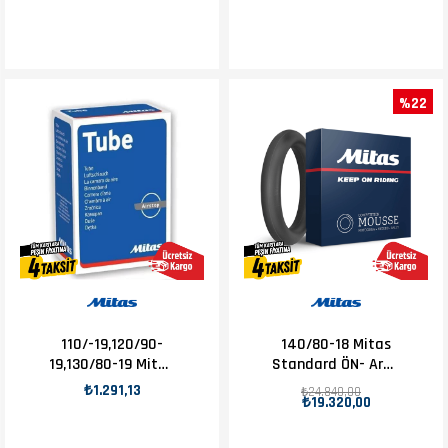
%22
110/-19,120/90-
140/80-18 Mitas
19,130/80-19 Mitas
Standard ÖN- Arka
Hd 2Mm İç Lastik
Mousse Takım
₺1.291,13
₺24.840,00
₺19.320,00