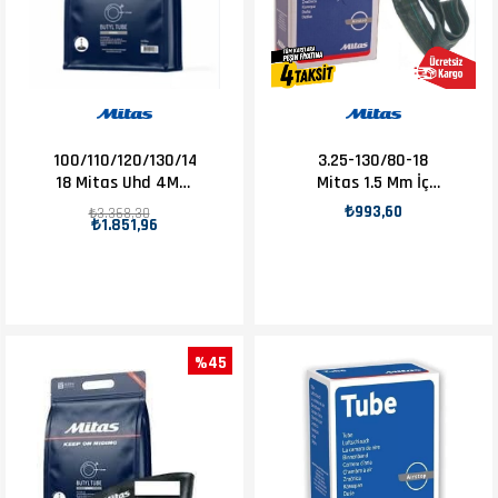
100/110/120/130/140-
3.25-130/80-18
18 Mitas Uhd 4Mm
Mitas 1.5 Mm İç
Arka İç Lastik
Lastik
₺993,60
₺3.368,30
₺1.851,96
%45