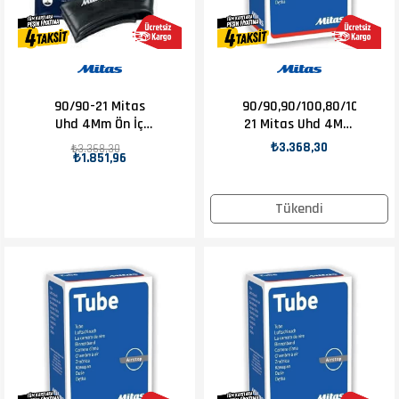
90/90-21 Mitas
90/90,90/100,80/100-
Uhd 4Mm Ön İç
21 Mitas Uhd 4Mm
Lastik
Ön İç Lastik
₺3.368,30
₺3.368,30
₺1.851,96
Tükendi