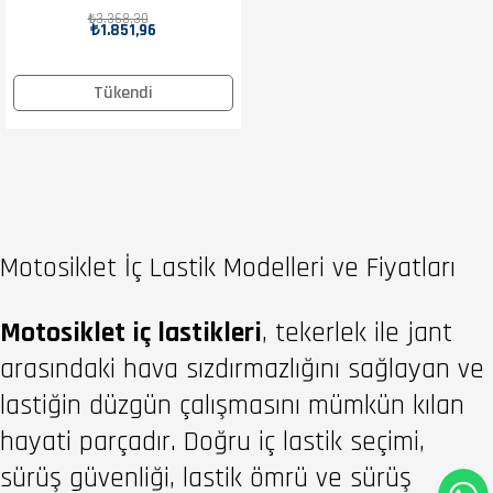
Arka İç Lastik
₺3.368,30
₺1.851,96
Tükendi
Motosiklet İç Lastik Modelleri ve Fiyatları
Motosiklet iç lastikleri
, tekerlek ile jant
arasındaki hava sızdırmazlığını sağlayan ve
lastiğin düzgün çalışmasını mümkün kılan
hayati parçadır. Doğru iç lastik seçimi,
sürüş güvenliği, lastik ömrü ve sürüş