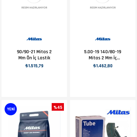
90/90-21 Mitas 2
5.00-19 140/80-19
Mm Ön İç Lastik
Mitas 2 Mm İç
Lastik
₺1.515,79
₺1.462,80
%45
YENI