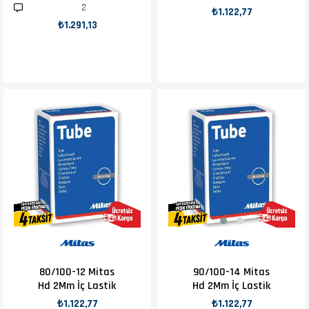
18 Mitas İç Lastik
Hd 2Mm İç Lastik
2
₺1.122,77
₺1.291,13
80/100-12 Mitas
90/100-14 Mitas
Hd 2Mm İç Lastik
Hd 2Mm İç Lastik
₺1.122,77
₺1.122,77