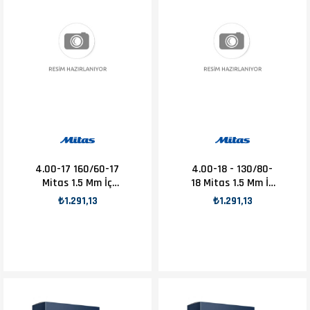
4.00-17 160/60-17
4.00-18 - 130/80-
Mitas 1.5 Mm İç
18 Mitas 1.5 Mm İç
Lastik
Lastik
₺1.291,13
₺1.291,13