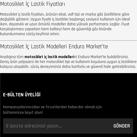
Motosiklet İç Lastik Fiyatları
Motosiklet iç lastik fiyatları, ürünün ebat, valf tipi ve marka gibi özelliklere göre
değişiklik gösterir. Uygun fiyatlı iç lastikler başlangıç seviyesi kullanım için ideal
iken, dayanıklı ve uzun ömürlü modeller daha yüksek performans sağlar. Fiyat
karşılaştırması yaparken hem kaliteyi hem de güvenliği göz önünde
bulundurmanız sürüş keyfinizi artırır.
Motosiklet İç Lastik Modelleri Enduro Market’te
Aradığınız tüm
motosiklet iç lastik modelleri
ni Enduro Market’te bulabilirsiniz.
Geniş ürün yelpazesi ile her motosiklet tipi ve kullanım koşuluna uygun iç lastiklere
kolayca ulaşabilir, sürüş deneyiminizi daha konforlu ve güvenli hale getirebilirsiniz.
E-BÜLTEN ÜYELİĞİ
Kampanyalarımızdan ve fırsatlardan haberdar olmak için
bültenimize kayıt olun!
GÖNDER