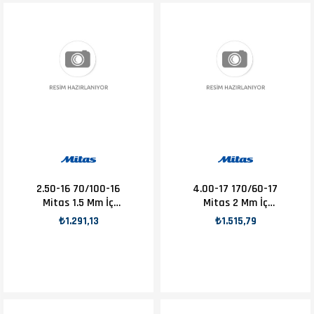
2.50-16 70/100-16
4.00-17 170/60-17
Mitas 1.5 Mm İç
Mitas 2 Mm İç
Lastik
Lastik
₺1.291,13
₺1.515,79