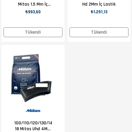
Mitas 1.5 Mm İç
Hd 2Mm İç Lastik
Lastik
₺993,60
₺1.291,13
Tükendi
Tükendi
100/110/120/130/140-
18 Mitas Uhd 4Mm