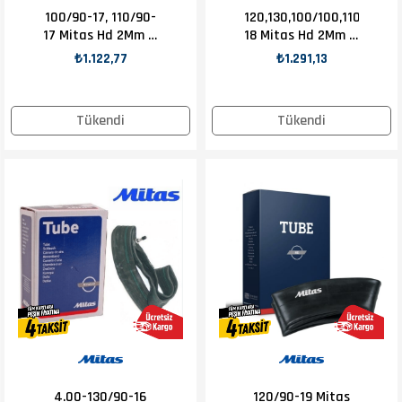
100/90-17, 110/90-
120,130,100/100,110/100-
17 Mitas Hd 2Mm İç
18 Mitas Hd 2Mm İç
Lastik
Lastik
₺1.122,77
₺1.291,13
Tükendi
Tükendi
4.00-130/90-16
120/90-19 Mitas