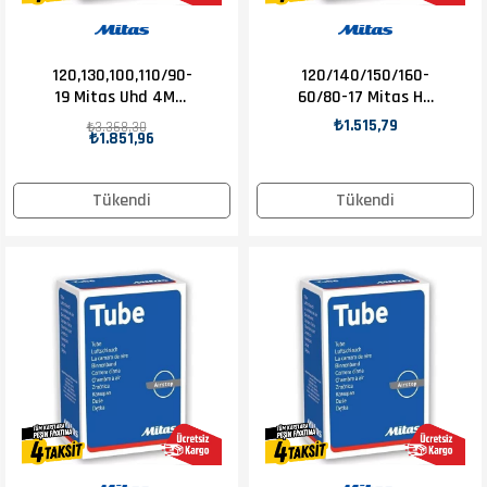
120,130,100,110/90-
120/140/150/160-
19 Mitas Uhd 4Mm
60/80-17 Mitas Hd
Arka İç Lastik
2Mm İç Lastik
₺1.515,79
₺3.368,30
₺1.851,96
Tükendi
Tükendi