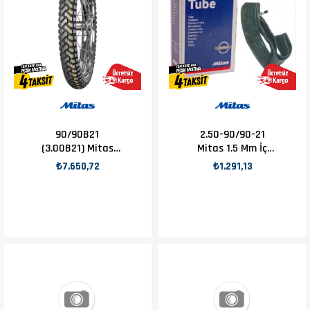
90/90B21
2.50-90/90-21
(3.00B21) Mitas
Mitas 1.5 Mm İç
Enduro Traıl+ 54H
Lastik
₺7.650,72
₺1.291,13
Dakar Tl-Tt Ön
Lastik