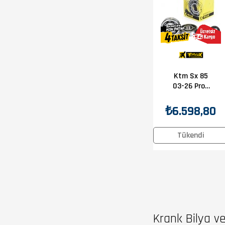
Ktm Sx 85
03-26 Prox
Krank Bilya
Keçe Seti
₺6.598,80
Tükendi
Krank Bilya ve