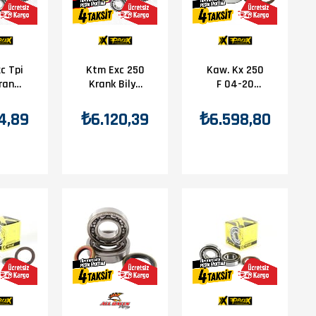
c Tpi
Ktm Exc 250
Kaw. Kx 250
rank
Krank Bilya
F 04-20
Seti
Seti
Prox Krank
Bilya Keçe
4,89
₺6.120,39
₺6.598,80
Seti