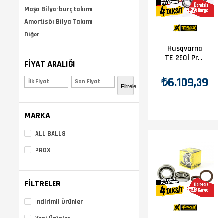
Maşa Bilya-burç takımı
Amortisör Bilya Takımı
Diğer
Husqvarna
TE 250İ Prox
FIYAT ARALIĞI
Krank Bilya
Seti
₺6.109,39
₺1.957,00 - ₺10.559,00
(3
Filtrele
MARKA
ALL BALLS
PROX
FILTRELER
İndirimli Ürünler