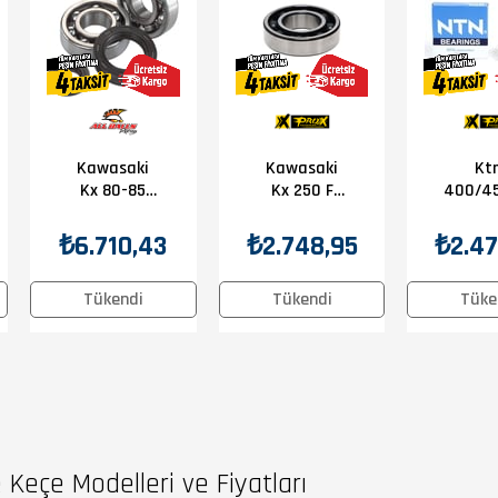
Kawasaki
Kawasaki
Kt
Kx 80-85
Kx 250 F
400/45
Krank Bilya
Prox Krank
R Prox Krank
Keçe Seti
Bilyası
Bily
₺6.710,43
₺2.748,95
₺2.47
30x62x16
Tükendi
Tükendi
Tüke
 Keçe Modelleri ve Fiyatları