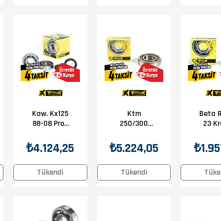
Kaw. Kx125
Ktm
Beta R
88-08 Prox
250/300
23 K
Krank Bilya
'97-20 Prox
Bily
Keçe Seti
Krank
₺4.124,25
₺5.224,05
₺1.95
Bilyası
Tükendi
Tükendi
Tüke