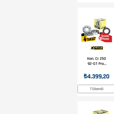
Hon. Cr 250
92-07 Prox
Krank Bilya
Keçe Seti
₺4.399,20
Tükendi