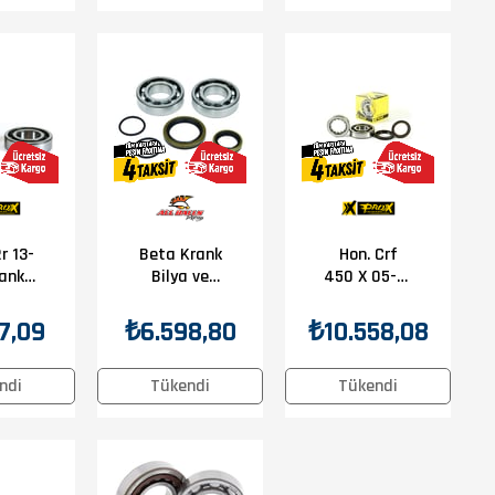
r 13-
Beta Krank
Hon. Crf
rank
Bilya ve
450 X 05-17
ası
Keçe Seti
Prox Krank
Bilya Keçe
7,09
₺6.598,80
₺10.558,08
Seti
ndi
Tükendi
Tükendi