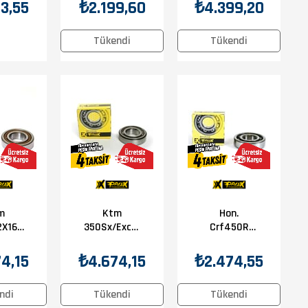
 Keçe
Bilyası
30X64X16
3,55
₺2.199,60
₺4.399,20
ti
Prox Krank
Bilyası
Tükendi
Tükendi
m
Ktm
Hon.
2X16
350Sx/Exc-F
Crf450R
Krank
Prox Krank
30X72X19
ası
Bilyası
Prox Krank
4,15
₺4.674,15
₺2.474,55
Bilyası
ndi
Tükendi
Tükendi