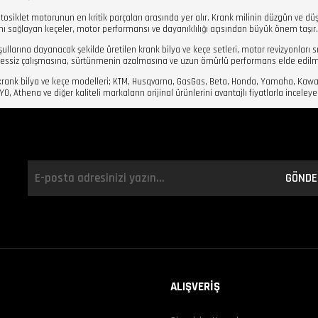
otosiklet motorunun en kritik parçaları arasında yer alır. Krank milinin düzgün ve d
ını sağlayan keçeler, motor performansı ve dayanıklılığı açısından büyük önem taşır.
şullarına dayanacak şekilde üretilen krank bilya ve keçe setleri, motor revizyonları sı
essiz çalışmasına, sürtünmenin azalmasına ve uzun ömürlü performans elde edilm
krank bilya ve keçe modelleri; KTM, Husqvarna, GasGas, Beta, Honda, Yamaha, Kawa
, Athena ve diğer kaliteli markaların orijinal ürünlerini avantajlı fiyatlarla inceleye
GÖNDE
ALIŞVERİŞ