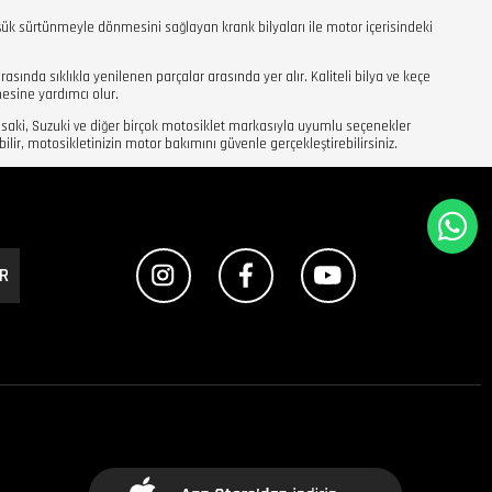
üşük sürtünmeyle dönmesini sağlayan krank bilyaları ile motor içerisindeki
rasında sıklıkla yenilenen parçalar arasında yer alır. Kaliteli bilya ve keçe
esine yardımcı olur.
saki, Suzuki ve diğer birçok motosiklet markasıyla uyumlu seçenekler
bilir, motosikletinizin motor bakımını güvenle gerçekleştirebilirsiniz.
R