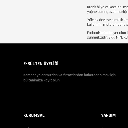
Krank bilya ve keçeleri, m
yağ ve basınç sızdırmazlığ
Yüksek devir ve sıcaklık ko
kullanımı; motorun daha s
EnduroMarket'te yer alan 
sunmaktadır. SKF, NTN, KOYO
E-BÜLTEN ÜYELİĞİ
Kampanyalarımızdan ve fırsatlardan haberdar olmak için
bültenimize kayıt olun!
KURUMSAL
YARDIM