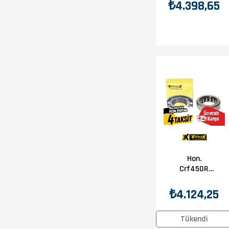
₺4.398,65
Hon.
Crf450R
39X65X18
Prox Krank
₺4.124,25
Bilyası
Tükendi