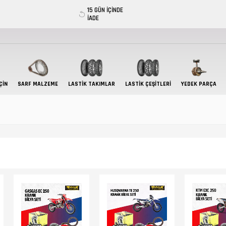
15 GÜN İÇİNDE
İADE
ÇIN
SARF MALZEME
LASTIK TAKIMLAR
LASTİK ÇEŞİTLERİ
YEDEK PARÇA