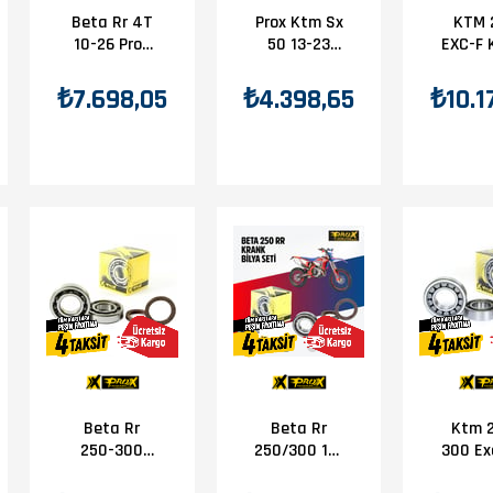
Beta Rr 4T
Prox Ktm Sx
KTM 
10-26 Prox
50 13-23
EXC-F 
Krank Bilya
Krank Bilya
Bilya
Keçe Seti
Keçe Seti
Se
₺7.698,05
₺4.398,65
₺10.1
Beta Rr
Beta Rr
Ktm 
250/300 13-
250-300
300 Ex
17 Prox
Krank Bilya
20 K