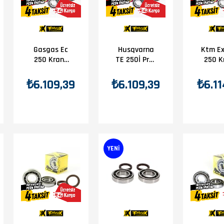
Gasgas Ec
Husqvarna
Ktm Ex
250 Krank
TE 250İ Prox
250 K
Bilya Seti
Krank Bilya
Bilya 
Seti
₺6.109,39
₺6.109,39
₺6.11
5)
YENI