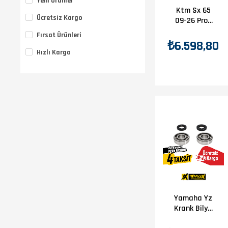
Yeni Ürünler
Ktm Sx 65
Ücretsiz Kargo
09-26 Prox
Krank Bilya
Fırsat Ürünleri
Keçe Seti
₺6.598,80
Hızlı Kargo
Yamaha Yz
Krank Bilya
Keçe Seti