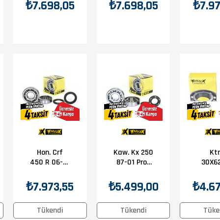
Krank Bilya
Keçe Seti
Bilya
₺7.698,05
₺7.698,05
₺7.97
Keçe Seti
Se
Hon. Crf
Kaw. Kx 250
Kt
450 R 06-16
87-01 Prox
30X6
Prox Krank
Krank Bilya
Prox 
Bilya Keçe
Keçe Seti
Bily
₺7.973,55
₺5.499,00
₺4.67
Seti
Tükendi
Tükendi
Tüke