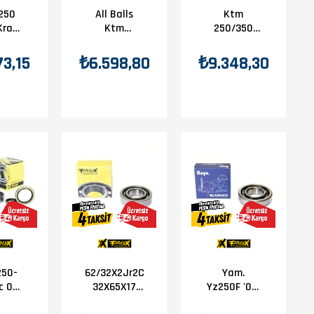
250
All Balls
Ktm
Krank
Ktm
250/350
 Keçe
250/300 Exc
Exc-F 17-20
ti
04-20
Prox Krank
73,15
₺6.598,80
₺9.348,30
Krank Bilya
Bilya Keçe
Keçe Seti
Seti
250-
62/32X2Jr2Cs36
Yam.
c 04-
32X65X17
Yz250F '01-
rank
Prox Krank
20