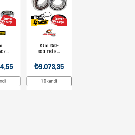
m
Ktm 250-
0/500/530Exc-
300 TBİ Exc
04-26 Krank
ası
Bilya Keçe
4,55
₺9.073,35
Seti
ndi
Tükendi