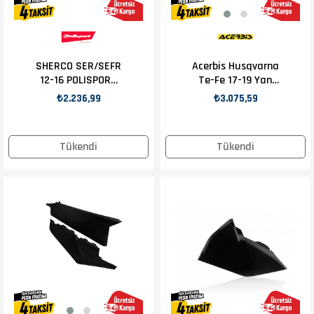
SHERCO SER/SEFR
Acerbis Husqvarna
12-16 POLISPORT
Te-Fe 17-19 Yan
YAN NUMARATÖR
Numaratör Mavi
₺2.236,99
₺3.075,59
MAVİ
Tükendi
Tükendi