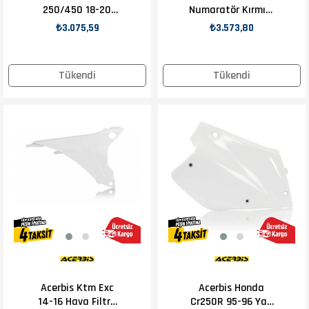
250/450 18-20
Numaratör Kırmızı
Hava Filtre Kapağı
Beta Orj Yp
₺3.075,59
₺3.573,80
Tükendi
Tükendi
Acerbis Ktm Exc
Acerbis Honda
14-16 Hava Filtre
Cr250R 95-96 Yan