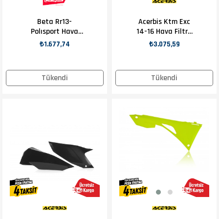
Beta Rr13-
Acerbis Ktm Exc
Polısport Hava
14-16 Hava Filtre
Filtre Kapakları
Kapağı
₺1.677,74
₺3.075,59
Kırmızı
Tükendi
Tükendi