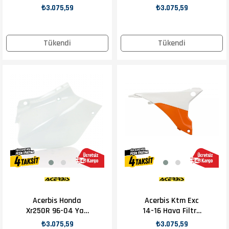
Kapağı
Numaratör Beyaz
₺3.075,59
₺3.075,59
Tükendi
Tükendi
Acerbis Honda
Acerbis Ktm Exc
Xr250R 96-04 Yan
14-16 Hava Filtre
Numaratör Beyaz
Kapağı
₺3.075,59
₺3.075,59