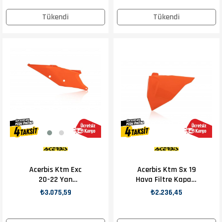
Tükendi
Tükendi
Acerbis Ktm Exc
Acerbis Ktm Sx 19
20-22 Yan
Hava Filtre Kapağı
Numaratör
Turuncu
₺3.075,59
₺2.236,45
Turuncu