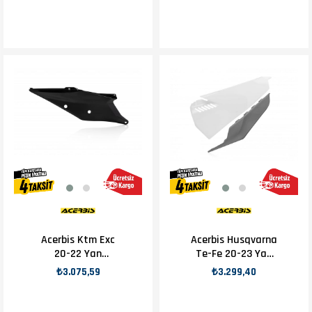
Acerbis Ktm Exc
Acerbis Husqvarna
20-22 Yan
Te-Fe 20-23 Yan
Numaratör Siyah
Numaratör Beyaz
₺3.075,59
₺3.299,40
Gri