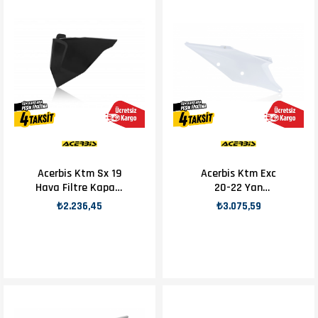
Acerbis Ktm Sx 19
Acerbis Ktm Exc
Hava Filtre Kapağı
20-22 Yan
Siyah
Numaratör Beyaz
₺2.236,45
₺3.075,59