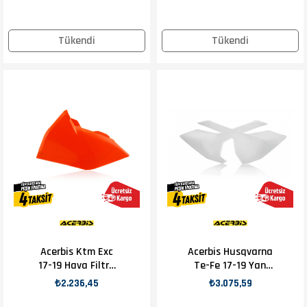
Tükendi
Tükendi
Acerbis Ktm Exc
Acerbis Husqvarna
17-19 Hava Filtre
Te-Fe 17-19 Yan
Kapağı Turuncu
Numaratör Beyaz
₺2.236,45
₺3.075,59