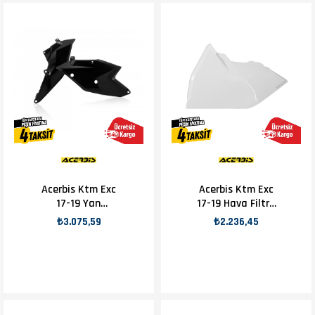
Acerbis Ktm Exc
Acerbis Ktm Exc
17-19 Yan
17-19 Hava Filtre
Numaratör Siyah
Kapağı Beyaz
₺3.075,59
₺2.236,45