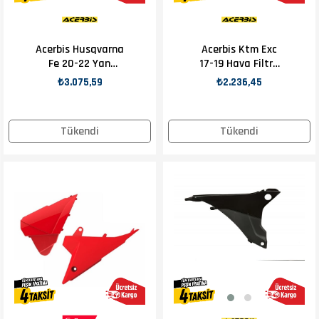
Acerbis Husqvarna
Acerbis Ktm Exc
Fe 20-22 Yan
17-19 Hava Filtre
Numaratör Siyah
Kapağı Siyah
₺3.075,59
₺2.236,45
Tükendi
Tükendi