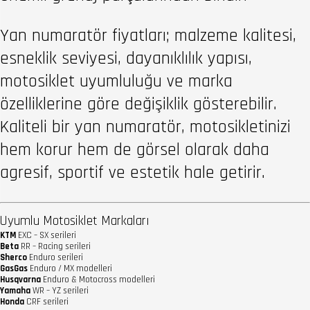
Yan numaratör fiyatları; malzeme kalitesi,
esneklik seviyesi, dayanıklılık yapısı,
motosiklet uyumluluğu ve marka
özelliklerine göre değişiklik gösterebilir.
Kaliteli bir yan numaratör, motosikletinizi
hem korur hem de görsel olarak daha
agresif, sportif ve estetik hale getirir.
Uyumlu Motosiklet Markaları
KTM
EXC – SX serileri
Beta
RR – Racing serileri
Sherco
Enduro serileri
GasGas
Enduro / MX modelleri
Husqvarna
Enduro & Motocross modelleri
Yamaha
WR – YZ serileri
Honda
CRF serileri