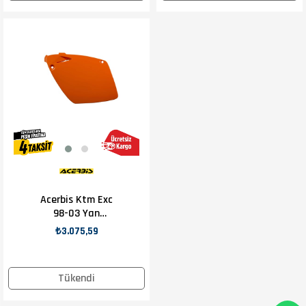
Acerbis Ktm Exc
98-03 Yan
Numaratör
₺3.075,59
Turuncu
Tükendi