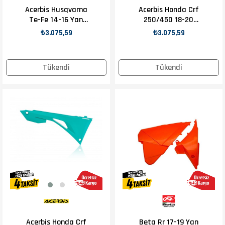
Acerbis Husqvarna
Acerbis Honda Crf
Te-Fe 14-16 Yan
250/450 18-20
Numaratör Siyah
Hava Filtre Kapağı
₺3.075,59
₺3.075,59
Tükendi
Tükendi
Acerbis Honda Crf
Beta Rr 17-19 Yan