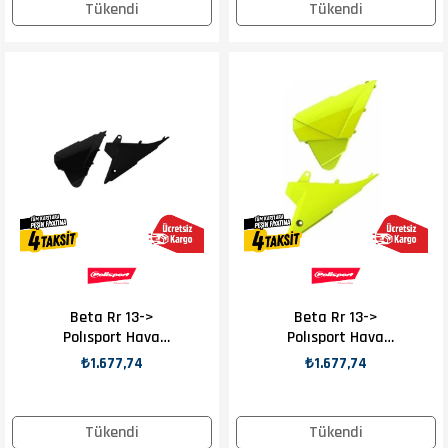
Tükendi
Tükendi
Beta Rr 13->
Beta Rr 13->
Polısport Hava
Polısport Hava
Filtre Kapakları
Filtre Kapakları
₺1.677,74
₺1.677,74
Siyah
Sarı
Tükendi
Tükendi