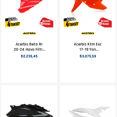
Acerbis Beta Rr
Acerbis Ktm Exc
20-24 Hava Filtre
17-19 Yan
Kapağı Kırmızı
Numaratör
₺2.236,45
₺3.075,59
Turuncu