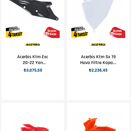
Acerbis Ktm Exc
Acerbis Ktm Sx 19
20-22 Yan
Hava Filtre Kapağı
Numaratör Koyu
Beyaz
₺3.075,59
₺2.236,45
Gri