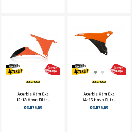
Acerbis Ktm Exc
Acerbis Ktm Exc
12-13 Hava Filtre
14-16 Hava Filtre
Kapağı Turuncu
Kapağı
₺3.075,59
₺3.075,59