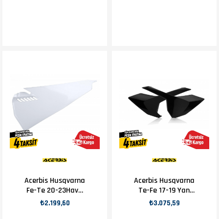
Acerbis Husqvarna
Acerbis Husqvarna
Fe-Te 20-23Hava
Te-Fe 17-19 Yan
Filtre Kapağı
Numaratör Siyah
₺2.199,60
₺3.075,59
Beyaz