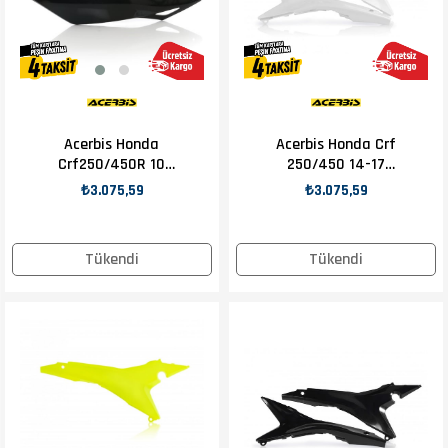
Acerbis Honda
Acerbis Honda Crf
Crf250/450R 10
250/450 14-17
Yan Numaratör
Hava Filtre Kapağı
₺3.075,59
₺3.075,59
Siyah
Tükendi
Tükendi