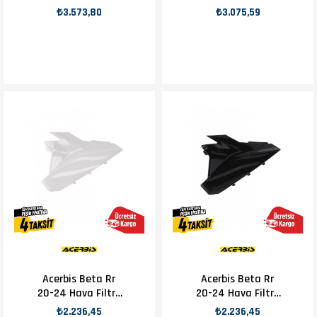
Beta Orj Yp
Kapağı Siyah
₺3.573,80
₺3.075,59
Acerbis Beta Rr
Acerbis Beta Rr
20-24 Hava Filtre
20-24 Hava Filtre
Kapağı Beyaz
Kapağı Siyah
₺2.236,45
₺2.236,45