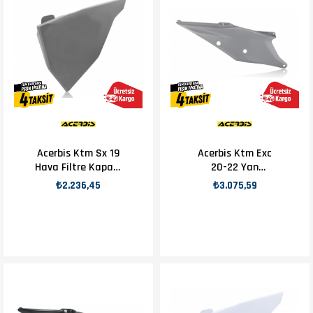
Acerbis Ktm Sx 19
Acerbis Ktm Exc
Hava Filtre Kapağı
20-22 Yan
Gri
Numaratör Gri
₺2.236,45
₺3.075,59