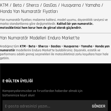
KTM / Beta / Sherco / GasGas / Husqvarna / Yamaha /
Honda Yan Numaratör Fiyatları
Yan numaratör fiyatları; malzeme kalitesi, model uyumu, dayanıklılık seviyesi ve
marka standartlarına göre değişmektedir.
Kaliteli bir yan numaratör,
motosikletinizi hem korur hem de görsel olarak güçlendirir.
Yan Numaratör Modelleri Enduro Market’te
Aradığınız tüm
KTM – Beta – Sherco – GasGas – Husqvarna – Yamaha – Honda yan
numaratör
modellerini Enduro Market’te bulabilirsiniz. Dayanıklı, estetik ve
performans odaklı grenaj seçenekleri ile motosikletinizi zorlu koşullara hazır hale
getirin.
E-BÜLTEN ÜYELİĞİ
Kampanyalarımızdan ve fırsatlardan haberdar olmak için
bültenimize kayıt olun!
GÖNDER