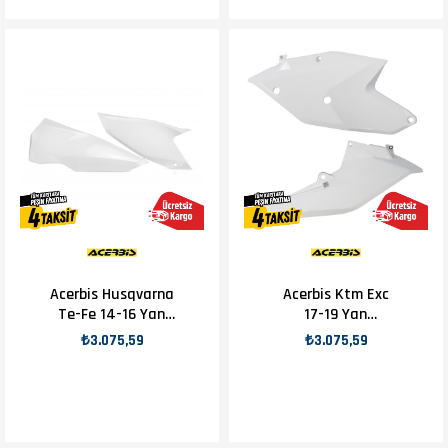
Acerbis Husqvarna
Acerbis Ktm Exc
Te-Fe 14-16 Yan
17-19 Yan
Numaratör Beyaz
Numaratör Beyaz
₺3.075,59
₺3.075,59