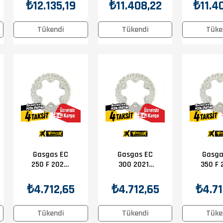
KTM 990
Gold Wing
XL 1
₺12.135,19
₺11.408,22
₺11.4
Adventure
GL 1800
2004-
2006-2012
2006-2017
EBC Ön
Tükendi
Tükendi
Tüke
EBC Ön Disk
EBC Ön Disk
Gasgas EC
Gasgas EC
Gasga
250 F 2021-
300 2021-
350 F 
2025 Prox
2025 Prox
2025 
Ön Disk
Ön Disk
Ön D
₺4.712,65
₺4.712,65
₺4.71
Tükendi
Tükendi
Tüke