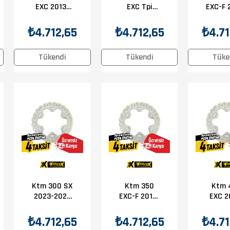
EXC 2013-
EXC Tpi
EXC-F 
2017 Prox
2018-2025
2025 
Ön Disk
Prox Ön Disk
Ön D
₺4.712,65
₺4.712,65
₺4.71
Tükendi
Tükendi
Tüke
Ktm 300 SX
Ktm 350
Ktm 
2023-2025
EXC-F 2012-
EXC 2
Prox Ön Disk
2025 Prox
2016 
Ön Disk
Ön D
₺4.712,65
₺4.712,65
₺4.71