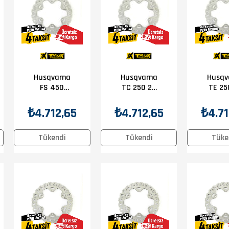
Husqvarna
Husqvarna
Husqv
FS 450
TC 250 2T
TE 25
2018-2025
2014-2025
2014-
Prox Ön Disk
Prox Ön Disk
Prox Ö
₺4.712,65
₺4.712,65
₺4.71
Tükendi
Tükendi
Tüke