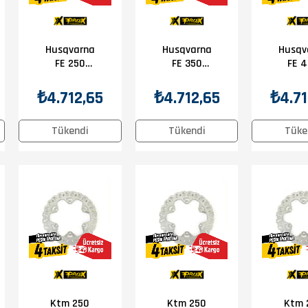
Husqvarna
Husqvarna
Husqv
FE 250
FE 350
FE 
2014-2025
2014-2025
2014-
Prox Ön Disk
Prox Ön Disk
Prox Ö
₺4.712,65
₺4.712,65
₺4.71
Tükendi
Tükendi
Tüke
Ktm 250
Ktm 250
Ktm 