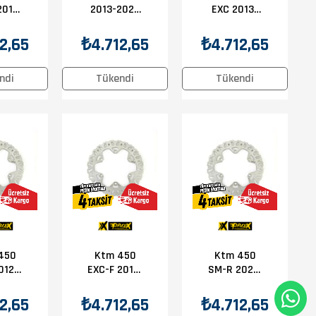
2014-
2013-2025
EXC 2013-
Prox
Prox Ön Disk
2017 Prox
isk
Ön Disk
2,65
₺4.712,65
₺4.712,65
ndi
Tükendi
Tükendi
450
Ktm 450
Ktm 450
012-
EXC-F 2017-
SM-R 2021-
Prox
2025 Prox
2025 Prox
isk
Ön Disk
Ön Disk
2,65
₺4.712,65
₺4.712,65