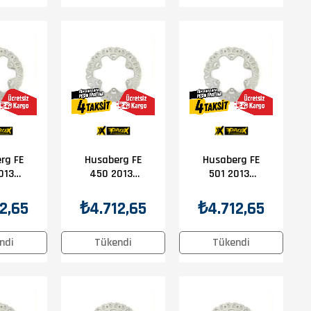
rg FE
Husaberg FE
Husaberg FE
013-
450 2013-
501 2013-
Prox
2014 Prox
2014 Prox
isk
Ön Disk
Ön Disk
2,65
₺4.712,65
₺4.712,65
ndi
Tükendi
Tükendi