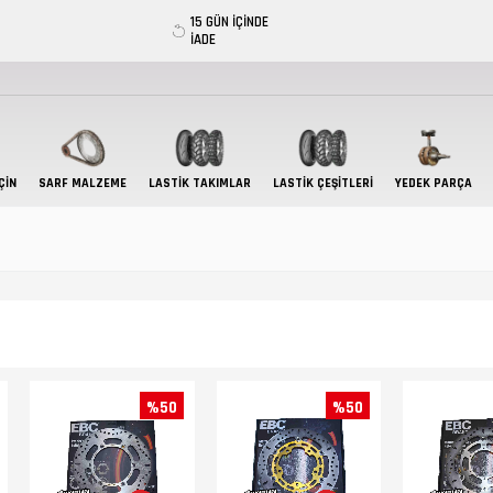
15 GÜN İÇİNDE
İADE
ÇIN
SARF MALZEME
LASTIK TAKIMLAR
LASTİK ÇEŞİTLERİ
YEDEK PARÇA
%50
%50