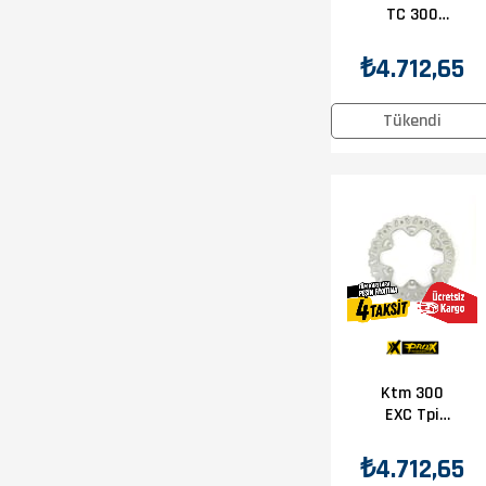
TC 300
2025-2025
Prox Ön Disk
₺4.712,65
Tükendi
Ktm 300
EXC Tpi
2018-2025
Prox Ön Disk
₺4.712,65