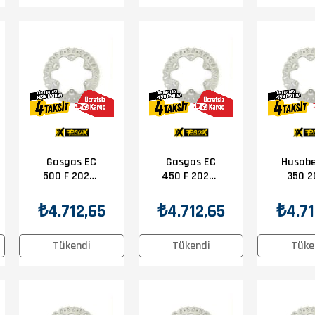
Gasgas EC
Gasgas EC
Husabe
500 F 2024-
450 F 2024-
350 2
2025 Prox
2025 Prox
2014 
Ön Disk
Ön Disk
Ön D
₺4.712,65
₺4.712,65
₺4.71
Tükendi
Tükendi
Tüke