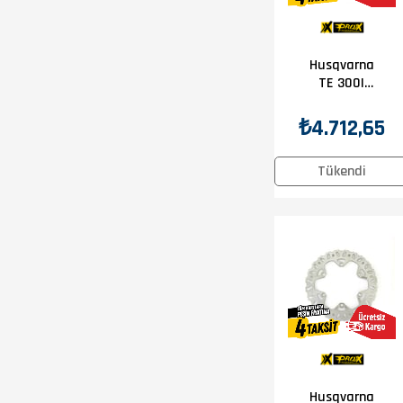
Husqvarna
TE 300I
2018-2025
Prox Ön Disk
₺4.712,65
Tükendi
Husqvarna