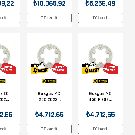
000
XL 700
NC 750
08,22
₺5.256,49
₺10.065,92
2011
2008-2011
2014-2018
 Disk
EBC Ön Disk
EBC Ön Disk
ndi
Tükendi
Tükendi
s EC
Gasgas MC
Gasgas MC
2021-
250 2022-
450 F 2021-
Prox
2025 Prox
2025 Prox
isk
Ön Disk
Ön Disk
2,65
₺4.712,65
₺4.712,65
ndi
Tükendi
Tükendi