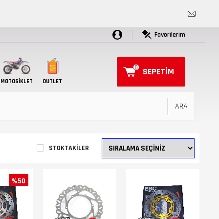
Favorilerim
0
SEPETIM
MOTOSIKLET
OUTLET
STOKTAKILER
%50