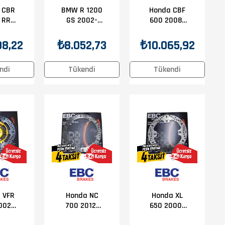
 CBR
BMW R 1200
Honda CBF
 RR
GS 2002-
600 2008-
2016
2011 EBC Ön
2012 Honda
 Disk
Disk
CBF 1000
08,22
₺8.052,73
₺10.065,92
2006-2016
EBC Ön Disk
ndi
Tükendi
Tükendi
 VFR
Honda XL
Honda NC
002-
650 2000-
700 2012-
Honda
2007 Honda
2014 Honda