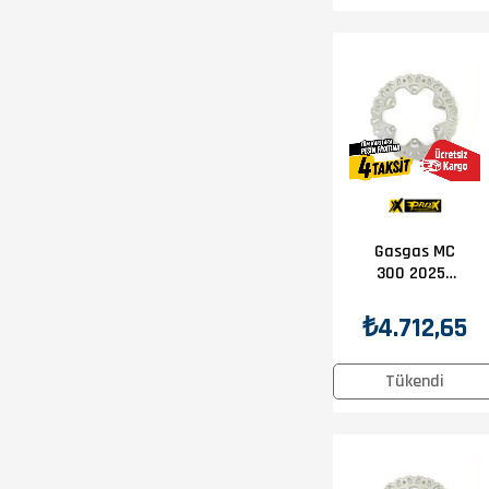
Gasgas MC
300 2025-
2025 Prox
Ön Disk
₺4.712,65
Tükendi