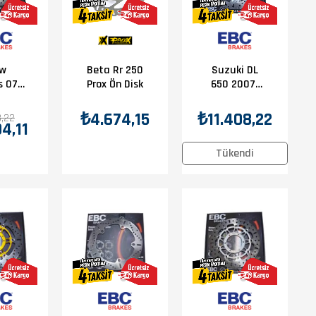
w
Suzuki DL
Beta Rr 250
s 07-
650 2007-
Prox Ön Disk
00Gs
2018 Suzuki
 Ebc
GSF 650
₺11.408,22
₺4.674,15
8,22
4,11
isk
2007-2014
EBC Ön Disk
Tükendi