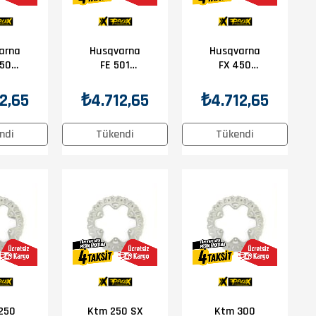
arna
Husqvarna
Husqvarna
450
FE 501
FX 450
2025
2014-2025
2017-2025
n Disk
Prox Ön Disk
Prox Ön Disk
2,65
₺4.712,65
₺4.712,65
ndi
Tükendi
Tükendi
250
Ktm 250 SX
Ktm 300