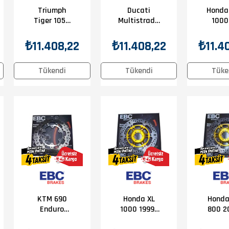
Triumph
Ducati
Honda
Tiger 1050
Multistrada
1000
2007-2015
1200 2010-
2008-
EBC Ön Disk
2018 EBC Ön
EBC Ön
₺11.408,22
₺11.408,22
₺11.4
Disk
Tükendi
Tükendi
Tüke
KTM 690
Honda XL
Honda
Enduro
1000 1999-
800 2
2008-2017
2011 Honda
2013 