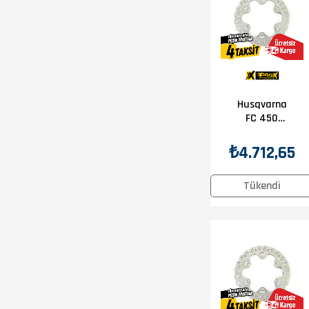
Husqvarna
FC 450
2014-2025
Prox Ön Disk
₺4.712,65
Tükendi