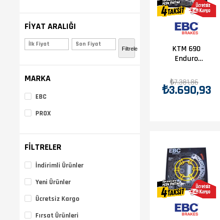
FIYAT ARALIĞI
₺3.690,00 - ₺12.136,00
(
KTM 690
Filtrele
Enduro
2008-2017
MARKA
KTM 990
₺7.381,86
₺3.690,93
Adventure
EBC
2006-2012
EBC Ön Disk
PROX
FILTRELER
İndirimli Ürünler
Yeni Ürünler
Ücretsiz Kargo
Fırsat Ürünleri