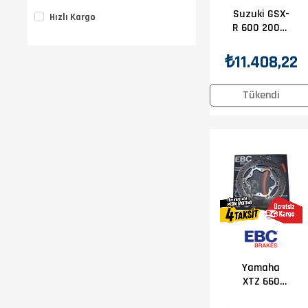
Suzuki GSX-
Hızlı Kargo
R 600 2008-
2017 Suzuki
GSX-R 750
₺11.408,22
2008-2017
EBC Ön Disk
Tükendi
Yamaha
XTZ 660
Tenere