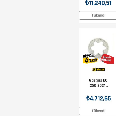
2008-2016
₺11.240,51
EBC Ön Disk
Tükendi
Gasgas EC
250 2021-
2025 Prox
Ön Disk
₺4.712,65
Tükendi