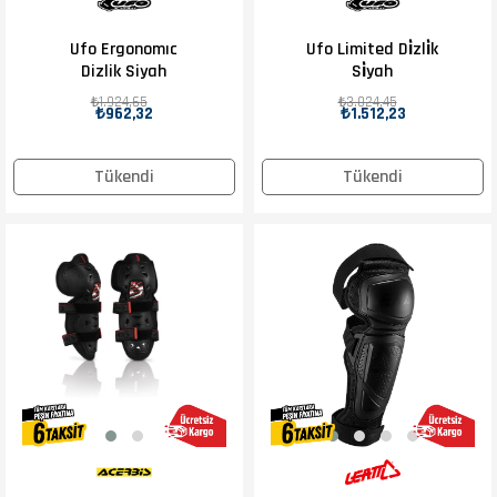
Ufo Ergonomıc
Ufo Limited Di̇zli̇k
Dizlik Siyah
Si̇yah
₺1.924,65
₺3.024,45
₺962,32
₺1.512,23
Tükendi
Tükendi