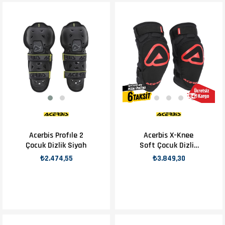
Acerbis Profıle 2
Acerbis X-Knee
Çocuk Dizlik Siyah
Soft Çocuk Dizlik
Siyah Kırmızı
₺2.474,55
₺3.849,30