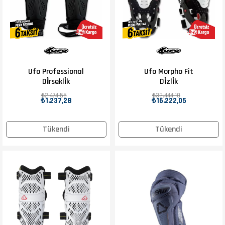
Ufo Professional
Ufo Morpho Fit
Di̇rsekli̇k
Di̇zli̇k
₺2.474,55
₺32.444,10
₺1.237,28
₺16.222,05
Tükendi
Tükendi