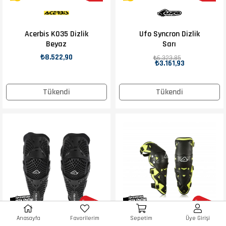
Acerbis K035 Dizlik
Ufo Syncron Dizlik
Beyaz
Sarı
₺8.522,90
₺6.323,85
₺3.161,93
Tükendi
Tükendi
Anasayfa
Favorilerim
Sepetim
Üye Girişi