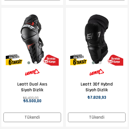
Leatt Dual Axıs
Leatt 3Df Hybrıd
Siyah Dizlik
Siyah Dizlik
₺7.828,93
₺6.499,99
₺5.500,00
Tükendi
Tükendi