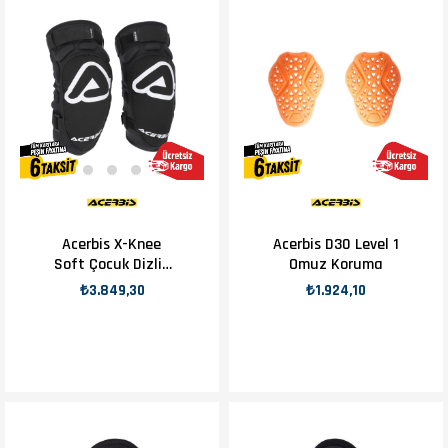
Acerbis X-Knee
Acerbis D30 Level 1
Soft Çocuk Dizlik
Omuz Koruma
Siyah
₺3.849,30
₺1.924,10