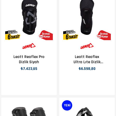
Leatt Reaflex Pro
Leatt Reaflex
Dizlik Siyah
Ultra Lıte Dizlik
Siyah
₺7.423,65
₺6.598,80
YENI