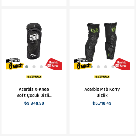
Acerbis X-Knee
Acerbis Mtb Korry
Soft Çocuk Dizlik
Dizlik
Siyah Beyaz
₺3.849,30
₺6.710,43