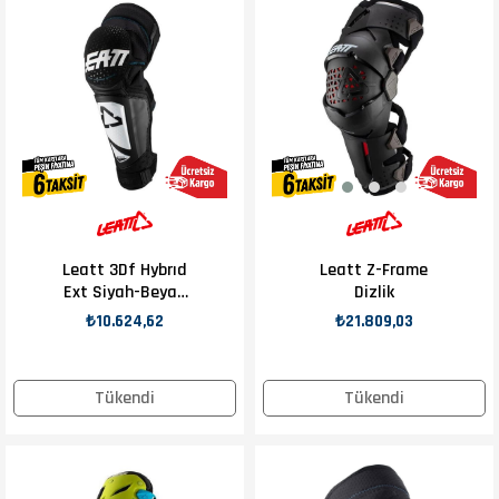
Leatt 3Df Hybrıd
Leatt Z-Frame
Ext Siyah-Beyaz
Dizlik
Dizlik
₺10.624,62
₺21.809,03
Tükendi
Tükendi