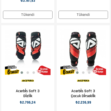
₺3.161,93
Tükendi
Tükendi
Acerbi̇s Soft 3
Acerbi̇s Soft 3
Di̇zli̇k
Çocuk Di̇rsekli̇k
₺2.796,24
₺2.236,99