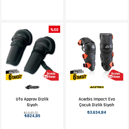
%50
Ufo Approv Dizlik
Acerbis Impact Evo
Siyah
Çocuk Dizlik Siyah
₺3.634,84
₺1.649,70
₺824,85