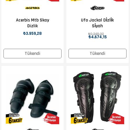
Acerbis Mtb Skay
Ufo Jackal Di̇zli̇k
Dizlik
Si̇yah
₺3.959,28
₺9.348,30
₺4.674,15
Tükendi
Tükendi