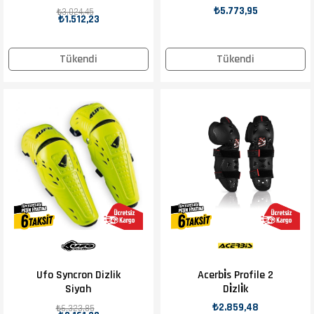
₺5.773,95
₺3.024,45
₺1.512,23
Tükendi
Tükendi
Ufo Syncron Dizlik
Acerbi̇s Profile 2
Siyah
Di̇zli̇k
₺2.859,48
₺6.323,85