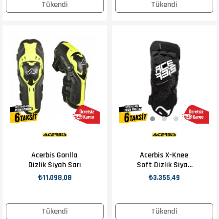
Tükendi
Tükendi
Acerbis Gorılla
Acerbis X-Knee
Dizlik Siyah Sarı
Soft Dizlik Siyah
Beyaz
₺11.098,08
₺3.355,49
Tükendi
Tükendi