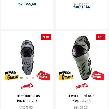
₺23.755,68
₺11.272,95
₺10.145,66
%10
%15
Leatt Dual Axıs
Leatt Dual Axıs
Pro Gri Dizlik
Yeşil Dizlik
₺11.272,95
₺6.499,99