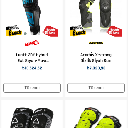
Leatt 3Df Hybrıd
Acerbi̇s X-strong
Ext Siyah-Mavi
Di̇zli̇k Si̇yah Sari
Dizlik
₺10.624,62
₺7.828,93
Tükendi
Tükendi