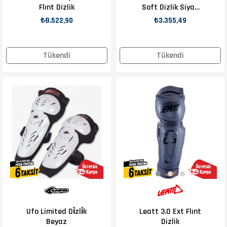
Flınt Dizlik
Soft Dizlik Siyah
Kırmızı
₺8.522,90
₺3.355,49
Tükendi
Tükendi
Ufo Limited Di̇zli̇k
Leatt 3.0 Ext Flınt
Beyaz
Dizlik