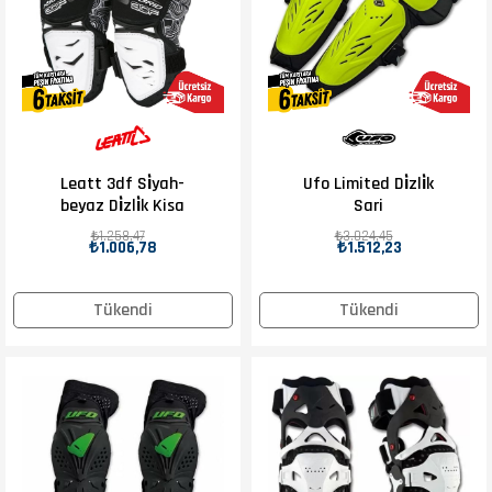
Leatt 3df Si̇yah-
Ufo Limited Di̇zli̇k
beyaz Di̇zli̇k Kisa
Sari
₺1.258,47
₺3.024,45
₺1.006,78
₺1.512,23
Tükendi
Tükendi