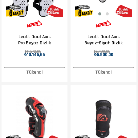
Leatt Dual Axıs
Leatt Dual Axıs
Pro Beyaz Dizlik
Beyaz-Siyah Dizlik
₺11.272,95
₺6.499,99
₺10.145,66
₺5.500,00
Tükendi
Tükendi