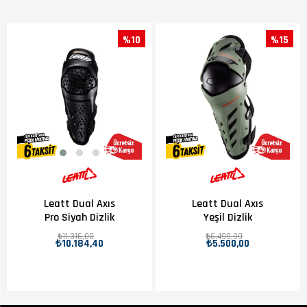
%10
%15
Leatt Dual Axıs
Leatt Dual Axıs
Pro Siyah Dizlik
Yeşil Dizlik
₺11.316,00
₺6.499,99
₺10.184,40
₺5.500,00