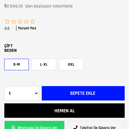
₺2.546,10
`den başlayan taksitlerle
Yorum Yaz
0.0
ÇİFT
BEDEN
S-M
L-XL
XXL
Whatsapp İle Sipariş Ver
Telefon İle Sipariş Ver