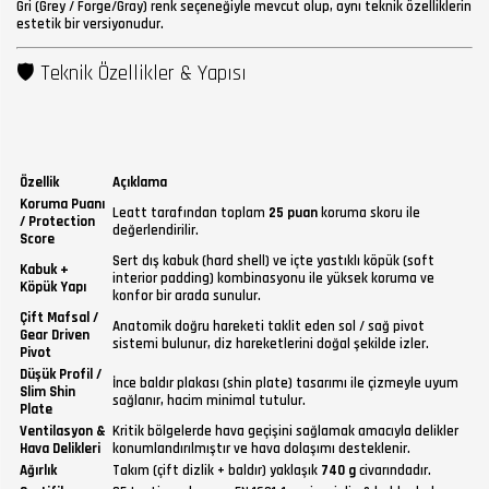
Gri (Grey / Forge/Gray) renk seçeneğiyle mevcut olup, aynı teknik özelliklerin
estetik bir versiyonudur.
🛡 Teknik Özellikler & Yapısı
Özellik
Açıklama
Koruma Puanı
Leatt tarafından toplam
25 puan
koruma skoru ile
/ Protection
değerlendirilir.
Score
Sert dış kabuk (hard shell) ve içte yastıklı köpük (soft
Kabuk +
interior padding) kombinasyonu ile yüksek koruma ve
Köpük Yapı
konfor bir arada sunulur.
Çift Mafsal /
Anatomik doğru hareketi taklit eden sol / sağ pivot
Gear Driven
sistemi bulunur, diz hareketlerini doğal şekilde izler.
Pivot
Düşük Profil /
İnce baldır plakası (shin plate) tasarımı ile çizmeyle uyum
Slim Shin
sağlanır, hacim minimal tutulur.
Plate
Ventilasyon &
Kritik bölgelerde hava geçişini sağlamak amacıyla delikler
Hava Delikleri
konumlandırılmıştır ve hava dolaşımı desteklenir.
Ağırlık
Takım (çift dizlik + baldır) yaklaşık
740 g
civarındadır.