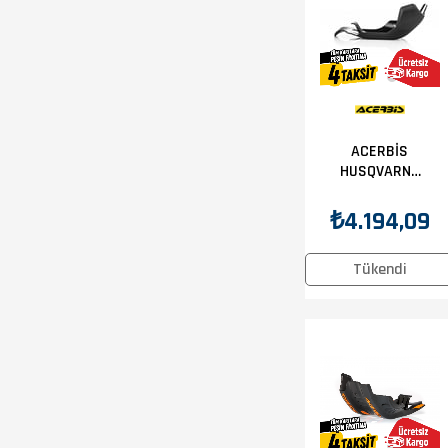
ACERBİS
HUSQVARNA
FE 450 17-
19 KARTER
₺4.194,09
KORUMA
SİYAH
Tükendi