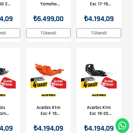
50 20
Yamaha
Exc 17-19
ter
Wr250F 24-
Karter
uma
25 Karter
Koruma
4,09
₺5.499,00
₺4.194,09
ncu
Koruma
Turuncu
Mavi
ndi
Tükendi
Tükendi
bis
Acerbis Ktm
Acerbis Ktm
arna
Exc-F 19
Exc 19-20
0 20-
Karter
Karter
rter
Koruma
Koruma
4,09
₺4.194,09
₺4.194,09
uma
Turuncu
Siyah