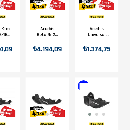
s Ktm
Acerbis
Acerbis
6-16
Beta Rr 2T
Unıversal
ter
18-19 Karter
Karter
uma
Koruma
Koruma
4,09
₺4.194,09
₺1.374,75
ah
Siyah
Uzatma
Kırmızı
YENI