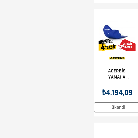
ACERBİS
YAMAHA
WR250F 20
KARTER
₺4.194,09
KORUMA
MAVİ
Tükendi