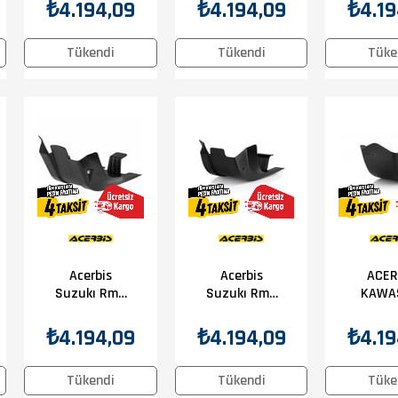
Karter
17 Karter
16 Ka
₺4.194,09
₺4.194,09
₺4.19
Koruma
Koruma
Kor
Siyah
Siyah
Siy
Tükendi
Tükendi
Tüke
Acerbis
Acerbis
ACER
Suzukı Rmz
Suzukı Rmz
KAWA
450 08-17
250 10-18
KXF 45
Karter
Karter
18 KA
₺4.194,09
₺4.194,09
₺4.19
Koruma
Koruma
KOR
Siyah
Siyah
SİY
Tükendi
Tükendi
Tüke