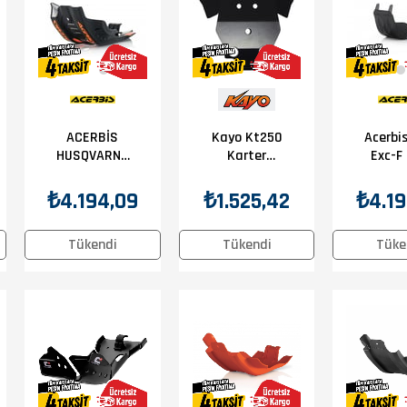
ACERBİS
Acerbi
Kayo Kt250
HUSQVARNA
Exc-F
Karter
FE 450 17-
08-11 
Koruma
19 KARTER
Kor
₺4.194,09
₺4.19
₺1.525,42
KORUMA
Siy
SİYAH
Tükendi
Tüke
Tükendi