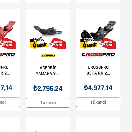
SPRO
CROSSPRO
ACERBİS
RR 20
BETA RR 20
YAMAHA YZF
TER
KARTER
250 05-17
UMA
KORUMA
KARTER
7,14
₺4.977,14
₺2.796,24
IZI
SİYAH
KORUMA
SİYAH
ndi
Tükendi
Tükendi