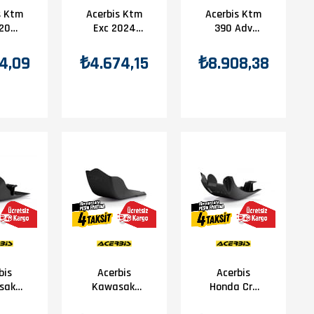
s Ktm
Acerbis Ktm
Acerbis Ktm
 20
Exc 2024
390 Adv
ter
Karter
Karter
uma
Koruma
Koruma
4,09
₺4.674,15
₺8.908,38
ah
Siyah
Siyah
bis
Acerbis
Acerbis
saki
Kawasakı
Honda Crf
F 09-
Kxf 450 09-
250/450R