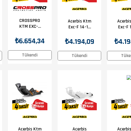
CROSSPRO
Acerbis Ktm
Acerbi
KTM EXC-F
Exc-F 14-16
Exc-F 
250/350 20
Karter
Kar
KARTER
Koruma
Kor
₺6.654,34
₺4.194,09
₺4.19
KORUMA
Turuncu
Siy
SİYAH
Tükendi
Tükendi
Tüke
Acerbis Ktm
Acerbis
Acerbi