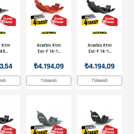
s Ktm
Acerbis Ktm
Acerbis Ktm
 450
Exc-F 14-16
Exc-F 14-16
Karter
Karter
Karter
uma
Koruma
Koruma
3,54
₺4.194,09
₺4.194,09
ah
Turuncu
Siyah
ndi
Tükendi
Tükendi