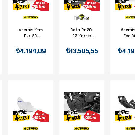
Acerbis Ktm
Beta Rr 20-
Acerbi
Exc 20
22 Karter
Exc 0
Karter
Koruma
Kar
Koruma
Kor
₺4.194,09
₺13.505,55
₺4.19
Turuncu
Siy
73)