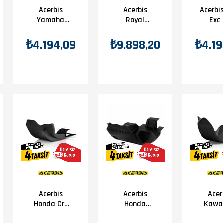
Acerbis
Acerbis
Acerbi
Yamaha
Royal
Exc
Wr250F 20
Enfıeld
Kar
Karter
Hımalayan
Kor
₺4.194,09
₺9.898,20
₺4.19
Koruma
Karter
Siy
Beyaz
Koruma
Siyah
Acerbis
Acerbis
Acer
Honda Crf
Honda
Kawa
450R 05-08
Crf250X 04-
Kx250