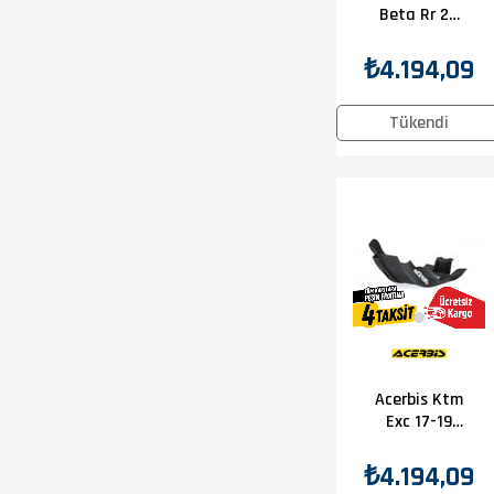
Beta Rr 2T
18-19 Karter
Koruma
₺4.194,09
Kırmızı
Tükendi
Acerbis Ktm
Exc 17-19
Karter
Koruma
₺4.194,09
Siyah