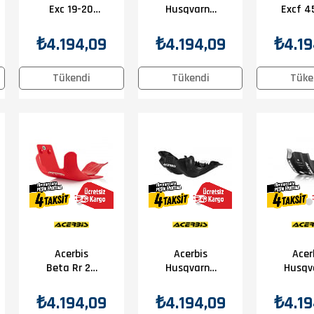
Exc 19-20
Husqvarna
Excf 4
Karter
Te250/300
Kar
Koruma
20 Karter
Kor
₺4.194,09
₺4.194,09
₺4.19
Siyah
Koruma
Turu
Beyaz
Tükendi
Tükendi
Tüke
Acerbis
Acerbis
Acer
Beta Rr 2T
Husqvarna
Husqv
18-19 Karter
Fc 250/350
Fe 45
Koruma
19-21 Karter
22 Ka
₺4.194,09
₺4.194,09
₺4.19
Kırmızı
Koruma
Kor