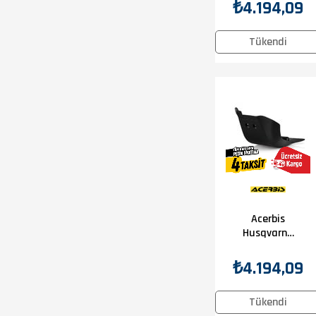
19 Karter
₺4.194,09
Koruma
Siyah
Tükendi
Acerbis
Husqvarna
Te510 09-10
Karter
₺4.194,09
Koruma
Siyah
Tükendi