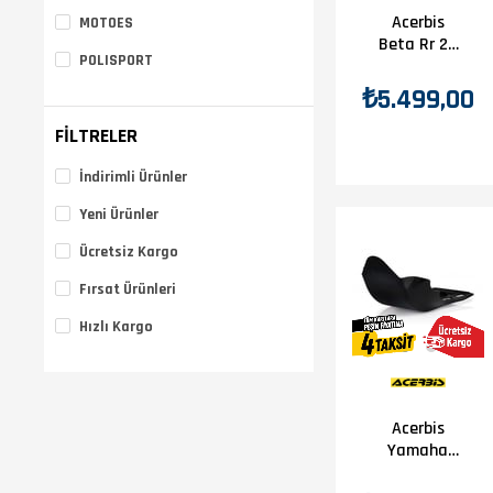
Acerbis
MOTOES
Beta Rr 2T
POLISPORT
20-24
Karter
₺5.499,00
Koruma
Siyah
FILTRELER
İndirimli Ürünler
Yeni Ürünler
Ücretsiz Kargo
Fırsat Ürünleri
Hızlı Kargo
Acerbis
Yamaha
Wr250F 07-