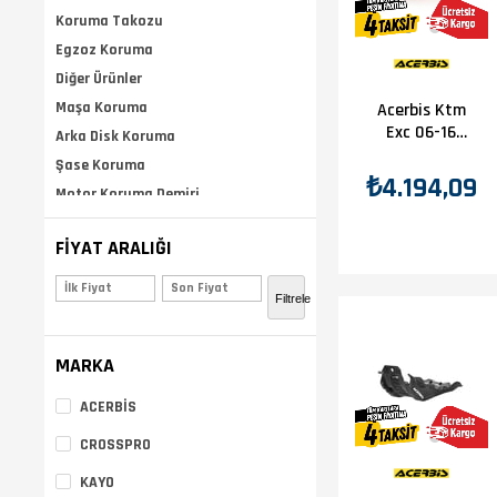
Koruma Takozu
Egzoz Koruma
Diğer Ürünler
Maşa Koruma
Acerbis Ktm
Exc 06-16
Arka Disk Koruma
Karter
Şase Koruma
Koruma
₺4.194,09
Motor Koruma Demiri
Turuncu
Elcik Koruma
FIYAT ARALIĞI
₺1.374,00 - ₺13.506,00
(
Filtrele
MARKA
ACERBİS
CROSSPRO
KAYO