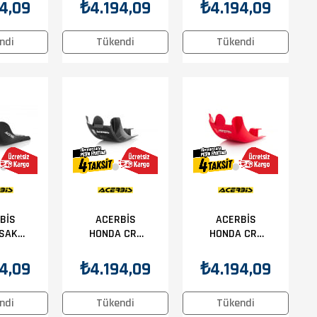
rter
15 Karter
10-17 Karter
4,09
₺4.194,09
₺4.194,09
uma
Koruma
Koruma Syh
ah
Siyah
ndi
Tükendi
Tükendi
BİS
ACERBİS
ACERBİS
SAKI
HONDA CRF
HONDA CRF
0 16-
450R 17-20
450R 17-20
RTER
KARTER
KARTER
4,09
₺4.194,09
₺4.194,09
UMA
KORUMA
KORUMA
AH
SİYAH
KIRMIZI
ndi
Tükendi
Tükendi