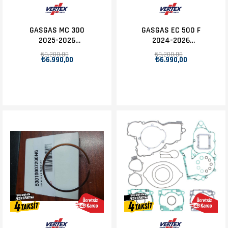
GASGAS MC 300
GASGAS EC 500 F
2025-2026
2024-2026
Debriyaj Balata
Debriyaj Balata
₺9.200,00
₺9.200,00
₺6.990,00
₺6.990,00
Takımı
Takımı