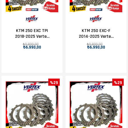
KTM 250 EXC TPI
KTM 250 EXC-F
2018-2025 Vertex
2014-2025 Vertex
Debriyaj Balatası
Debriyaj Balatası
₺9.800,00
₺9.800,00
₺6.990,00
₺6.990,00
Set
Set
%29
%29