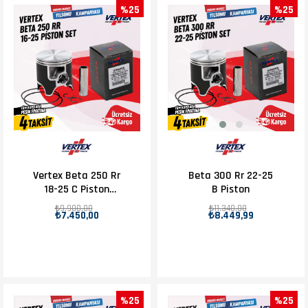
%25
%25
Vertex Beta 250 Rr
Beta 300 Rr 22-25
18-25 C Piston
B Piston
D.66.37
₺9.900,00
₺11.340,00
₺7.450,00
₺8.449,99
%25
%25