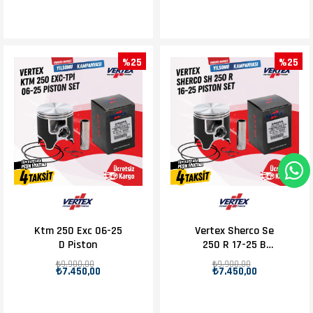
%25
%25
Ktm 250 Exc 06-25
Vertex Sherco Se
D Piston
250 R 17-25 B
Piston D.66.36
₺9.900,00
₺9.900,00
₺7.450,00
₺7.450,00