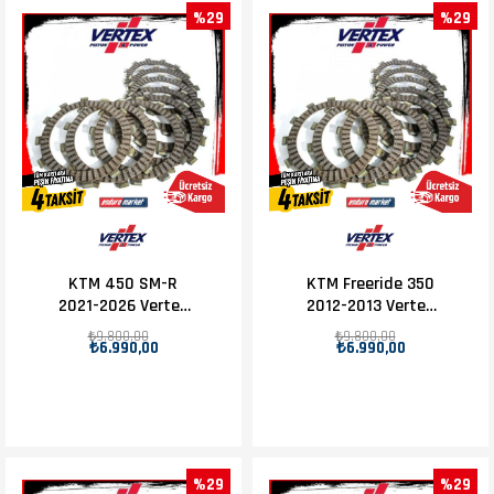
%29
%29
KTM 450 SM-R
KTM Freeride 350
2021-2026 Vertex
2012-2013 Vertex
Debriyaj Balatası
Debriyaj Balatası
₺9.800,00
₺9.800,00
₺6.990,00
₺6.990,00
Set
Set
%29
%29