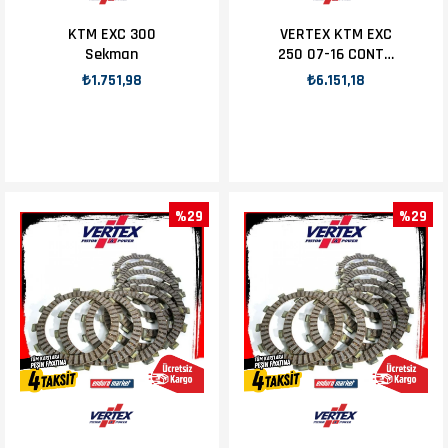
KTM EXC 300
VERTEX KTM EXC
Sekman
250 07-16 CONTA
SETİ
₺1.751,98
₺6.151,18
%29
%29