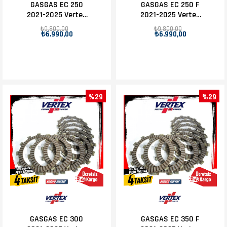
GASGAS EC 250
GASGAS EC 250 F
2021-2025 Vertex
2021-2025 Vertex
Debriyaj Balatası
Debriyaj Balatası
₺9.800,00
₺9.800,00
₺6.990,00
₺6.990,00
Set
Set
%29
%29
GASGAS EC 300
GASGAS EC 350 F