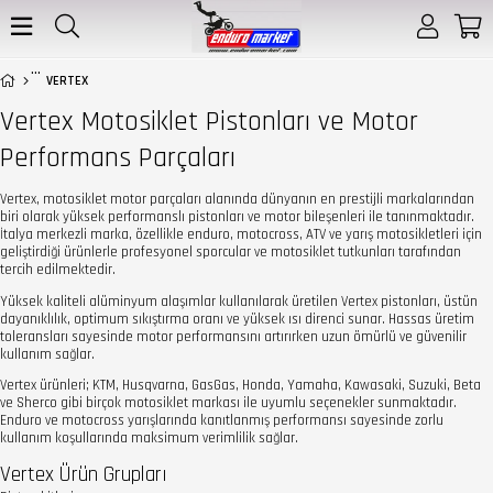
VERTEX
Vertex Motosiklet Pistonları ve Motor
Performans Parçaları
Vertex, motosiklet motor parçaları alanında dünyanın en prestijli markalarından
biri olarak yüksek performanslı pistonları ve motor bileşenleri ile tanınmaktadır.
İtalya merkezli marka, özellikle enduro, motocross, ATV ve yarış motosikletleri için
geliştirdiği ürünlerle profesyonel sporcular ve motosiklet tutkunları tarafından
tercih edilmektedir.
Yüksek kaliteli alüminyum alaşımlar kullanılarak üretilen Vertex pistonları, üstün
dayanıklılık, optimum sıkıştırma oranı ve yüksek ısı direnci sunar. Hassas üretim
toleransları sayesinde motor performansını artırırken uzun ömürlü ve güvenilir
kullanım sağlar.
Vertex ürünleri; KTM, Husqvarna, GasGas, Honda, Yamaha, Kawasaki, Suzuki, Beta
ve Sherco gibi birçok motosiklet markası ile uyumlu seçenekler sunmaktadır.
Enduro ve motocross yarışlarında kanıtlanmış performansı sayesinde zorlu
kullanım koşullarında maksimum verimlilik sağlar.
Vertex Ürün Grupları