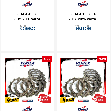
KTM 450 EXC
KTM 450 EXC-F
2012-2016 Vertex
2017-2026 Vertex
Debriyaj Balatası
Debriyaj Balatası
₺9.800,00
₺9.800,00
₺6.990,00
₺6.990,00
Set
Set
%29
%29