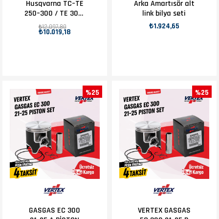
Husqvarna TC–TE
Arka Amartısör alt
250–300 / TE 300i
link bilya seti
/ FC–FE 250–350–
₺1.924,65
₺12.097,80
₺10.019,18
450–501 2014–
2024 Debriyaj
Balata Sac Takımı
%25
%25
GASGAS EC 300
VERTEX GASGAS