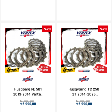
%29
%29
Husaberg FE 501
Husqvarna TC 250
2013-2014 Vertex
2T 2014-2026
Debriyaj Balatası
Vertex Debriyaj
₺9.800,00
₺9.800,00
₺6.990,00
₺6.990,00
Set
Balatası Set