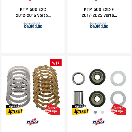
KTM 500 EXC
KTM 500 EXC-F
2012-2016 Vertex
2017-2025 Vertex
Debriyaj Balatası
Debriyaj Balatası
₺9.800,00
₺9.800,00
₺6.990,00
₺6.990,00
Set
Set
%17