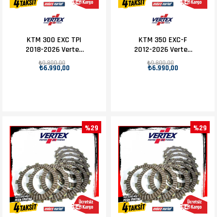
KTM 300 EXC TPI
KTM 350 EXC-F
2018-2026 Vertex
2012-2026 Vertex
Debriyaj Balatası
Debriyaj Balatası
₺9.800,00
₺9.800,00
₺6.990,00
₺6.990,00
Set
Set
%29
%29