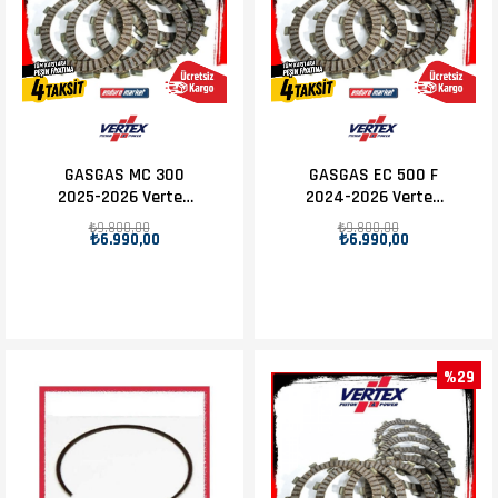
GASGAS MC 300
GASGAS EC 500 F
2025-2026 Vertex
2024-2026 Vertex
Debriyaj Balatası
Debriyaj Balatası
₺9.800,00
₺9.800,00
₺6.990,00
₺6.990,00
Set
Set
%29