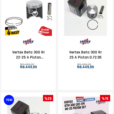
Vertex Beta 300 Rr
Vertex Beta 300 Rr
22-25 A Piston
25 A Piston D.72.95
D.72.95
₺11.340,00
₺11.340,00
₺8.449,99
₺8.449,99
%25
%15
YENI