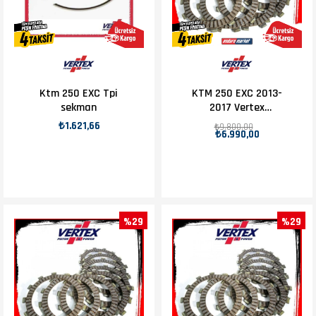
Ktm 250 EXC Tpi
KTM 250 EXC 2013-
sekman
2017 Vertex
Debriyaj Balatası
₺1.621,66
₺9.800,00
₺6.990,00
Set
%29
%29