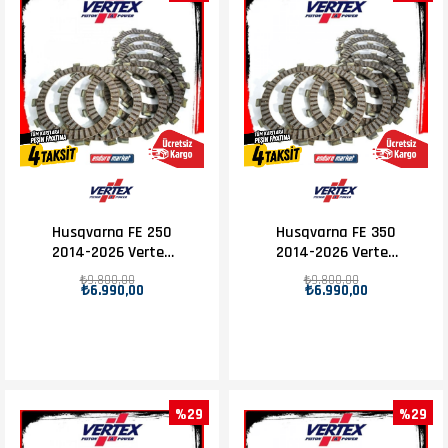
Husqvarna FE 250
Husqvarna FE 350
2014-2026 Vertex
2014-2026 Vertex
Debriyaj Balatası
Debriyaj Balatası
₺9.800,00
₺9.800,00
₺6.990,00
₺6.990,00
Set
Set
%29
%29