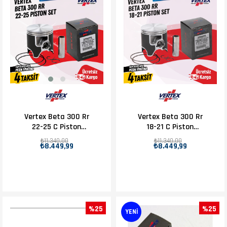
Vertex Beta 300 Rr
Vertex Beta 300 Rr
22-25 C Piston
18-21 C Piston
D.72.97
D.71.97
₺11.340,00
₺11.340,00
₺8.449,99
₺8.449,99
%25
%25
YENI