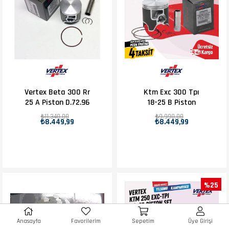
Vertex Beta 300 Rr
Ktm Exc 300 Tpı
25 A Piston D.72.96
18-25 B Piston
₺11.340,00
₺9.990,00
₺8.449,99
₺8.449,99
%25
Anasayfa
Favorilerim
Sepetim
Üye Girişi