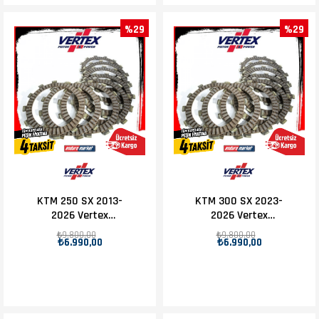
%29
%29
KTM 250 SX 2013-
KTM 300 SX 2023-
2026 Vertex
2026 Vertex
Debriyaj Balatası
Debriyaj Balatası
₺9.800,00
₺9.800,00
₺6.990,00
₺6.990,00
Set
Set