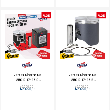
%25
%25
Vertex Sherco Se
Vertex Sherco Se
250 R 17-25 C
250 R 17-25 B
Piston D.66.37
Piston D.66.35
₺9.900,00
₺9.900,00
₺7.450,00
₺7.450,00