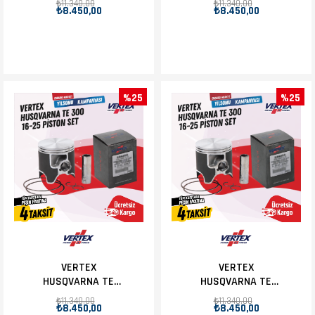
₺11.340,00
₺11.340,00
₺8.450,00
₺8.450,00
PİSTON D.71.935
%25
%25
VERTEX
VERTEX
HUSQVARNA TE
HUSQVARNA TE
300 16-25 B C
300 16-25 B D
₺11.340,00
₺11.340,00
₺8.450,00
₺8.450,00
PİSTON D.71.945
PİSTON D.71.955