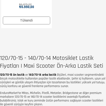
Force Sc Lastik
₺6.875,00
₺5.990,00
Takımı
Tükendi
120/70-15 - 140/70-14 Motosiklet Lastik
Fiyatları | Maxi Scooter Ön-Arka Lastik Seti
120/70-15 ön lastik
ve
140/70-14 arka lastik
ölçüleri, maxi scooter segmentindeki
birçok motosiklette kullanılan popüler lastik ebatlarıdır. Şehir içi kullanım, uzun yol
sürüşleri ve günlük ulaşım ihtiyaçları için tasarlanan bu lastikler; yüksek yol tutuşu,
sürüş konforu ve güvenli frenleme performansı sunar.
EnduroMarket'te Mitas, Michelin, Pirelli, Metzeler, Bridgestone ve diğer premium
markaların 120/70-15 ve 140/70-14 scooter lastiklerini avantajlı fiyatlarla
bulabilirsiniz. Islak ve kuru zeminde üstün performans sağlayan scooter lastikleri
ile güvenli sürüşün keyfini çıkarın.