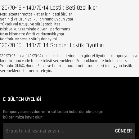
120/70-15 - 140/70-14 Lastik Seti Özellikleri
Maxi scooter motosikletler için ideal ölçüler
Şehir içi ve uzun yol kullanımına uygun yapı
Yüksek yol tutuşu ve sürüş stabilitesi
Islak ve kuru zeminde güvenli performans
Uzun kilometre ömrü ve dayanıklı yapı
Konforlu ve sessiz sürüş deneyimi
120/70-15 - 140/70-14 Scooter Lastik Fiyatları
120/70-15 ön ve 140/70-14 arka lastik setlerinde en güncel fiyatları, kampanyaları ve
kredi kartına vade farksız taksit seçeneklerini EnduroMarket'te bulabilirsiniz.
Yamaha XMAX, Honda Forza ve benzeri maxi scooter modelleri için uygun lastik
seçeneklerini hemen inceleyin.
E-BÜLTEN ÜYELİĞİ
Kampanyalarımızdan ve fırsatlardan haberdar olmak için
bültenimize kayıt olun!
GÖNDER