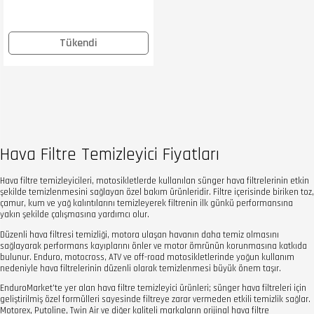
Tükendi
Hava Filtre Temizleyici Fiyatları
Hava filtre temizleyicileri, motosikletlerde kullanılan sünger hava filtrelerinin etkin
şekilde temizlenmesini sağlayan özel bakım ürünleridir. Filtre içerisinde biriken toz,
çamur, kum ve yağ kalıntılarını temizleyerek filtrenin ilk günkü performansına
yakın şekilde çalışmasına yardımcı olur.
Düzenli hava filtresi temizliği, motora ulaşan havanın daha temiz olmasını
sağlayarak performans kayıplarını önler ve motor ömrünün korunmasına katkıda
bulunur. Enduro, motocross, ATV ve off-road motosikletlerinde yoğun kullanım
nedeniyle hava filtrelerinin düzenli olarak temizlenmesi büyük önem taşır.
EnduroMarket'te yer alan hava filtre temizleyici ürünleri; sünger hava filtreleri için
geliştirilmiş özel formülleri sayesinde filtreye zarar vermeden etkili temizlik sağlar.
Motorex, Putoline, Twin Air ve diğer kaliteli markaların orijinal hava filtre