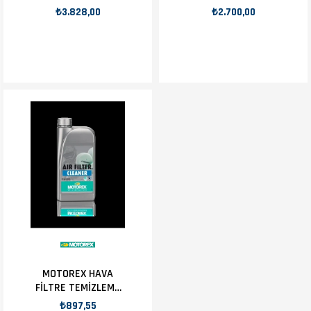
5Lt
Sıvısı 5Lt
₺3.828,00
₺2.700,00
MOTOREX HAVA
FİLTRE TEMİZLEME
1LT
₺897,55