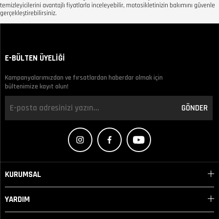
temizleyicilerini avantajlı fiyatlarla inceleyebilir, motosikletinizin bakımını güvenle
gerçekleştirebilirsiniz.
E-BÜLTEN ÜYELİĞİ
Kampanyalarımızdan ve fırsatlardan haberdar olmak için
bültenimize kayıt olun!
GÖNDER
KURUMSAL
YARDIM