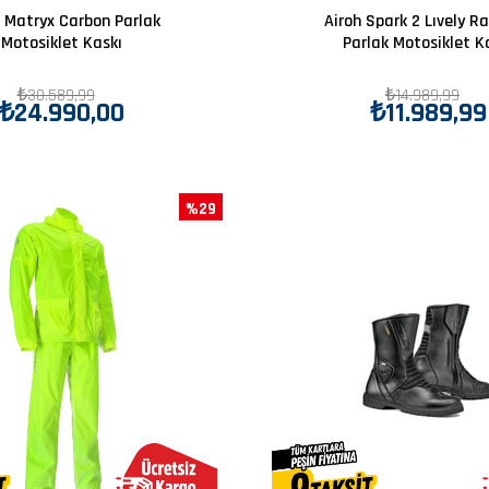
h Matryx Carbon Parlak
Airoh Spark 2 Lıvely R
Motosiklet Kaskı
Parlak Motosiklet K
₺30.589,99
₺14.989,99
₺24.990,00
₺11.989,99
%29