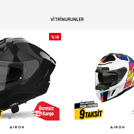
VITRINURUNLER
%18