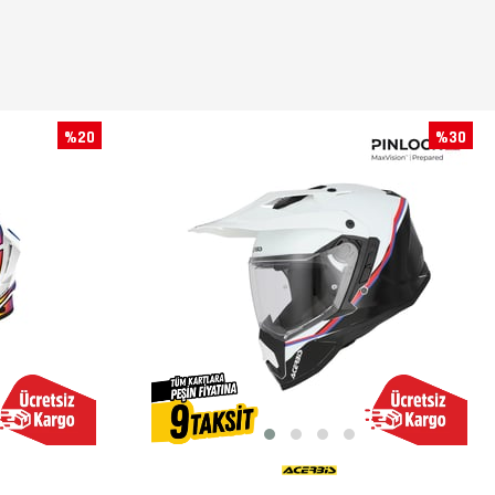
%20
%30