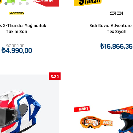
is X-Thunder Yağmurluk
Sıdı Gavıa Adventure 
Takım Sarı
Tex Siyah
₺16.866,36
₺7.000,00
₺4.990,00
%20