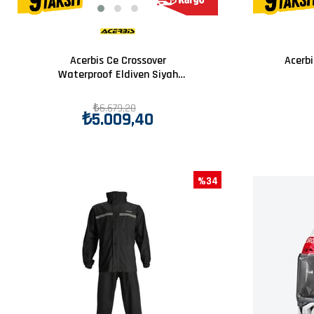
Acerbis Ce Crossover
Acerb
Waterproof Eldiven Siyah
Yeşil
₺6.679,20
₺5.009,40
%34