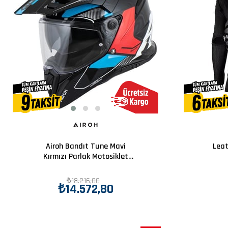
Airoh Bandıt Tune Mavi
Leat
Kırmızı Parlak Motosiklet
Kaskı
₺18.216,00
₺14.572,80