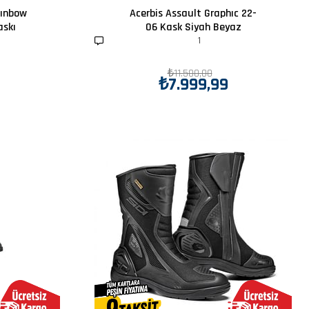
aınbow
Acerbis Assault Graphıc 22-
askı
06 Kask Siyah Beyaz
1
₺11.500,00
₺7.999,99