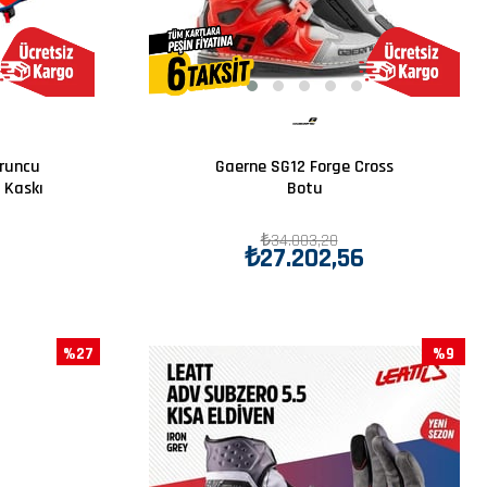
uruncu
Gaerne SG12 Forge Cross
 Kaskı
Botu
₺34.003,20
₺27.202,56
%27
%9