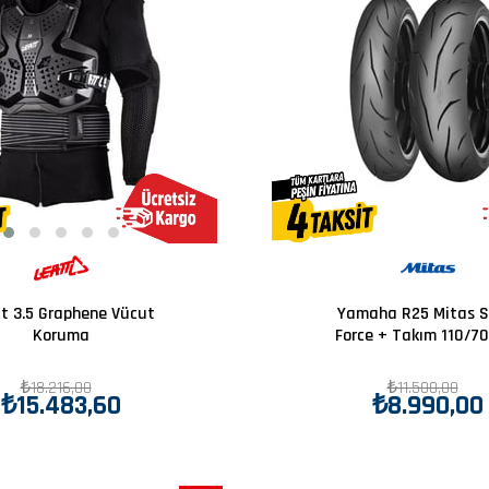
t 3.5 Graphene Vücut
Yamaha R25 Mitas S
Koruma
Force + Takım 110/70
140/70-17 Set
₺18.216,00
₺11.500,00
₺15.483,60
₺8.990,00