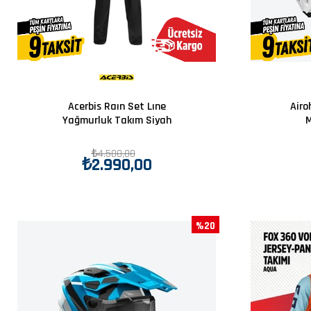
Acerbis Raın Set Lıne
Airo
Yağmurluk Takım Siyah
M
₺4.500,00
₺2.990,00
%20