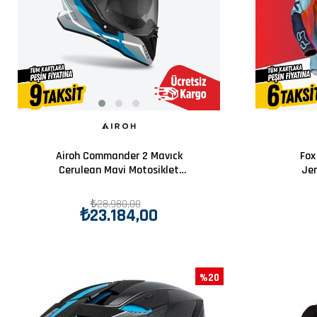
Airoh Commander 2 Mavıck
Fox
Cerulean Mavi Motosiklet
Jer
Kaskı
₺28.980,00
₺23.184,00
%20