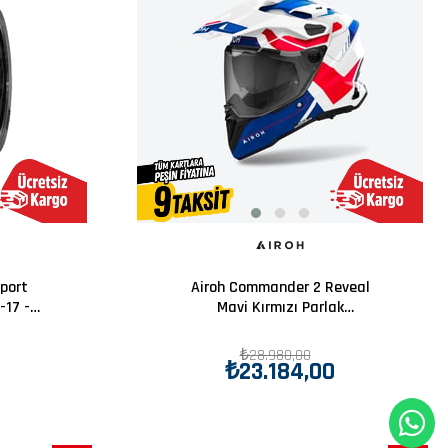
port
Airoh Commander 2 Reveal
-17 -
Mavi Kırmızı Parlak
Motosiklet Kaskı
₺28.980,00
₺23.184,00