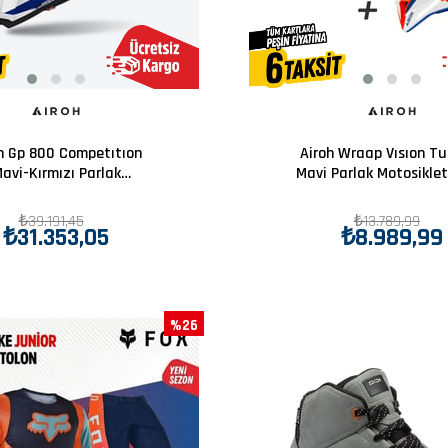
h Gp 800 Competıtıon
Airoh Wraap Vısıon T
avi-Kırmızı Parlak
Mavi Parlak Motosiklet
Motosiklet Kaskı
₺39.191,45
₺13.789,99
₺31.353,05
₺8.989,99
%26