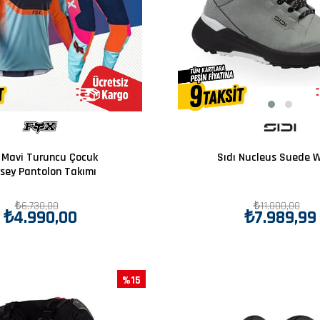
 Mavi Turuncu Çocuk
Sıdı Nucleus Suede W
sey Pantolon Takımı
₺6.730,00
₺11.000,00
₺4.990,00
₺7.989,99
%15