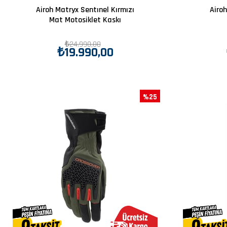
Airoh Matryx Sentınel Kırmızı
Airo
Mat Motosiklet Kaskı
₺24.990,00
₺19.990,00
%25