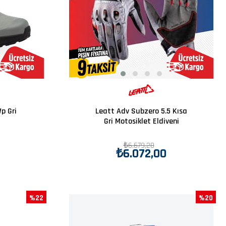
p Gri
Leatt Adv Subzero 5.5 Kısa
Gri Motosiklet Eldiveni
₺6.679,20
₺6.072,00
%22
%20