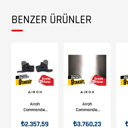
ECE/ONU 22.06 Sertifikalı:
Avrupa güvenlik standartlarına uygunlu
BENZER ÜRÜNLER
Teknik Özellikler:
Malzeme:
Termoplastik (Thermoplastic)
Kabuk Yapısı:
1 Dış Kabuk
3 İç Kabuk
– Farklı bedenler için optimize edilmiş yapı
Ağırlık:
1450 g ±50 g
(M beden için)
Kapanış Sistemi:
Mikro ayarlı hızlı açılabilir bağlantı sistemi
Assault Macera Kaskı ile, her yolculuk bir maceraya dönüşür.
Yüksek performans, konfor ve güvenliği bir arada sunarak, her koşulda 
Acerbis
Assault
Airoh
Airoh
Commander
Commander
Carbon Yan
Gümüş Vizör
Pad L
₺2.357,59
₺3.760,23