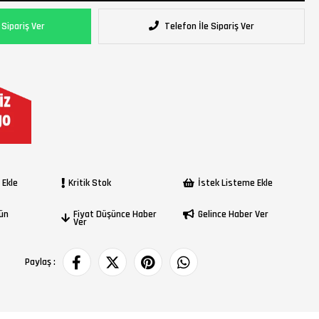
Sipariş Ver
Telefon İle Sipariş Ver
 Ekle
Kritik Stok
İstek Listeme Ekle
rün
Fiyat Düşünce Haber
Gelince Haber Ver
Ver
Paylaş :