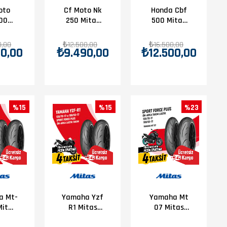
oto
Cf Moto Nk
Honda Cbf
00
250 Mitas
500 Mitas
Sport
Sport Force
Sport Force
e +
+ Takım
+ Lastik
0,00
₺12.500,00
₺16.500,00
0,00
₺9.490,00
₺12.500,00
ım
110/70-17 -
Takımı
-17 -
150/60-17
0-17
%15
%15
%23
a Mt-
Yamaha Yzf
Yamaha Mt
Mitas
R1 Mitas
07 Mitas
Force
Sport Force
Sport