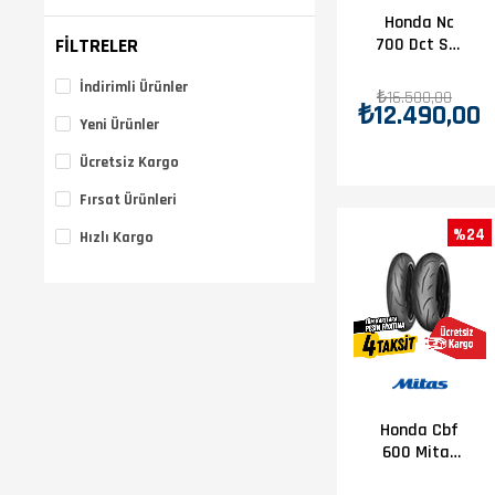
Honda Nc
FILTRELER
700 Dct S-X
Mitas Sport
İndirimli Ürünler
Force +
₺16.500,00
₺12.490,00
Lastik
Yeni Ürünler
Takımı
Ücretsiz Kargo
Fırsat Ürünleri
%24
Hızlı Kargo
Honda Cbf
600 Mitas
Sport Force