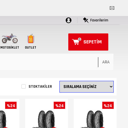
Favorilerim
0
SEPETIM
MOTOSIKLET
OUTLET
STOKTAKILER
%24
%24
%24