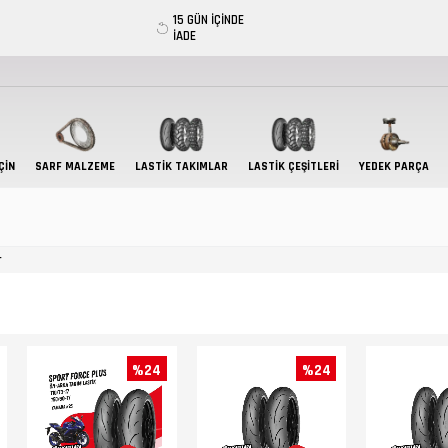
15 GÜN İÇİNDE
İADE
ÇIN
SARF MALZEME
LASTIK TAKIMLAR
LASTİK ÇEŞİTLERİ
YEDEK PARÇA
r
%24
%24