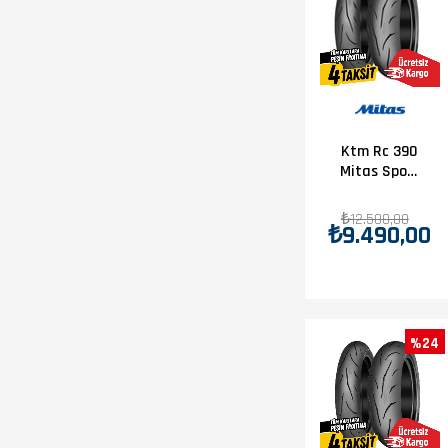
Ktm Rc 390
Mitas Sport
Force +
Lastik
₺12.500,00
₺9.490,00
Takımı
110/70-17 -
150/60-17
%24