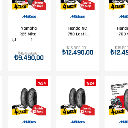
Yamaha
Honda NC
Hond
R25 Mitas
750 Lastik
700 
Sport Force
Takımı
Mitas 
2
+ Takım
Forc
₺16.500,00
₺16.50
₺12.490,00
₺12.4
110/70-17 -
Las
₺12.500,00
₺9.490,00
150/60-17
Tak
51)
%24
%24