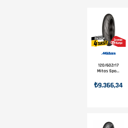
120/60Zr17
Mitas Sport
Force+
(55W) Ön
₺9.366,34
Lastik