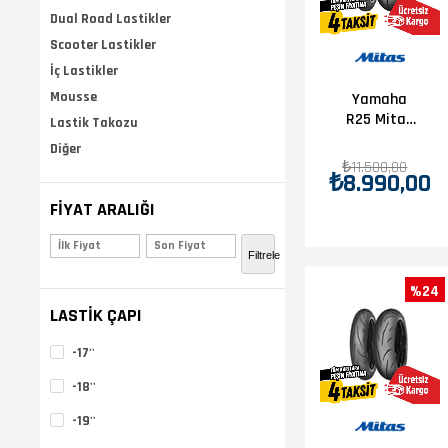
Dual Road Lastikler
Scooter Lastikler
İç Lastikler
Mousse
Yamaha
R25 Mitas
Lastik Takozu
Sport Force
Diğer
+ Takım
₺11.500,00
₺8.990,00
110/70-17 -
140/70-17
FIYAT ARALIĞI
Set
₺4.318,00 - ₺18.538,00
(1
Filtrele
%24
LASTİK ÇAPI
-17''
-18''
-19''