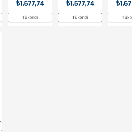
Fren Maneti
Fren Maneti
₺1.677,74
₺1.677,74
₺1.67
Tükendi
Tükendi
Tüke