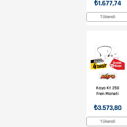
08-18 Fren
₺1.677,74
Maneti
Tükendi
Kayo Kt 250
Fren Maneti
₺3.573,80
Tükendi