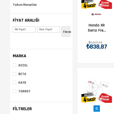
Takım Manetler
FIYAT ARALIĞI
Honda XR
₺600,00 - ₺700,00
(2)
Serisi Fren
Filtrele
Maneti
₺700,00 üzerinde
(17)
₺1.677,74
₺838,87
MARKA
ACCEL
BETA
KAYO
TORROT
FILTRELER