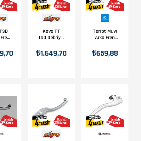
 TSD
Kayo TT
Torrot Muvı
 Fren
140 Debriyaj
Arka Fren
eti
Maneti
Maneti
9,70
₺1.649,70
₺659,88