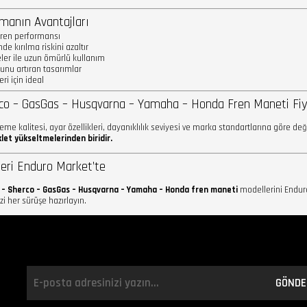
manın Avantajları
fren performansı
de kırılma riskini azaltır
er ile uzun ömürlü kullanım
unu artıran tasarımlar
ri için ideal
co – GasGas – Husqvarna – Yamaha – Honda Fren Maneti Fiy
eme kalitesi, ayar özellikleri, dayanıklılık seviyesi ve marka standartlarına göre de
let yükseltmelerinden biridir.
eri Enduro Market’te
 – Sherco – GasGas – Husqvarna – Yamaha – Honda fren maneti
modellerini Enduro
zi her sürüşe hazırlayın.
GÖNDE