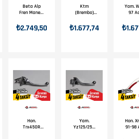
Beta Alp
Ktm
Yam. 
Fren Maneti
(Brembo)
97 A
Beta Orj Yp
Accel Fren
Fren M
B7-3
Maneti
₺2.749,50
₺1.677,74
₺1.67
Hon.
Yam.
Hon. X
Trx450R
Yz125/250
91-98 
08-14 Accel
08-14 Accel
Fren M