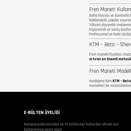
Fren Maneti Kullan
Daha hassas ve kontrollü 
Katlanabilir yapılar sayesin
Yüksek dayanıklı malzemel
Ergonomik ve sürüş konfor
Profesyonel ve hobi sürüşle
KTM – Beta – Sher
Fren maneti fiyatları; malz
artıran en önemli motosik
Fren Maneti Modell
Aradığınız tüm
KTM – Beta
manetleri ile motosikletini
E-BÜLTEN ÜYELİĞİ
Kampanyalarımızdan ve fırsatlardan haberdar olmak için
bültenimize kayıt olun!