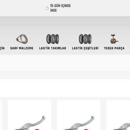
15 GÜN İÇİNDE
İADE
ÇIN
SARF MALZEME
LASTIK TAKIMLAR
LASTİK ÇEŞİTLERİ
YEDEK PARÇA