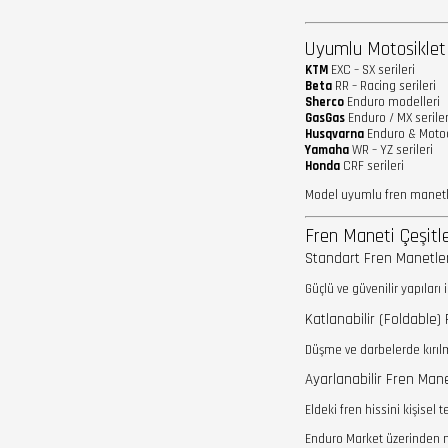
Uyumlu Motosiklet
KTM
EXC – SX serileri
Beta
RR – Racing serileri
Sherco
Enduro modelleri
GasGas
Enduro / MX seriler
Husqvarna
Enduro & Motoc
Yamaha
WR – YZ serileri
Honda
CRF serileri
Model uyumlu fren manetle
Fren Maneti Çeşitle
Standart Fren Manetler
Güçlü ve güvenilir yapılar
Katlanabilir (Foldable)
Düşme ve darbelerde kırılm
Ayarlanabilir Fren Mane
Eldeki fren hissini kişisel
Enduro Market üzerinden ma