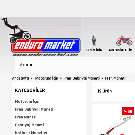
BENIM İÇIN
MOTOSIKLETIM İ
Anasayfa
Motorum İçin
Fren-Debriyaj Maneti
Fren Maneti
KATEGORILER
19 Ürün
Motorum İçin
Fren-Debriyaj Maneti
%50
Fren Maneti
Debriyaj Maneti
Katlanır Manetler