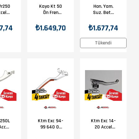
Wr250
Kayo Kt 50
Hon. Yam.
ccel
Ön Fren
Suz. Beta
aneti
Maneti D4
(Nıssın)
Accel Fren
7,74
₺1.649,70
₺1.677,74
Maneti
Tükendi
r250L
Ktm Exc 94-
Ktm Exc 14-
Accel
99 640 01
20 Accel
aneti
Accel Fren
Fren Maneti