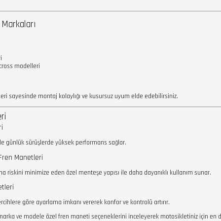
 Markaları
i
ross modelleri
ri sayesinde montaj kolaylığı ve kusursuz uyum elde edebilirsiniz.
ri
i
ı ile günlük sürüşlerde yüksek performans sağlar.
 Fren Manetleri
a riskini minimize eden özel menteşe yapısı ile daha dayanıklı kullanım sunar.
tleri
 tercihlere göre ayarlama imkanı vererek konfor ve kontrolü artırır.
rka ve modele özel fren maneti seçeneklerini inceleyerek motosikletiniz için en do