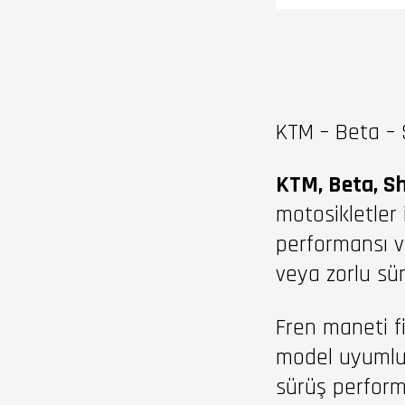
KTM – Beta – 
KTM, Beta, S
motosikletler 
performansı ve
veya zorlu sür
Fren maneti fiy
model uyumlulu
sürüş perform