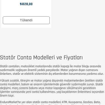
₺828,00
Tükendi
Statör Conta Modelleri ve Fiyatları
Statör contaları, motosiklet motorlarında statör kapağı ile motor bloğu arasında
sızdırmazlık sağlayan önemli yedek parçalardır. Motor yağının dışarı sızmasını
önlerken, statör ve elektrik sisteminin dış etkenlerden korunmasına yardımcı olur.
Yüksek sıcaklık, titreşim ve motor yağına dayanıklı malzemelerden üretilen statör
conta modelleri, bakım ve onarım işlemlerinde güvenilir sızdırmazlık sunar. Statör
değişimi, marş sistemi bakımı veya motor kapağının sökülmesini gerektiren
işlemler sonrasında yeni conta kullanılması, yağ kaçaklarının önlenmesi açısından
önem taşır.
EnduroMarket'te yer alan statör conta modelleri; KTM, Husqvarna, GasGas, Beta,