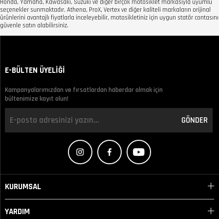
Honda, Yamaha, Kawasaki, Suzuki ve diğer birçok motosiklet markasıyla uyumlu
seçenekler sunmaktadır. Athena, ProX, Vertex ve diğer kaliteli markaların orijinal
ürünlerini avantajlı fiyatlarla inceleyebilir, motosikletiniz için uygun statör contasını
güvenle satın alabilirsiniz.
E-BÜLTEN ÜYELİĞİ
Kampanyalarımızdan ve fırsatlardan haberdar olmak için
bültenimize kayıt olun!
GÖNDER
KURUMSAL
YARDIM