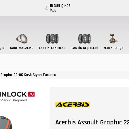
15 GÜN İÇİNDE
İADE
ÇIN
SARF MALZEME
LASTIK TAKIMLAR
LASTİK ÇEŞİTLERİ
YEDEK PARÇA
 Graphıc 22-06 Kask Siyah Turuncu
Acerbis Assault Graphıc 2