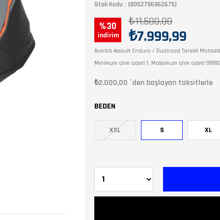
Stok Kodu
(8052796962675)
₺11.500,00
30
₺7.999,99
Acerbis Assault Enduro / Dualroad Terekli Motosik
Minimum alım adeti 1, Maksimum alım adeti 9999
₺2.000,00
`den başlayan taksitlerle
BEDEN
XXL
S
XL