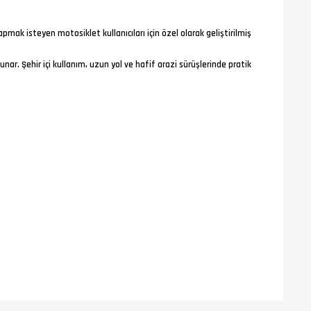
mak isteyen motosiklet kullanıcıları için özel olarak geliştirilmiş
nar. Şehir içi kullanım, uzun yol ve hafif arazi sürüşlerinde pratik
lroad kask için bu değer oldukça dengeli bir gramaj sunar.
da ağır his oluşturmaz.