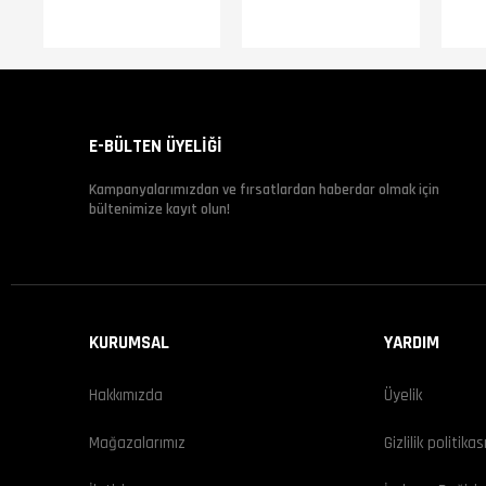
Şehir içi günlük kullanım
Uzun yol ve touring sürüşleri
Hafif arazi koşulları
Acerbis
Assault
E-BÜLTEN ÜYELİĞİ
Kampanyalarımızdan ve fırsatlardan haberdar olmak için
bültenimize kayıt olun!
KURUMSAL
YARDIM
Hakkımızda
Üyelik
Mağazalarımız
Gizlilik politikas