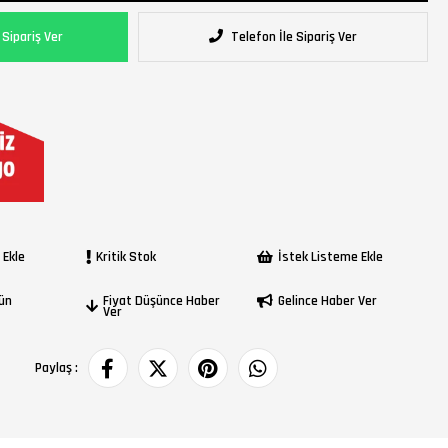
Sipariş Ver
Telefon İle Sipariş Ver
 Ekle
Kritik Stok
İstek Listeme Ekle
rün
Fiyat Düşünce Haber
Gelince Haber Ver
Ver
Paylaş :