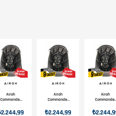
llanmadan sürüş yapma imkânı sağlar. Bu özellik özellikle şehir içi kullanımda ve
sürüş güvenliğini artırır.
ör tasarımı ve sağlam kabuk yapısı, Acerbis Assault modelinde başarıyla bir araya g
ısı sayesinde klasik yol kasklarına yakın sürüş rahatlığı sunar.
Airoh
Airoh
Airoh
Commander
Commander
Commander
İç Pad M
İç Pad L
İç Pad Xl
₺2.244,99
₺2.244,99
₺2.244,9