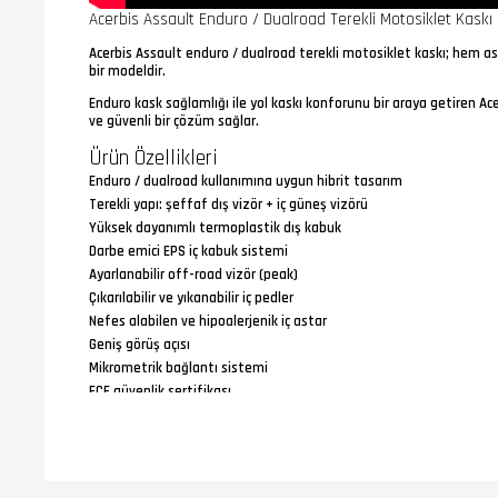
Acerbis Assault Enduro / Dualroad Terekli Motosiklet Kaskı
Acerbis Assault enduro / dualroad terekli motosiklet kaskı; hem asf
bir modeldir.
Enduro kask sağlamlığı ile yol kaskı konforunu bir araya getiren Ace
ve güvenli bir çözüm sağlar.
Ürün Özellikleri
Enduro / dualroad kullanımına uygun hibrit tasarım
Terekli yapı: şeffaf dış vizör + iç güneş vizörü
Yüksek dayanımlı termoplastik dış kabuk
Darbe emici EPS iç kabuk sistemi
Ayarlanabilir off-road vizör (peak)
Çıkarılabilir ve yıkanabilir iç pedler
Nefes alabilen ve hipoalerjenik iç astar
Geniş görüş açısı
Mikrometrik bağlantı sistemi
ECE güvenlik sertifikası
Gramaj (Ağırlık) ve Sürüş Dengesi
Acerbis Assault enduro / dualroad terekli motosiklet kaskı yaklaşı
Ağırlığın kask içerisinde dengeli dağıtılması sayesinde uzun yol 