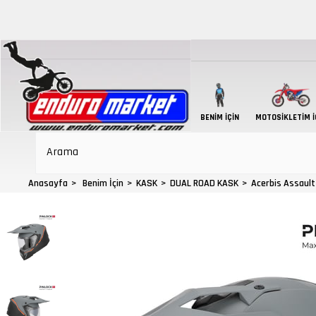
BENIM İÇIN
MOTOSIKLETIM İ
Anasayfa
Benim İçin
KASK
DUAL ROAD KASK
Acerbis Assault