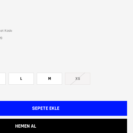
let Kaskı
99
L
M
XS