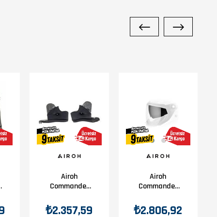
 uzun yolda büyük avantaj sunar.
etirilmiştir.
Airoh
Airoh
Commander
Commander
Carbon Yan
Güneş Vizörü
Pad Xl
9
₺2.357,59
₺2.806,92