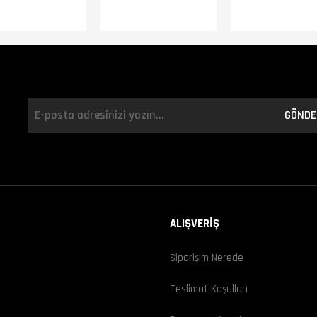
GÖNDE
ALIŞVERİŞ
Siparişim Nerede
ı
Teslimat Koşulları