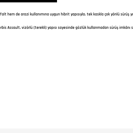
alt hem de arazi kullanımına uygun hibrit yapısıyla, tek kaskla çok yönlü sürüş yap
rbis Assault, vizörlü (terekli) yapısı sayesinde gözlük kullanmadan sürüş imkânı su
k
1450 ± 50 gram
ağırlığa sahiptir. Vizörlü ve iç güneş vizörlü yapıya sahip bir dua
sürüşlerinde boyun ve omuz yorgunluğu minimum seviyede tutulur. Günlük kullanım