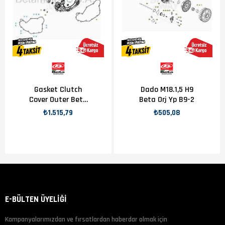
Gasket Clutch
Dado M18.1,5 H9
Cover Outer Beta
Beta Orj Yp B9-2
Orj Yp B8-1
₺1.515,79
₺505,08
E-BÜLTEN ÜYELİĞİ
Kampanyalarımızdan ve fırsatlardan haberdar olmak için