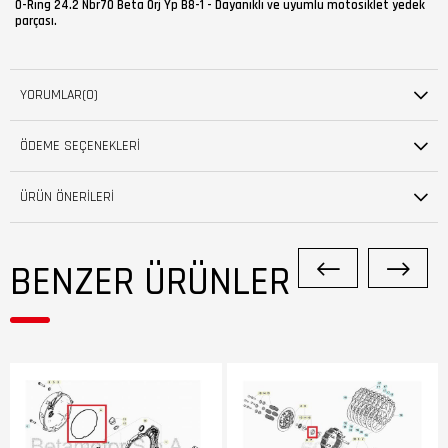
O-Rıng 24.2 Nbr70 Beta Orj Yp B8-1 - Dayanıklı ve uyumlu motosiklet yedek
parçası.
YORUMLAR
(0)
ÖDEME SEÇENEKLERI
ÜRÜN ÖNERILERI
BENZER ÜRÜNLER