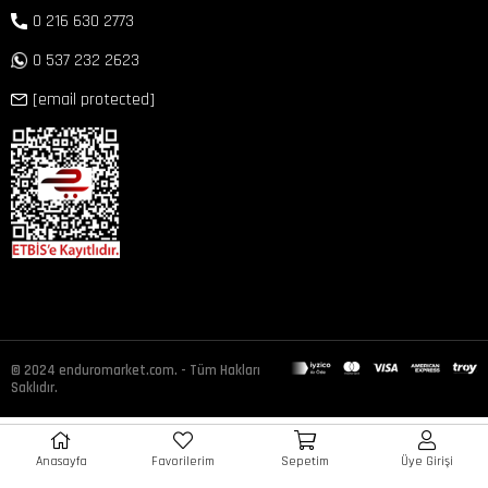
0 216 630 2773
0 537 232 2623
[email protected]
© 2024 enduromarket.com. - Tüm Hakları
Saklıdır.
Anasayfa
Favorilerim
Sepetim
Üye Girişi