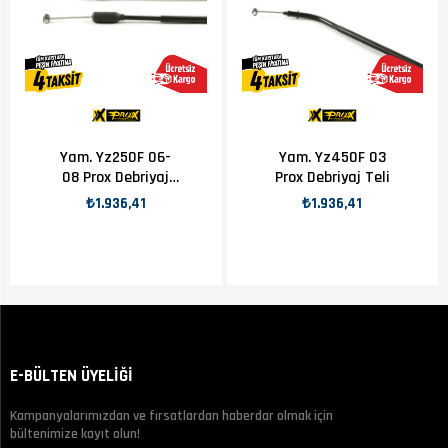
Yam. Yz250F 06-
Yam. Yz450F 03
08 Prox Debriyaj
Prox Debriyaj Teli
Teli
₺1.936,41
₺1.936,41
E-BÜLTEN ÜYELİĞİ
Kampanyalarımızdan ve fırsatlardan haberdar olmak için
bültenimize kayıt olun!