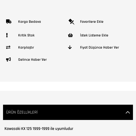
Kargo Bedava
Favorilere Ekle
Kritik Stok
İstek Listeme Ekle
Karşılaştır
Fiyat Düşünce Haber Ver
Gelince Haber Ver
ÜRÜN ÖZELLIKLERI
Kawasaki KX 125 1999-1999 ile uyumludur