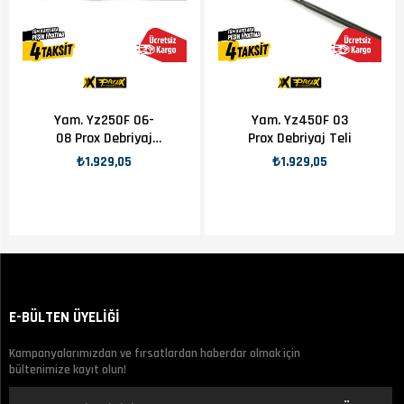
Yam. Yz250F 06-
Yam. Yz450F 03
08 Prox Debriyaj
Prox Debriyaj Teli
Teli
₺1.929,05
₺1.929,05
E-BÜLTEN ÜYELİĞİ
Kampanyalarımızdan ve fırsatlardan haberdar olmak için
bültenimize kayıt olun!