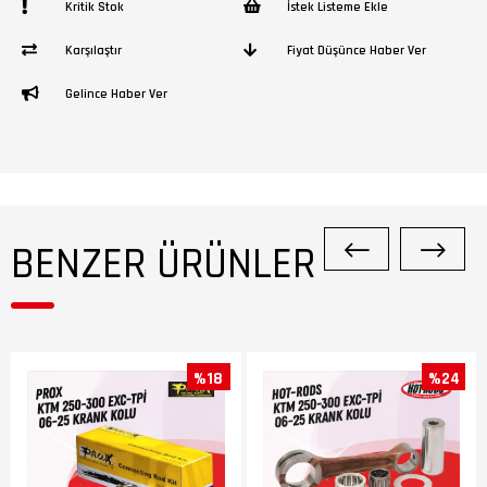
Kritik Stok
İstek Listeme Ekle
Karşılaştır
Fiyat Düşünce Haber Ver
Gelince Haber Ver
BENZER ÜRÜNLER
%18
%24