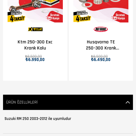
Ktm 250-300 Exc
Husqvarna TE
Krank Kolu
250-300 Krank
Kolu
₺8.500,00
₺8.500,00
₺6.990,00
₺6.490,00
ÜRÜN ÖZELLIKLERI
Suzuki RM 250 2003–2012 ile uyumludur