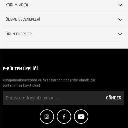
YORUMLAR
(0)
ÖDEME SEÇENEKLERI
ÜRÜN ÖNERILERI
E-BÜLTEN ÜYELİĞİ
Kampanyalarımızdan ve fırsatlardan haberdar olmak için
bültenimize kayıt olun!
GÖNDER