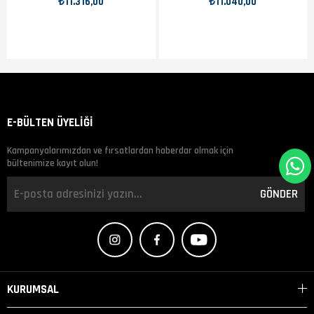
₺11.316,00
₺11.040,00
300i 2020–2025, KTM 250 EXC 2003–2017, KTM 250 EXC TPI 2018–2025, KTM
250 SX 2003–2026, KTM 300 EXC 2004–2017, KTM 300 EXC TPI 2018–2025,
KTM 300 SX 2023–2026, KTM Freeride 250 R 2014–2017, Husaberg TE 300
2011–2014, Husqvarna TC 300 2025–2025, GasGas MC 300 2025–2025, KTM
250 XC 2006–2019, KTM 250 XC TPI 2020–2025, KTM 250 XC-W 2006–2017,
KTM 250 XC-W TPI 2018–2025, KTM 300 XC 2006–2019, KTM 300 XC TPI 2020–
2025, KTM 300 XC-W 2017–2018, KTM 300 XC-W TPI 2019–2025 ile uyumludur
E-BÜLTEN ÜYELİĞİ
Kampanyalarımızdan ve fırsatlardan haberdar olmak için
bültenimize kayıt olun!
GÖNDER
KURUMSAL