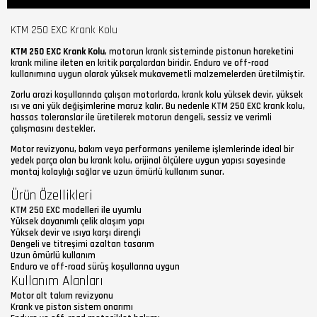
KTM 250 EXC Krank Kolu
KTM 250 EXC Krank Kolu
, motorun krank sisteminde pistonun hareketini
krank miline ileten en kritik parçalardan biridir. Enduro ve off-road
kullanımına uygun olarak yüksek mukavemetli malzemelerden üretilmiştir.
Zorlu arazi koşullarında çalışan motorlarda, krank kolu yüksek devir, yüksek
ısı ve ani yük değişimlerine maruz kalır. Bu nedenle KTM 250 EXC krank kolu,
hassas toleranslar ile üretilerek motorun dengeli, sessiz ve verimli
çalışmasını destekler.
Motor revizyonu, bakım veya performans yenileme işlemlerinde ideal bir
yedek parça olan bu krank kolu, orijinal ölçülere uygun yapısı sayesinde
montaj kolaylığı sağlar ve uzun ömürlü kullanım sunar.
Ürün Özellikleri
KTM 250 EXC modelleri ile uyumlu
Yüksek dayanımlı çelik alaşım yapı
Yüksek devir ve ısıya karşı dirençli
Dengeli ve titreşimi azaltan tasarım
Uzun ömürlü kullanım
Enduro ve off-road sürüş koşullarına uygun
Kullanım Alanları
Motor alt takım revizyonu
Krank ve piston sistem onarımı