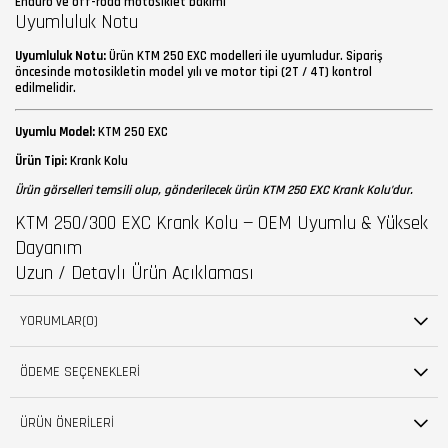
Enduro ve off-road motosiklet bakımı
Uyumluluk Notu
Uyumluluk Notu:
Ürün KTM 250 EXC modelleri ile uyumludur. Sipariş
öncesinde motosikletin model yılı ve motor tipi (2T / 4T) kontrol
edilmelidir.
Uyumlu Model:
KTM 250 EXC
Ürün Tipi:
Krank Kolu
Ürün görselleri temsili olup, gönderilecek ürün KTM 250 EXC Krank Kolu’dur.
KTM 250/300 EXC Krank Kolu — OEM Uyumlu & Yüksek
Dayanım
Uzun / Detaylı Ürün Açıklaması
YORUMLAR
(0)
KTM 250/300 EXC
krank kolu
, motorunuzun gücünü verimli ve güvenli
şekilde harekete aktarmak üzere tasarlanmış kritik bir bileşendir. Bu krank
kolu, yüksek dayanımlı çelik alaşımından imal edilir; hassas CNC işleme ve
ÖDEME SEÇENEKLERI
ısıl işlemle sertleştirilerek yorulma direnci ve uzun servis ömrü sağlar. Her
parça, OEM boyutlarına uygun üretilir; krank miline ve piston sistemine tam
oturur, titreşimleri minimize eder ve yağlama boşluklarını korur.
ÜRÜN ÖNERILERI
Öne çıkan faydalar: