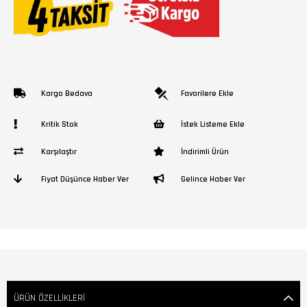
Kargo Bedava
Favorilere Ekle
Kritik Stok
İstek Listeme Ekle
Karşılaştır
İndirimli Ürün
Fiyat Düşünce Haber Ver
Gelince Haber Ver
ÜRÜN ÖZELLIKLERI