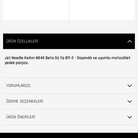
ÜRÜN ÖZELLIKLERI
Jet Needle Keıhın N84K Beta Orj Yp B11-2 - Dayanıklı ve uyumlu motosiklet
yedek parçası.
YORUMLAR
(0)
ÖDEME SEÇENEKLERI
ÜRÜN ÖNERILERI