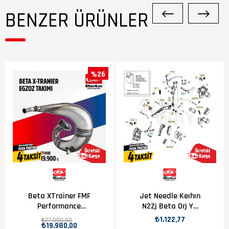
BENZER ÜRÜNLER
%26
Beta XTrainer FMF
Jet Needle Keıhın
Performance
N2Zj Beta Orj Yp
Egzoz
B11-2
₺1.122,77
₺27.000,00
₺19.980,00