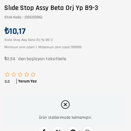
Slıde Stop Assy Beta Orj Yp B9-3
Stok Kodu
(02612006)
₺10,17
Slıde Stop Assy Beta Orj Yp B9-3
Minimum alım adeti 1, Maksimum alım adeti 999999
₺2,54
`den başlayan taksitlerle
Yorum Yaz
0.0
Ürün stoklarımızda kalmamıştır.