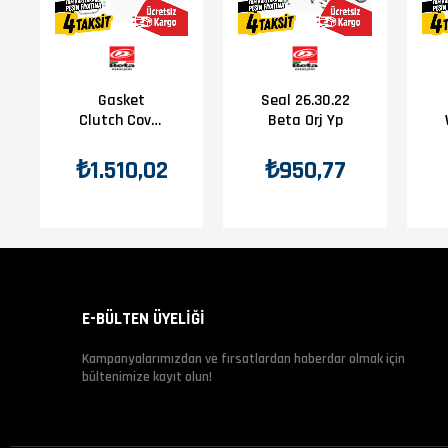
Gasket
Seal 26.30.22
Clutch Cover
Beta Orj Yp
Outer Beta
Orj Yp B8-1
₺1.510,02
₺950,77
E-BÜLTEN ÜYELİĞİ
Kampanyalarımızdan ve fırsatlardan haberdar olmak için
bültenimize kayıt olun!