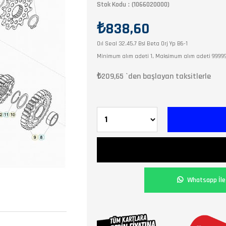
Stok Kodu
(1066020000)
₺838,60
Oıl Seal 32.45.7 Bsl Beta Orj Yp B6-1
Minimum alım adeti 1, Maksimum alım adeti 9999
₺209,65
`den başlayan taksitlerle
Whatsapp İle 