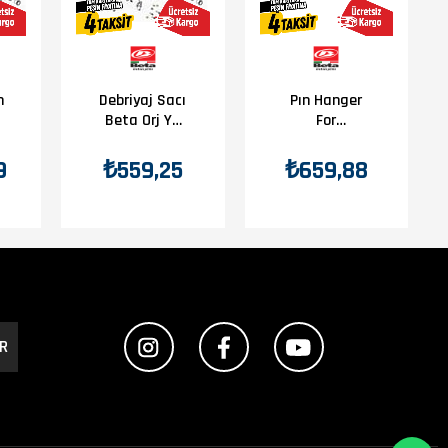
h
Debriyaj Sacı
Pın Hanger
Beta Orj Yp
For
y
B3-3
25.03066.000
Beta Orj Yp
9
₺559,25
₺659,88
B10-1
R