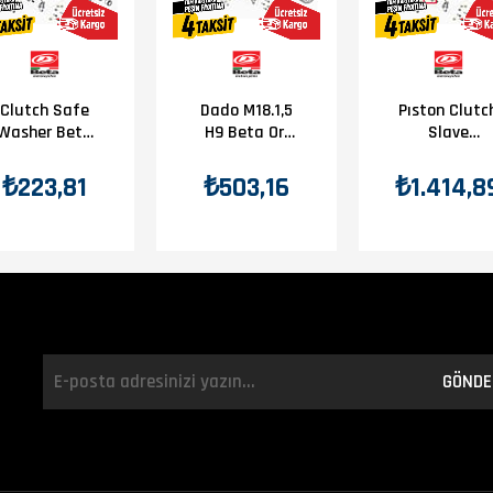
Clutch Safe
Dado M18.1,5
Pıston Clutc
Washer Beta
H9 Beta Orj
Slave
Orj Yp B4-1
Yp B9-2
Cylınder Ass
Beta Orj Yp
₺223,81
₺503,16
₺1.414,8
B4-1
GÖNDE