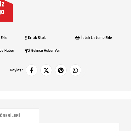
 Ekle
Kritik Stok
İstek Listeme Ekle
ce Haber
Gelince Haber Ver
Paylaş :
ÖNERILERI