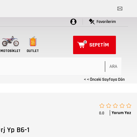
Favorilerim
0
SEPETIM
MOTOSIKLET
OUTLET
< < Önceki Sayfaya Dön
Yorum Yaz
0.0
Orj Yp B6-1