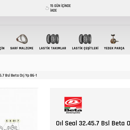
15 GÜN İÇİNDE
İADE
ÇIN
SARF MALZEME
LASTIK TAKIMLAR
LASTİK ÇEŞİTLERİ
YEDEK PARÇA
5.7 Bsl Beta Orj Yp B6-1
Oıl Seal 32.45.7 Bsl Beta 