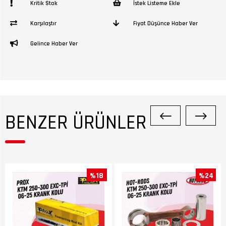
Kritik Stok
İstek Listeme Ekle
Karşılaştır
Fiyat Düşünce Haber Ver
Gelince Haber Ver
BENZER ÜRÜNLER
%18
%24