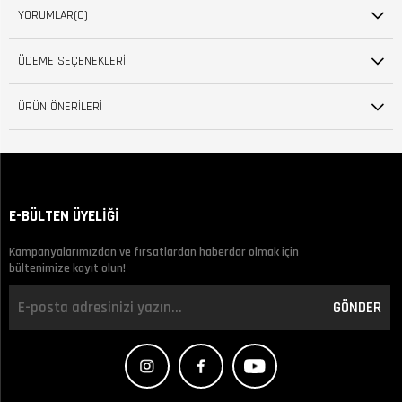
YORUMLAR
(0)
ÖDEME SEÇENEKLERI
ÜRÜN ÖNERILERI
E-BÜLTEN ÜYELİĞİ
Kampanyalarımızdan ve fırsatlardan haberdar olmak için
bültenimize kayıt olun!
GÖNDER