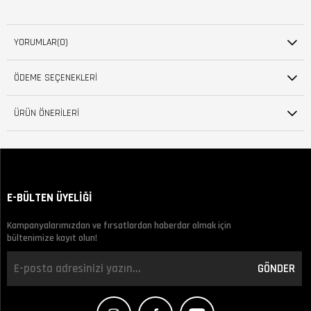
YORUMLAR
(0)
ÖDEME SEÇENEKLERI
ÜRÜN ÖNERILERI
E-BÜLTEN ÜYELİĞİ
Kampanyalarımızdan ve fırsatlardan haberdar olmak için
bültenimize kayıt olun!
GÖNDER