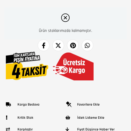
Ürün stoklarımızda kalmamıştır.
Kargo Bedava
Favorilere Ekle
Kritik Stok
İstek Listeme Ekle
Karşılaştır
Fiyat Düşünce Haber Ver