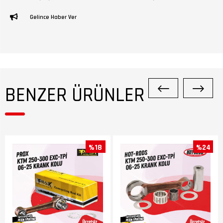
Gelince Haber Ver
BENZER ÜRÜNLER
%18
%24