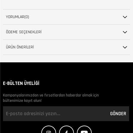
YORUMLAR
(0)
ÖDEME SEÇENEKLERI
ÜRÜN ÖNERILERI
E-BÜLTEN ÜYELİĞİ
Kampanyalarımızdan ve fırsatlardan haberdar olmak için
bültenimize kayıt olun!
GÖNDER