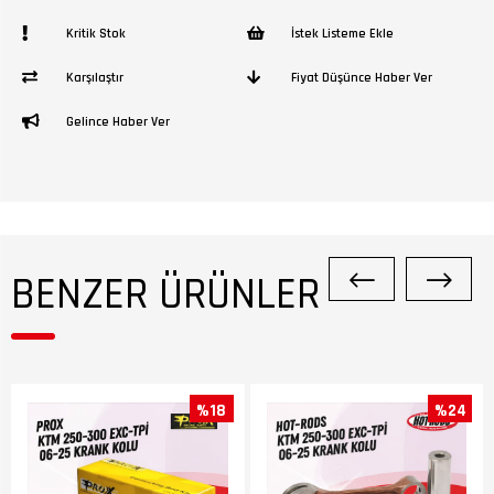
Kritik Stok
İstek Listeme Ekle
Karşılaştır
Fiyat Düşünce Haber Ver
Gelince Haber Ver
BENZER ÜRÜNLER
%18
%24