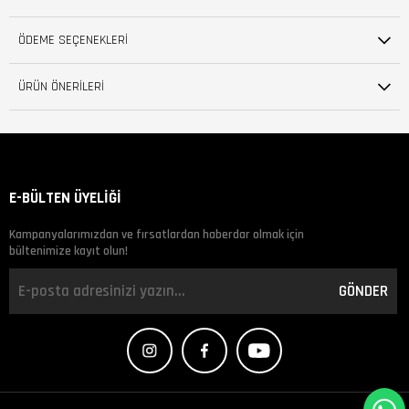
ÖDEME SEÇENEKLERI
ÜRÜN ÖNERILERI
E-BÜLTEN ÜYELİĞİ
Kampanyalarımızdan ve fırsatlardan haberdar olmak için
bültenimize kayıt olun!
GÖNDER