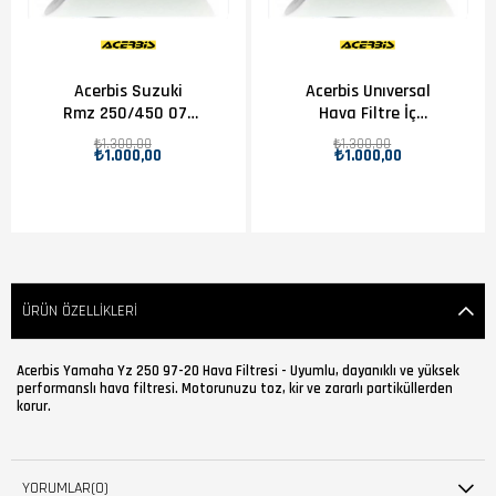
Acerbis Suzuki
Acerbis Unıversal
Rmz 250/450 07-
Hava Filtre İç
18 Hava Filtresi
Kapak Turuncu
₺1.300,00
₺1.300,00
₺1.000,00
₺1.000,00
ÜRÜN ÖZELLIKLERI
Acerbis Yamaha Yz 250 97-20 Hava Filtresi - Uyumlu, dayanıklı ve yüksek
performanslı hava filtresi. Motorunuzu toz, kir ve zararlı partiküllerden
korur.
YORUMLAR
(0)