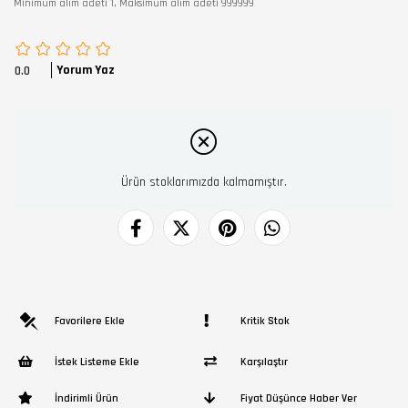
Minimum alım adeti 1, Maksimum alım adeti 999999
Yorum Yaz
0.0
Ürün stoklarımızda kalmamıştır.
Favorilere Ekle
Kritik Stok
İstek Listeme Ekle
Karşılaştır
İndirimli Ürün
Fiyat Düşünce Haber Ver