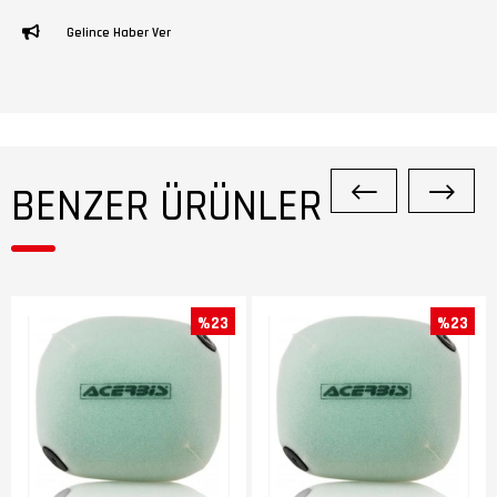
Gelince Haber Ver
BENZER ÜRÜNLER
%23
%23