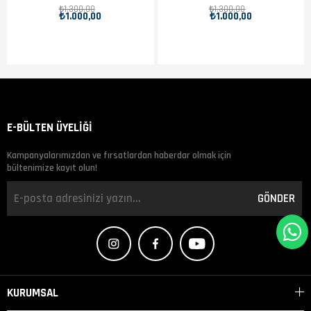
18 Hava Filtresi
₺1.300,00
₺1.300,00
₺1.000,00
₺1.000,00
E-BÜLTEN ÜYELİĞİ
Kampanyalarımızdan ve fırsatlardan haberdar olmak için
bültenimize kayıt olun!
GÖNDER
KURUMSAL