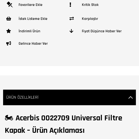
Favorilere Ekle
Kritik Stok
İstek Listeme Ekle
Karşılaştır
İndirimli Ürün
Fiyat Düşünce Haber Ver
Gelince Haber Ver
ÜRÜN ÖZELLIKLERI
🏍️
Acerbis 0022709 Universal Filtre
Kapak – Ürün Açıklaması