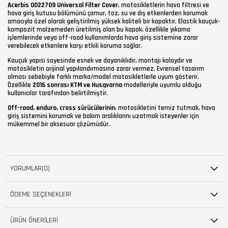
Acerbis 0022709 Universal Filter Cover
, motosikletlerin hava filtresi ve
hava giriş kutusu bölümünü çamur, toz, su ve dış etkenlerden korumak
amacıyla özel olarak geliştirilmiş yüksek kaliteli bir kapaktır. Elastik kauçuk-
kompozit malzemeden üretilmiş olan bu kapak, özellikle yıkama
işlemlerinde veya off-road kullanımlarda hava giriş sistemine zarar
verebilecek etkenlere karşı etkili koruma sağlar.
Kauçuk yapısı sayesinde esnek ve dayanıklıdır, montajı kolaydır ve
motosikletin orijinal yapılandırmasına zarar vermez. Evrensel tasarım
olması sebebiyle farklı marka/model motosikletlerle uyum gösterir.
Özellikle
2016 sonrası KTM ve Husqvarna
modelleriyle uyumlu olduğu
kullanıcılar tarafından belirtilmiştir.
Off-road, enduro, cross sürücülerinin
, motosikletini temiz tutmak, hava
giriş sistemini korumak ve bakım aralıklarını uzatmak isteyenler için
mükemmel bir aksesuar çözümüdür.
YORUMLAR
(0)
ÖDEME SEÇENEKLERI
ÜRÜN ÖNERILERI