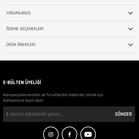
YORUMLAR
(0)
ÖDEME SEÇENEKLERI
ÜRÜN ÖNERILERI
E-BÜLTEN ÜYELİĞİ
Kampanyalarımızdan ve fırsatlardan haberdar olmak için
bültenimize kayıt olun!
GÖNDER