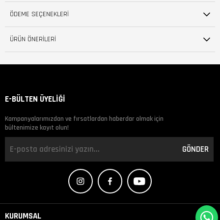
ÖDEME SEÇENEKLERI
ÜRÜN ÖNERILERI
E-BÜLTEN ÜYELİĞİ
Kampanyalarımızdan ve fırsatlardan haberdar olmak için
bültenimize kayıt olun!
GÖNDER
KURUMSAL