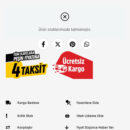
Ürün stoklarımızda kalmamıştır.
Kargo Bedava
Favorilere Ekle
Kritik Stok
İstek Listeme Ekle
Karşılaştır
Fiyat Düşünce Haber Ver