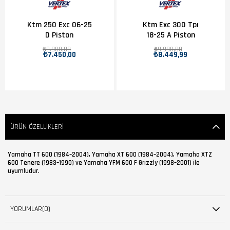
Ktm 250 Exc 06-25
Ktm Exc 300 Tpı
D Piston
18-25 A Piston
₺9.900,00
₺9.990,00
₺7.450,00
₺8.449,99
ÜRÜN ÖZELLIKLERI
Yamaha TT 600 (1984–2004), Yamaha XT 600 (1984–2004), Yamaha XTZ
600 Tenere (1983–1990) ve Yamaha YFM 600 F Grizzly (1998–2001) ile
uyumludur.
YORUMLAR
(0)