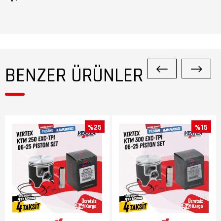
BENZER ÜRÜNLER
%25
%15