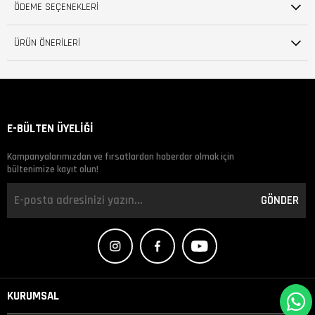
ÖDEME SEÇENEKLERI
ÜRÜN ÖNERILERI
E-BÜLTEN ÜYELİĞİ
Kampanyalarımızdan ve fırsatlardan haberdar olmak için
bültenimize kayıt olun!
GÖNDER
KURUMSAL