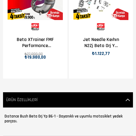
Beta XTrainer FMF
Jet Needle Keıhın
Performance
N2Zj Beta Orj Yp
Egzoz
B11-2
₺1.122,77
₺27.000,00
₺19.980,00
ÜRÜN ÖZELLIKLERI
Dıstance Bush Beta Orj Yp B6-1 - Dayanıklı ve uyumlu motosiklet yedek
parçası.