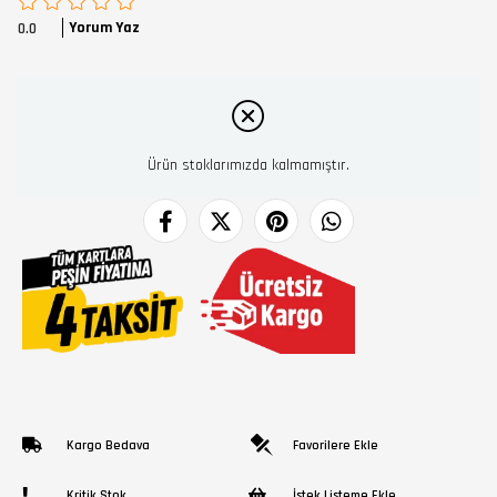
Yorum Yaz
0.0
Ürün stoklarımızda kalmamıştır.
Kargo Bedava
Favorilere Ekle
Kritik Stok
İstek Listeme Ekle