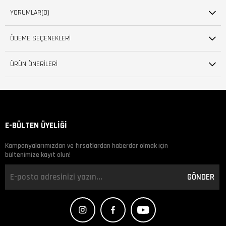
YORUMLAR
(0)
ÖDEME SEÇENEKLERI
ÜRÜN ÖNERILERI
E-BÜLTEN ÜYELİĞİ
Kampanyalarımızdan ve fırsatlardan haberdar olmak için
bültenimize kayıt olun!
GÖNDER