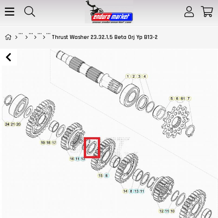
Thrust Washer 23.32.1,5 Beta Orj Yp B13-2