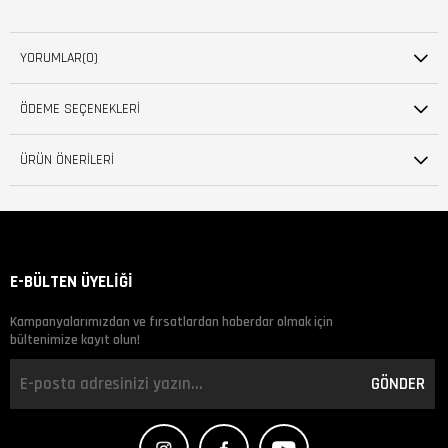
YORUMLAR
(0)
ÖDEME SEÇENEKLERI
ÜRÜN ÖNERILERI
E-BÜLTEN ÜYELİĞİ
Kampanyalarımızdan ve fırsatlardan haberdar olmak için
bültenimize kayıt olun!
GÖNDER