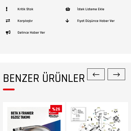
Kritik Stok
İstek Listeme Ekle
Karşılaştır
Fiyat Düşünce Haber Ver
Gelince Haber Ver
BENZER ÜRÜNLER
%26