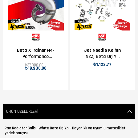
Beta XTrainer FMF
Jet Needle Keıhın
Performance
N2Zj Beta Orj Yp
Egzoz
B11-2
₺1.122,77
₺27.000,00
₺19.980,00
ÜRÜN ÖZELLIKLERI
Paır Radıator Grılls , Whıte Beta Orj Yp - Dayanıklı ve uyumlu motosiklet
yedek parçası.