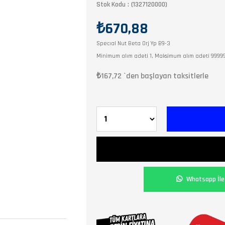
Stok Kodu
(1327120000)
₺670,88
Specıal Nut Beta Orj Yp B9-3
Minimum alım adeti 1, Maksimum alım adeti 9999
₺167,72
`den başlayan taksitlerle
Whatsapp İle 