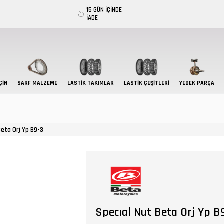
15 GÜN İÇİNDE
İADE
ÇIN
SARF MALZEME
LASTIK TAKIMLAR
LASTİK ÇEŞİTLERİ
YEDEK PARÇA
Beta Orj Yp B9-3
Specıal Nut Beta Orj Yp B