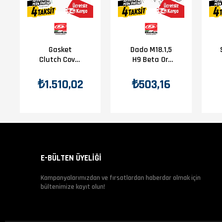
Gasket
Dado M18.1,5
Clutch Cover
H9 Beta Orj
Outer Beta
Yp B9-2
Orj Yp B8-1
₺1.510,02
₺503,16
E-BÜLTEN ÜYELİĞİ
Kampanyalarımızdan ve fırsatlardan haberdar olmak için
bültenimize kayıt olun!