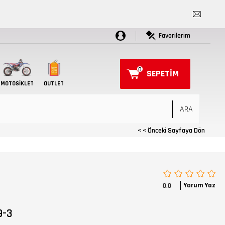
Favorilerim
0
SEPETIM
MOTOSIKLET
OUTLET
< < Önceki Sayfaya Dön
Yorum Yaz
0.0
9-3