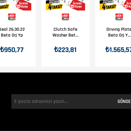
Seal 26.30.22
Clutch Safe
Drıvıng Plat
Beta Orj Yp
Washer Beta
Beta Orj Yp
Orj Yp B4-1
B3-3
₺950,77
₺223,81
₺1.565,5
GÖNDE