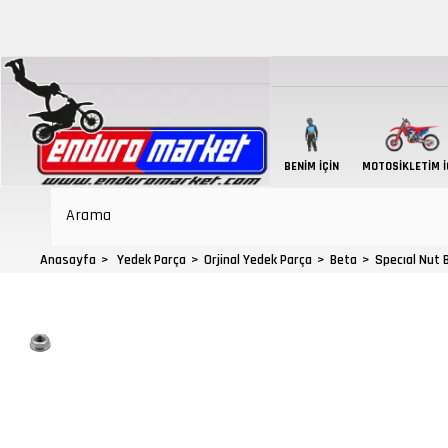
BENIM İÇIN
MOTOSIKLETIM İ
Anasayfa
Yedek Parça
Orjinal Yedek Parça
Beta
Specıal Nut 