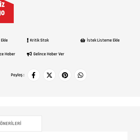
 Ekle
Kritik Stok
İstek Listeme Ekle
ce Haber
Gelince Haber Ver
Paylaş :
ÖNERILERI