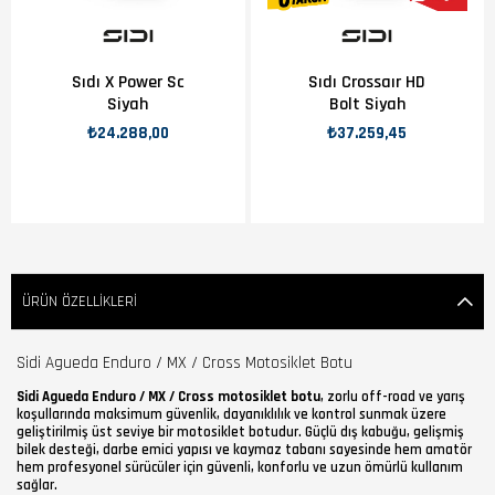
Sıdı X Power Sc
Sıdı Crossaır HD
Siyah
Bolt Siyah
₺24.288,00
₺37.259,45
ÜRÜN ÖZELLIKLERI
Sidi Agueda Enduro / MX / Cross Motosiklet Botu
Sidi Agueda Enduro / MX / Cross motosiklet botu
, zorlu off-road ve yarış
koşullarında maksimum güvenlik, dayanıklılık ve kontrol sunmak üzere
geliştirilmiş üst seviye bir motosiklet botudur. Güçlü dış kabuğu, gelişmiş
bilek desteği, darbe emici yapısı ve kaymaz tabanı sayesinde hem amatör
hem profesyonel sürücüler için güvenli, konforlu ve uzun ömürlü kullanım
sağlar.