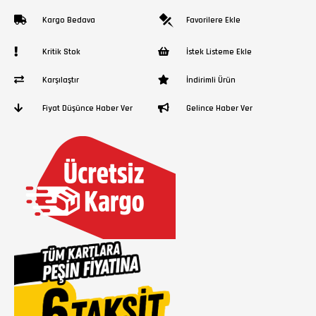
Kargo Bedava
Favorilere Ekle
Kritik Stok
İstek Listeme Ekle
Karşılaştır
İndirimli Ürün
Fiyat Düşünce Haber Ver
Gelince Haber Ver