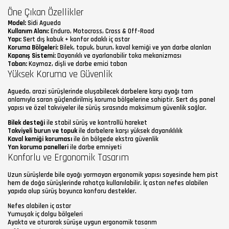
Öne Çıkan Özellikler
Model:
Sidi Agueda
Kullanım Alanı:
Enduro, Motocross, Cross & Off-Road
Yapı:
Sert dış kabuk + konfor odaklı iç astar
Koruma Bölgeleri:
Bilek, topuk, burun, kaval kemiği ve yan darbe alanları
Kapanış Sistemi:
Dayanıklı ve ayarlanabilir toka mekanizması
Taban:
Kaymaz, dişli ve darbe emici taban
Yüksek Koruma ve Güvenlik
Agueda, arazi sürüşlerinde oluşabilecek darbelere karşı ayağı tam
anlamıyla saran güçlendirilmiş koruma bölgelerine sahiptir. Sert dış panel
yapısı ve özel takviyeler ile sürüş sırasında maksimum güvenlik sağlar.
Bilek desteği
ile stabil sürüş ve kontrollü hareket
Takviyeli burun ve topuk
ile darbelere karşı yüksek dayanıklılık
Kaval kemiği koruması
ile ön bölgede ekstra güvenlik
Yan koruma panelleri
ile darbe emniyeti
Konforlu ve Ergonomik Tasarım
Uzun sürüşlerde bile ayağı yormayan ergonomik yapısı sayesinde hem pist
hem de doğa sürüşlerinde rahatça kullanılabilir. İç astarı nefes alabilen
yapıda olup sürüş boyunca konforu destekler.
Nefes alabilen iç astar
Yumuşak iç dolgu bölgeleri
Ayakta ve oturarak sürüşe uygun ergonomik tasarım