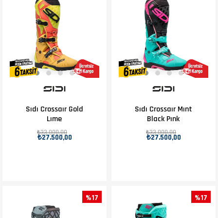
Sıdı Crossaır Gold
Sıdı Crossaır Mınt
Lıme
Black Pınk
₺33.000,00
₺33.000,00
₺27.500,00
₺27.500,00
%17
%17