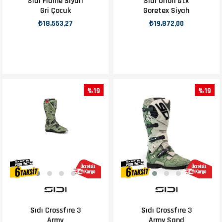
Sıdı Flame Siyah
Sıdı Orıon Gtx
Gri Çocuk
Goretex Siyah
₺18.553,27
₺19.872,00
%19
%19
Sıdı Crossfıre 3
Sıdı Crossfıre 3
Army
Army Sand