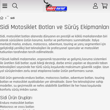
sidi
Sidi Motosiklet Botları ve Sürüş Ekipmanları
Sidi, motosiklet botları alanında dünyanın en prestijli ve köklü markalarından biri
olarak sürücülere üstün koruma, konfor ve performans sunmaktadır. İtalya
merkezli marka, enduro, motocross, adventure, touring ve yarış segmentleri için
geliştirdiği yenilikçi bot teknolojileri ile profesyonel sporcular ve motosiklet
tutkunları tarafından tercih edilmektedir.
Yüksek kaliteli malzemeler, ergonomik tasarımlar ve gelişmiş koruma sistemleri
ile üretilen Sidi botlar; ayak bileği desteği, darbe emici yapıları ve dayanıklı taban
teknolojileri sayesinde her türlü sürüş koşulunda maksimum güvenlik sağlar. Uzun
yol sürüşlerinden zorlu arazi etaplarına kadar üstün performans sunar.
Sidi ürün gamında enduro botları, motocross botları, adventure botları, touring
botları ve motosiklet ayakkabıları yer almaktadır. Gore-Tex teknolojisine sahip
modeller, su geçirmezlik ve nefes alabilirlik özellikleri ile her hava koşulunda
konforlu sürüş imkânı sunar.
Sidi Ürün Grupları
Enduro motosiklet botları
Motocross ve cross botları