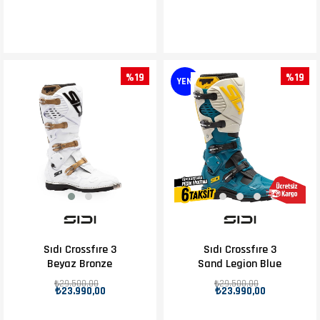
%19
%19
YENI
Sıdı Crossfıre 3
Sıdı Crossfıre 3
Beyaz Bronze
Sand Legion Blue
₺29.500,00
₺29.500,00
₺23.990,00
₺23.990,00