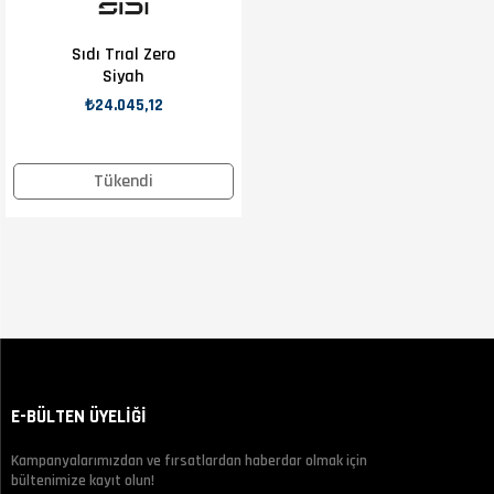
Sıdı Trıal Zero
Siyah
₺24.045,12
Tükendi
E-BÜLTEN ÜYELİĞİ
Kampanyalarımızdan ve fırsatlardan haberdar olmak için
bültenimize kayıt olun!