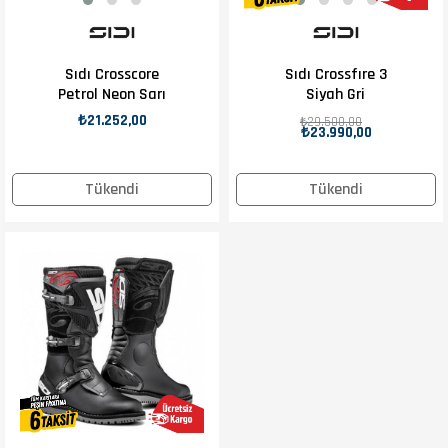
Sıdı Crosscore
Sıdı Crossfıre 3
Petrol Neon Sarı
Siyah Gri
₺21.252,00
₺29.500,00
₺23.990,00
Tükendi
Tükendi