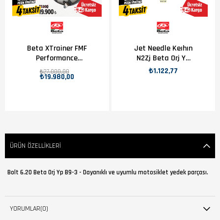
Beta XTrainer FMF
Jet Needle Keıhın
Performance
N2Zj Beta Orj Yp
Egzoz
B11-2
₺1.122,77
₺27.000,00
₺19.980,00
ÜRÜN ÖZELLIKLERI
Bolt 6.20 Beta Orj Yp B9-3 - Dayanıklı ve uyumlu motosiklet yedek parçası.
YORUMLAR
(0)