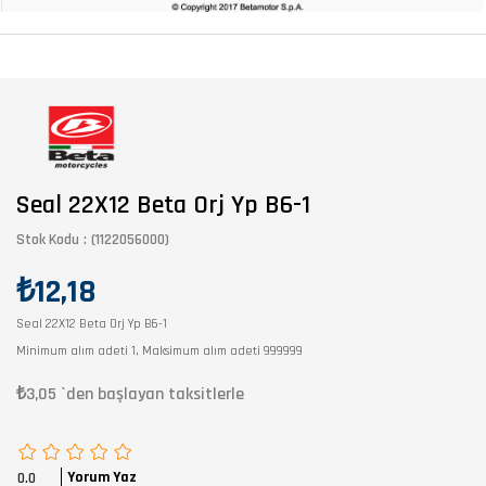
Seal 22X12 Beta Orj Yp B6-1
Stok Kodu
(1122056000)
₺12,18
Seal 22X12 Beta Orj Yp B6-1
Minimum alım adeti 1, Maksimum alım adeti 999999
₺3,05
`den başlayan taksitlerle
Yorum Yaz
0.0