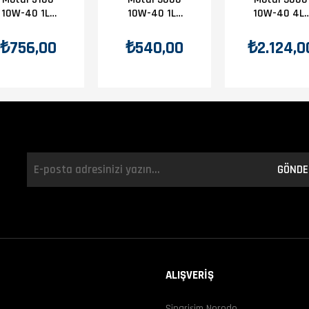
10W-40 1Lt
10W-40 1Lt
10W-40 4Lt
Yağ
Yağ
Yağ
₺756,00
₺540,00
₺2.124,0
GÖNDE
ALIŞVERİŞ
Siparişim Nerede