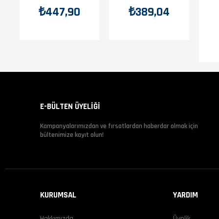
₺447,90
₺389,04
E-BÜLTEN ÜYELİĞİ
Kampanyalarımızdan ve fırsatlardan haberdar olmak için
bültenimize kayıt olun!
KURUMSAL
YARDIM
Hakkımızda
Üyelik