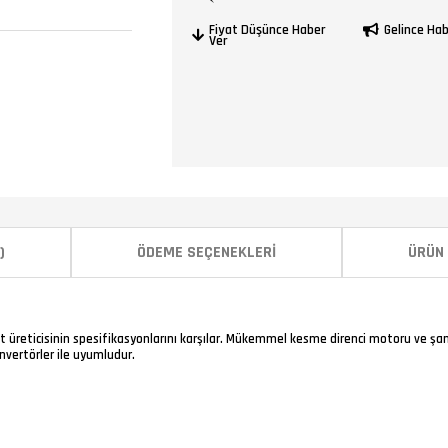
Fiyat Düşünce Haber
Gelince Ha
Ver
)
ÖDEME SEÇENEKLERI
ÜRÜN 
et üreticisinin spesifikasyonlarını karşılar. Mükemmel kesme direnci motoru ve ş
nvertörler ile uyumludur.