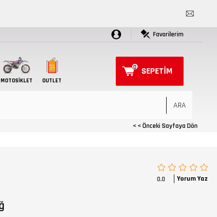
Favorilerim
0
SEPETIM
MOTOSIKLET
OUTLET
< < Önceki Sayfaya Dön
Yorum Yaz
0.0
ğ