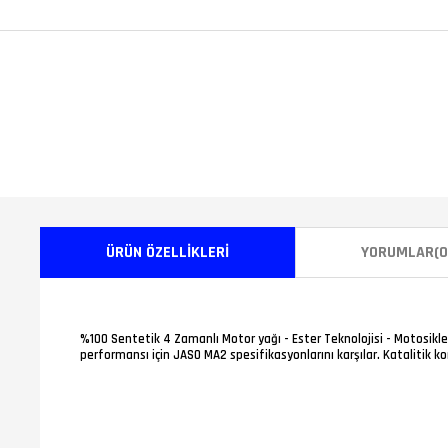
ÜRÜN ÖZELLIKLERI
YORUMLAR
(0
%100 Sentetik 4 Zamanlı Motor yağı - Ester Teknolojisi - Motosikl
performansı için JASO MA2 spesifikasyonlarını karşılar. Katalitik ko