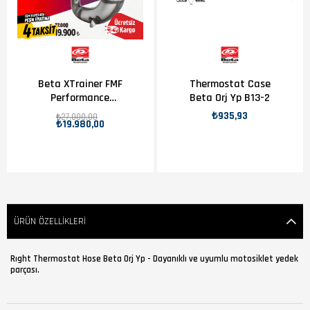
Beta XTrainer FMF
Thermostat Case
Performance
Beta Orj Yp B13-2
Egzoz
₺935,93
₺27.000,00
₺19.980,00
ÜRÜN ÖZELLIKLERI
Rıght Thermostat Hose Beta Orj Yp - Dayanıklı ve uyumlu motosiklet yedek
parçası.