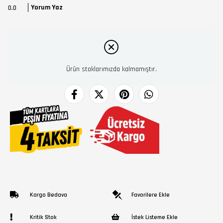
Yorum Yaz
0.0
Ürün stoklarımızda kalmamıştır.
Kargo Bedava
Favorilere Ekle
Kritik Stok
İstek Listeme Ekle