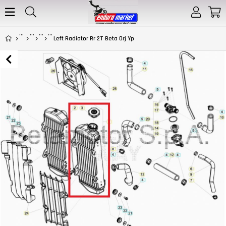
Left Radiator Rr 2T Beta Orj Yp