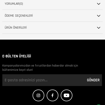
YORUMLAR
(0)
ÖDEME SEÇENEKLERI
ÜRÜN ÖNERILERI
E-BÜLTEN ÜYELİĞİ
Kampanyalarımızdan ve fırsatlardan haberdar olmak için
bültenimize kayıt olun!
GÖNDER