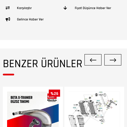
Karşılaştır
Fiyat Düşünce Haber Ver
Gelince Haber Ver
BENZER ÜRÜNLER
%26