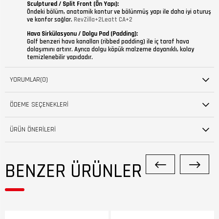
Sculptured / Split Front (Ön Yapı):
Öndeki bölüm, anatomik kontur ve bölünmüş yapı ile daha iyi oturuş
ve konfor sağlar.
RevZilla+2Leatt CA+2
Hava Sirkülasyonu / Dolgu Pad (Padding):
Golf benzeri hava kanalları (ribbed padding) ile iç taraf hava
dolaşımını artırır. Ayrıca dolgu köpük malzeme dayanıklı, kolay
temizlenebilir yapıdadır.
Ayarlanabilir Arka Kısım (One-Way Adjustability):
Arka kısmında tek yönlü ayarlama sistemi ile daha iyi oturuş
YORUMLAR
(0)
sağlanabilir.
Yapı Malzemesi:
ÖDEME SEÇENEKLERI
Kompozit poliamid gövde (composite polyamide) sayesinde hem
sağlam hem hafif bir yapı sunar.
ÜRÜN ÖNERILERI
📊 Performans & Koruma Seviyesi
BENZER ÜRÜNLER
Bağımsız laboratuvar ve sürücü testleri ile boyun yaralanmalarını önemli
oranlarda azalttığı gösterilmiştir.
Bazı kaynaklara göre, kritik servikal omur yaralanmalarında %89’a kadar
azalma sağladığı iddia edilmektedir.
Köprücük kemiği yaralanmaları açısından riskin boyunluk olmadan %45
kadar daha fazla olduğu belirtiliyor.