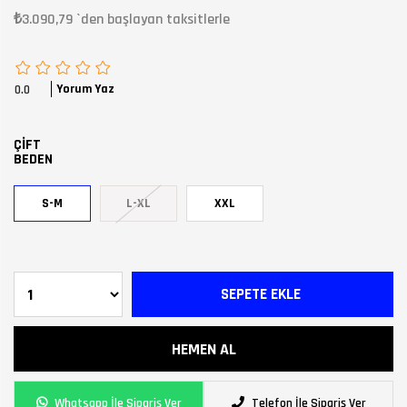
₺3.090,79
`den başlayan taksitlerle
Yorum Yaz
0.0
ÇİFT
BEDEN
S-M
L-XL
XXL
Whatsapp İle Sipariş Ver
Telefon İle Sipariş Ver