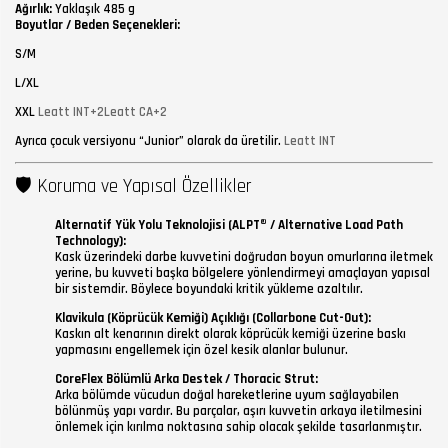
Ağırlık:
Yaklaşık 485 g
Boyutlar / Beden Seçenekleri:
S/M
L/XL
XXL
Leatt INT+2Leatt CA+2
Ayrıca çocuk versiyonu “Junior” olarak da üretilir.
Leatt INT
🛡 Koruma ve Yapısal Özellikler
Alternatif Yük Yolu Teknolojisi (ALPT® / Alternative Load Path
Technology):
Kask üzerindeki darbe kuvvetini doğrudan boyun omurlarına iletmek
yerine, bu kuvveti başka bölgelere yönlendirmeyi amaçlayan yapısal
bir sistemdir. Böylece boyundaki kritik yükleme azaltılır.
Klavikula (Köprücük Kemiği) Açıklığı (Collarbone Cut-Out):
Kaskın alt kenarının direkt olarak köprücük kemiği üzerine baskı
yapmasını engellemek için özel kesik alanlar bulunur.
CoreFlex Bölümlü Arka Destek / Thoracic Strut:
Arka bölümde vücudun doğal hareketlerine uyum sağlayabilen
bölünmüş yapı vardır. Bu parçalar, aşırı kuvvetin arkaya iletilmesini
önlemek için kırılma noktasına sahip olacak şekilde tasarlanmıştır.